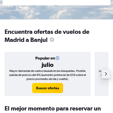
Encuentra ofertas de vuelos de
Madrid a Banjul
Popular en
julio
Mayor demanda de vuelos basada en las búsquedas. Posible
Los precio
subida de precios del 8% (aumento potencial de $59 sobre el
de precio
precio promedio de ida y vuelta).
Buscar ofertas
El mejor momento para reservar un