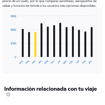
precio de un vuelo, por lo que comparar aerolíneas, aeropuertos de
salida y horarios les brinda a los usuarios más opciones disponibles.
$900
Bar
Chart
graphic.
chart
with
$600
12
bars.
$300
The
chart
has
0
1
ene.
abr.
jul.
oct.
mar.
jun.
sep.
dic.
feb.
may.
ago.
nov.
X
End
of
axis
interactive
displaying
chart
categories.
Range:
12
Información relacionada con tu viaje
categories.
The
chart
has