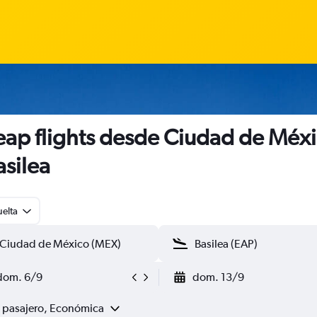
ap flights desde Ciudad de Méx
asilea
uelta
dom. 6/9
dom. 13/9
1 pasajero, Económica