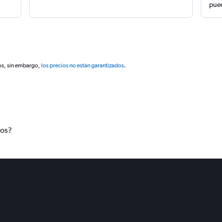
pued
os, sin embargo,
los precios no están garantizados
.
tos?