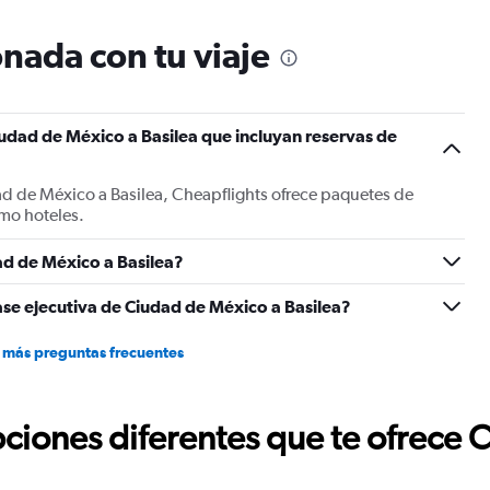
categories.
The
nada con tu viaje
chart
has
1
Y
udad de México a Basilea que incluyan reservas de
axis
displaying
values.
ad de México a Basilea, Cheapflights ofrece paquetes de
Range:
mo hoteles.
0
to
1800.
d de México a Basilea?
ase ejecutiva de Ciudad de México a Basilea?
 más preguntas frecuentes
ciones diferentes que te ofrece 