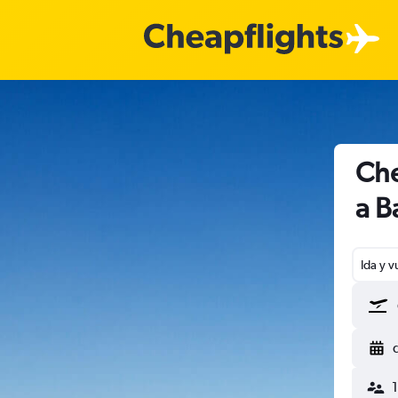
Che
a B
Ida y v