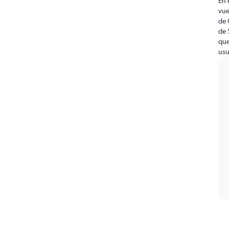
En 
vue
de 
de 
que
usu