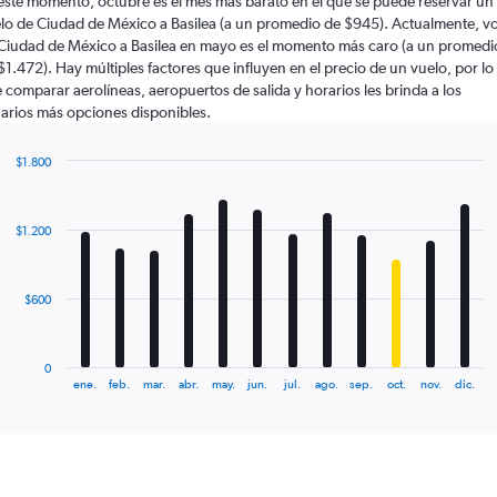
este momento, octubre es el mes más barato en el que se puede reservar un
lo de Ciudad de México a Basilea (a un promedio de $945). Actualmente, vo
Ciudad de México a Basilea en mayo es el momento más caro (a un promedi
$1.472). Hay múltiples factores que influyen en el precio de un vuelo, por lo
 comparar aerolíneas, aeropuertos de salida y horarios les brinda a los
arios más opciones disponibles.
$1.800
Bar
Chart
graphic.
chart
with
$1.200
12
bars.
The
$600
chart
has
1
0
X
End
ene.
feb.
mar.
abr.
may.
jun.
jul.
ago.
sep.
oct.
nov.
dic.
of
axis
interactive
displaying
chart
categories.
Range:
12