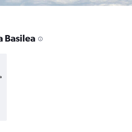
a Basilea
a