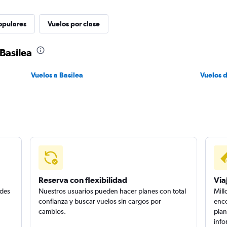
opulares
Vuelos por clase
Basilea
Vuelos a Basilea
Vuelos 
Reserva con flexibilidad
Via
edes
Nuestros usuarios pueden hacer planes con total
Mill
confianza y buscar vuelos sin cargos por
enco
cambios.
plan
info