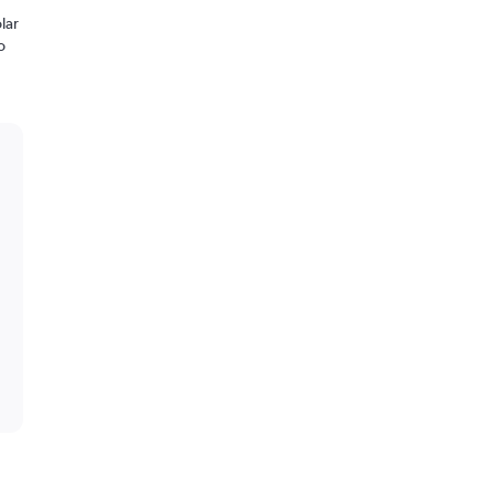
lar
o