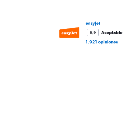
values.
Range:
0
to
easyJet
600.
Aceptable
6,9
1.921 opiniones