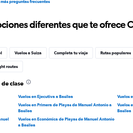
 más preguntas frecuentes
ciones diferentes que te ofrece 
el
Vuelos a Suiza
Completa tu viaje
Rutas populares
ght routes
 de clase
Vuelos en Ejecutiva a Basilea
Vuelos e
Vuelos en Primera de Playas de Manuel Antonio a
Vuelos 
Basilea
Basilea
anuel
Vuelos en Económica de Playas de Manuel Antonio
a Basilea