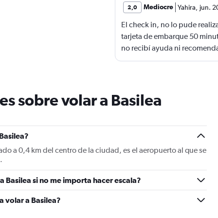
Mediocre
Yahira
,
jun. 
2,0
El check in, no lo pude reali
tarjeta de embarque 50 minut
no recibí ayuda ni recomend
s sobre volar a Basilea
 Basilea?
ado a 0,4 km del centro de la ciudad, es el aeropuerto al que se
.
 Basilea si no me importa hacer escala?
a volar a Basilea?