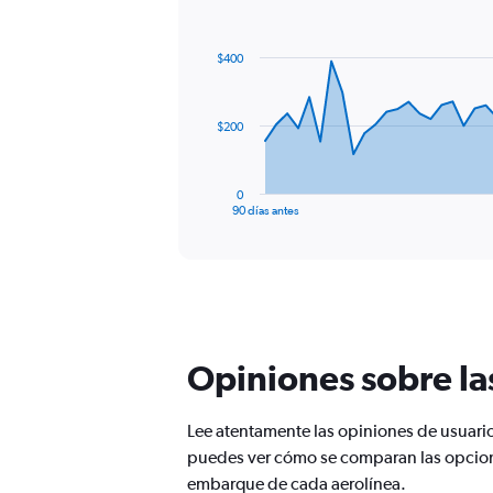
Chart
Chart
graphic.
with
91
$400
data
points.
The
$200
chart
has
1
0
X
End
90 días antes
of
axis
interactive
displaying
chart
categories.
Range:
91
categories.
The
Opiniones sobre la
chart
has
1
Lee atentamente las opiniones de usuari
Y
puedes ver cómo se comparan las opciones
axis
displaying
embarque de cada aerolínea.