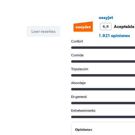
easyJet
Aceptable
6,9
Leer reseñas
1.921 opiniones
Confort
Comida
Tripulación
Abordaje
En general
Entretenimiento
Opiniones