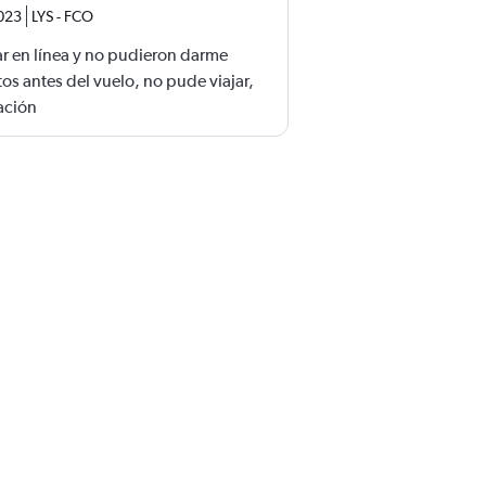
2023
LYS
-
FCO
zar en línea y no pudieron darme
os antes del vuelo, no pude viajar,
ación