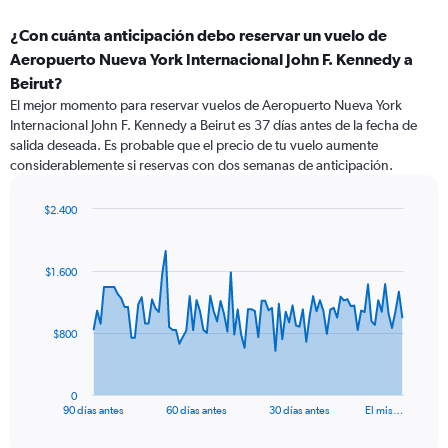
¿Con cuánta anticipación debo reservar un vuelo de
Aeropuerto Nueva York Internacional John F. Kennedy a
Beirut?
El mejor momento para reservar vuelos de Aeropuerto Nueva York
Internacional John F. Kennedy a Beirut es 37 días antes de la fecha de
salida deseada. Es probable que el precio de tu vuelo aumente
considerablemente si reservas con dos semanas de anticipación.
$2.400
Chart
Chart
graphic.
with
91
$1.600
data
points.
The
$800
chart
has
1
0
X
End
90 días antes
60 días antes
30 días antes
El mis…
of
axis
interactive
displaying
chart