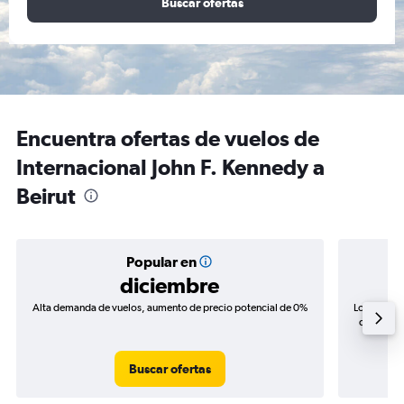
Buscar ofertas
Encuentra ofertas de vuelos de
Internacional John F. Kennedy a
Beirut
Popular en
diciembre
Alta demanda de vuelos, aumento de precio potencial de 0%
Los precio
de precios
Buscar ofertas