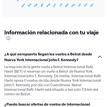
0
1
ene.
feb.
mar.
abr.
may.
jun.
jul.
ago.
sep.
oct.
nov.
dic.
X
End
of
axis
interactive
displaying
chart
categories.
Range:
12
Información relacionada con tu viaje
categories.
The
chart
has
1
¿A qué aeropuerto llegan los vuelos a Beirut desde
Y
Nueva York Internacional John F. Kennedy?
axis
displaying
La mayoría de la gente vuela a Beirut Internacional Rafic
values.
Hariri (BEY) si reservan un vuelo a Beirut de Nueva York
Range:
Internacional John F. Kennedy. De media, Internacional Rafic
0
Hariri opera 0 vuelos de ida desde Nueva York Internacional
to
John F. Kennedy por día con 0 aerolíneas. Beirut
1500.
Internacional Rafic Hariri está situado a tan solo 7,8 km del
centro de Beirut.
¿Puedo buscar ofertas de vuelos de Internacional