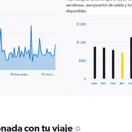
aerolíneas, aeropuertos de salida y ho
disponibles.
$1.800
Bar
Chart
graphic.
chart
with
$1.200
12
bars.
The
$600
chart
has
30 días antes
El mism…
1
0
X
End
ene.
feb.
mar.
abr.
ma
of
axis
interactive
displaying
chart
categories.
Range:
12
categories.
The
nada con tu viaje
chart