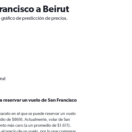
ancisco a Beirut
 gráfico de predicción de precios.
rut
a reservar un vuelo de San Francisco
barato en el que se puede reservar un vuelo
edio de $869). Actualmente, volar de San
ento más caro (a un promedio de $1.611).
n el precio de un vuelo, por lo que comparar