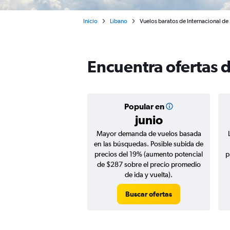
Inicio
Líbano
Vuelos baratos de Internacional de S
Encuentra ofertas d
Popular en
junio
Mayor demanda de vuelos basada
en las búsquedas. Posible subida de
precios del 19% (aumento potencial
p
de $287 sobre el precio promedio
de ida y vuelta).
Buscar ofertas