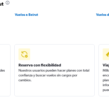
ut
Vuelos a Beirut
Vuelos 
Reserva con flexibilidad
Via
edes
Nuestros usuarios pueden hacer planes con total
Mill
confianza y buscar vuelos sin cargos por
enco
cambios.
plan
info
pued