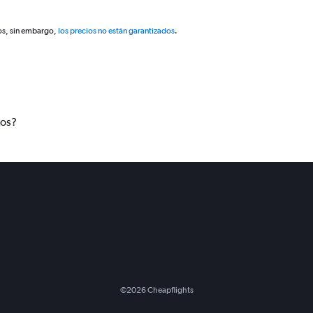
os, sin embargo,
los precios no están garantizados
.
tos?
©
2026
Cheapflights