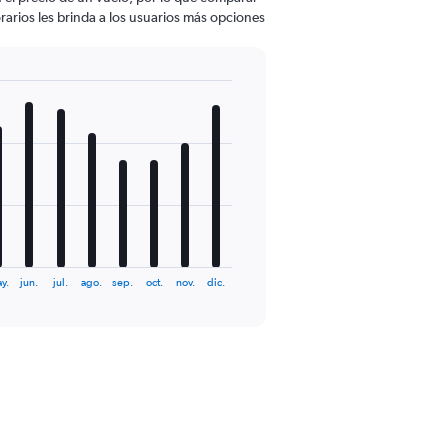
rarios les brinda a los usuarios más opciones
y.
jun.
jul.
ago.
sep.
oct.
nov.
dic.