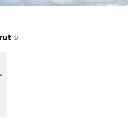
rut
a