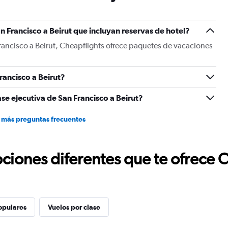
has
1
Y
 Francisco a Beirut que incluyan reservas de hotel?
axis
displaying
rancisco a Beirut, Cheapflights ofrece paquetes de vacaciones
values.
Range:
0
rancisco a Beirut?
to
1800.
se ejecutiva de San Francisco a Beirut?
 más preguntas frecuentes
ciones diferentes que te ofrece 
opulares
Vuelos por clase