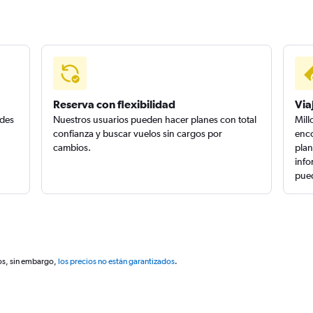
Reserva con flexibilidad
Via
edes
Nuestros usuarios pueden hacer planes con total
Mill
confianza y buscar vuelos sin cargos por
enco
cambios.
plan
info
pued
os, sin embargo,
los precios no están garantizados
.