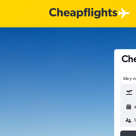
Che
Ida y v