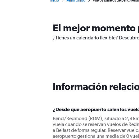
Inicio
Reino Unido
Vuelos baratos de Bend/Redm
El mejor momento p
¿Tienes un calendario flexible? Descubre
Información relacio
¿Desde qué aeropuerto salen los vuel
Bend/Redmond (RDM), situado a 2,8 km de
vuela cuando se reservan vuelos de Red
a Belfast de forma regular. Reservar vuel
aeropuerto gestiona una media de 0 vuelo