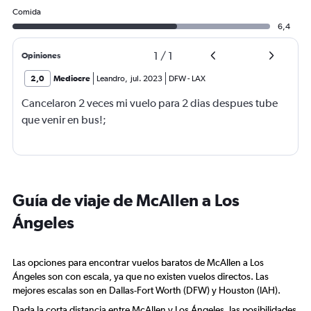
Comida
6,4
1
/
1
Opiniones
2,0
Mediocre
Leandro
,
jul. 2023
DFW
-
LAX
Cancelaron 2 veces mi vuelo para 2 dias despues tube
que venir en bus!;
Guía de viaje de McAllen a Los
Ángeles
Las opciones para encontrar vuelos baratos de McAllen a Los
Ángeles son con escala, ya que no existen vuelos directos. Las
mejores escalas son en Dallas-Fort Worth (DFW) y Houston (IAH).
Dada la corta distancia entre McAllen y Los Ángeles, las posibilidades