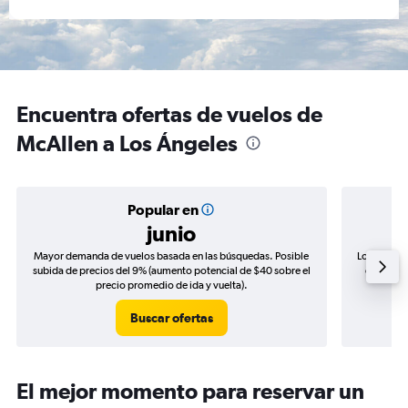
Encuentra ofertas de vuelos de
McAllen a Los Ángeles
Popular en
junio
Mayor demanda de vuelos basada en las búsquedas. Posible
Los precio
subida de precios del 9% (aumento potencial de $40 sobre el
de precio
precio promedio de ida y vuelta).
Buscar ofertas
El mejor momento para reservar un