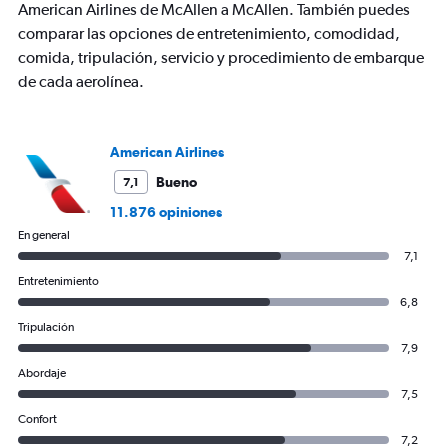
Y
American Airlines de McAllen a McAllen. También puedes
axis
comparar las opciones de entretenimiento, comodidad,
displaying
comida, tripulación, servicio y procedimiento de embarque
values.
de cada aerolínea.
Range:
0
to
600.
American Airlines
Bueno
7,1
11.876 opiniones
En general
7,1
Entretenimiento
6,8
Tripulación
7,9
Abordaje
7,5
Confort
7,2