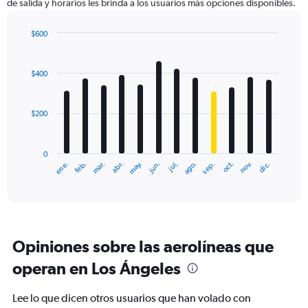
de salida y horarios les brinda a los usuarios más opciones disponibles.
Y
axis
displaying
$600
values.
Bar
Chart
Range:
graphic.
chart
with
0
$400
12
to
bars.
750.
$200
The
chart
has
0
1
ene.
abr.
jul.
oct.
mar.
jun.
sep.
dic.
feb.
may.
ago.
nov.
X
End
of
axis
interactive
displaying
chart
categories.
Range:
12
Opiniones sobre las aerolíneas que
categories.
The
operan en Los Ángeles
chart
has
Lee lo que dicen otros usuarios que han volado con
1