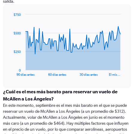
salida.
$750
Chart
Chart
graphic.
with
91
$500
data
points.
The
$250
chart
has
1
0
X
End
90 días antes
60 días antes
30 días antes
El mis…
of
axis
interactive
displaying
chart
categories.
¿Cuál es el mes más barato para reservar un vuelo de
Range:
McAllen a Los Ángeles?
91
En este momento, septiembre es el mes más barato en el que se puede
categories.
reservar un vuelo de McAllen a Los Ángeles (a un promedio de $312).
The
Actualmente, volar de McAllen a Los Ángeles en junio es el momento
chart
más caro (a un promedio de $464). Hay múltiples factores que influyen
has
en el precio de un vuelo, por lo que comparar aerolíneas, aeropuertos
1