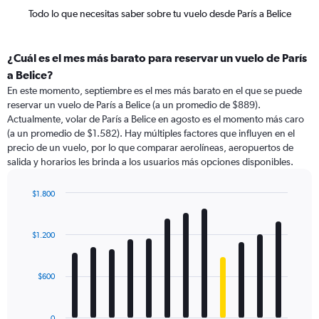
Todo lo que necesitas saber sobre tu vuelo desde París a Belice
¿Cuál es el mes más barato para reservar un vuelo de París
a Belice?
En este momento, septiembre es el mes más barato en el que se puede
reservar un vuelo de París a Belice (a un promedio de $889).
Actualmente, volar de París a Belice en agosto es el momento más caro
(a un promedio de $1.582). Hay múltiples factores que influyen en el
precio de un vuelo, por lo que comparar aerolíneas, aeropuertos de
salida y horarios les brinda a los usuarios más opciones disponibles.
$1.800
Bar
Chart
graphic.
chart
with
$1.200
12
bars.
$600
The
chart
has
0