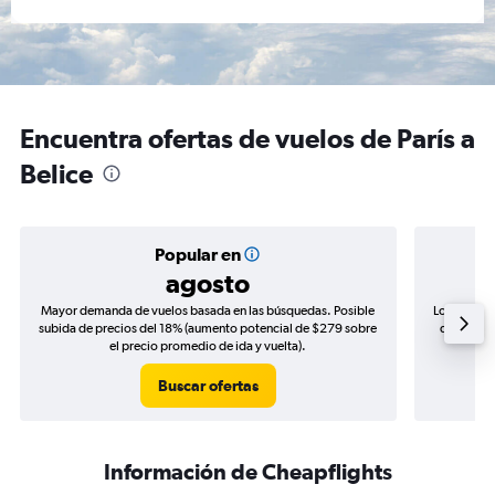
Encuentra ofertas de vuelos de París a
Belice
Popular en
agosto
Mayor demanda de vuelos basada en las búsquedas. Posible
Los precio
subida de precios del 18% (aumento potencial de $279 sobre
de precios
el precio promedio de ida y vuelta).
Buscar ofertas
Información de Cheapflights