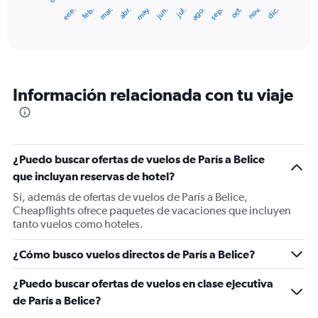
1
ene.
feb.
mar.
abr.
may.
jun.
jul.
ago.
sep.
oct.
nov.
dic.
X
End
of
axis
interactive
displaying
chart
categories.
Range:
12
Información relacionada con tu viaje
categories.
The
chart
has
1
¿Puedo buscar ofertas de vuelos de París a Belice
Y
que incluyan reservas de hotel?
axis
displaying
Sí, además de ofertas de vuelos de París a Belice,
values.
Cheapflights ofrece paquetes de vacaciones que incluyen
Range:
tanto vuelos como hoteles.
0
to
¿Cómo busco vuelos directos de París a Belice?
1800.
¿Puedo buscar ofertas de vuelos en clase ejecutiva
de París a Belice?