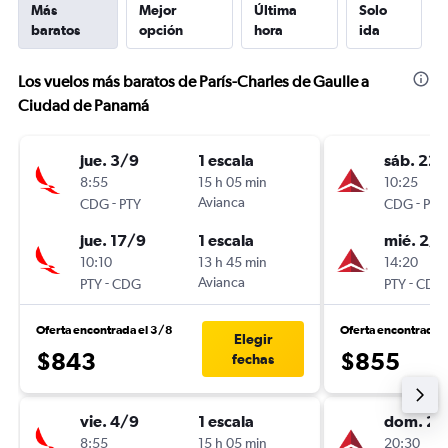
Más
Mejor
Última
Solo
baratos
opción
hora
ida
Los vuelos más baratos de París-Charles de Gaulle a
Ciudad de Panamá
jue. 3/9
1 escala
sáb. 22
8:55
15 h 05 min
10:25
-
Avianca
-
CDG
PTY
CDG
PTY
jue. 17/9
1 escala
mié. 2/9
10:10
13 h 45 min
14:20
-
Avianca
-
PTY
CDG
PTY
CDG
Oferta encontrada el 3/8
Oferta encontrada 
Elegir
$843
$855
fechas
vie. 4/9
1 escala
dom. 27
8:55
15 h 05 min
20:30