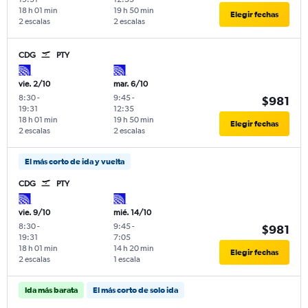
18 h 01 min
19 h 50 min
Elegir fechas
2 escalas
2 escalas
CDG
PTY
vie. 2/10
mar. 6/10
8:30
-
9:45
-
$981
19:31
12:35
18 h 01 min
19 h 50 min
Elegir fechas
2 escalas
2 escalas
El más corto de ida y vuelta
CDG
PTY
vie. 9/10
mié. 14/10
8:30
-
9:45
-
$981
19:31
7:05
18 h 01 min
14 h 20 min
Elegir fechas
2 escalas
1 escala
Ida más barata
El más corto de solo ida