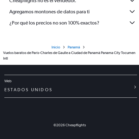
Cheapflights no es el vendedor.
Agregamos montones de datos para ti
¿Por qué los precios no son 100% exactos?
Inicio
Panamá
Vuelos baratos de París-Charles de Gaulle a Ciudad de Panamá Panama City Tocumen
Intl
Web
ESTADOS UNIDOS
©
2026
Cheapflights