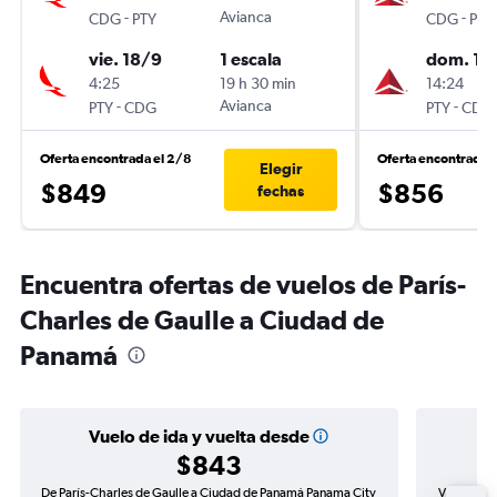
-
Avianca
-
CDG
PTY
CDG
PTY
vie. 18/9
1 escala
dom. 11
4:25
19 h 30 min
14:24
-
Avianca
-
PTY
CDG
PTY
CDG
Oferta encontrada el 2/8
Oferta encontrada 
Elegir
$849
$856
fechas
Encuentra ofertas de vuelos de París-
Charles de Gaulle a Ciudad de
Panamá
Vuelo de ida y vuelta desde
$843
De París-Charles de Gaulle a Ciudad de Panamá Panama City
Vuelo de i