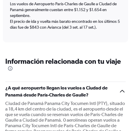
Los vuelos de Aeropuerto París-Charles de Gaulle a Ciudad de
1
Panamá generalmente cuestan entre $1.152 y $1.654 en
Y
axis
septiembre.
displaying
El precio de ida y vuelta más barato encontrado en los últimos 5
Number
días fue de $843 con Avianca (del 3 set. al 17 set.).
of
flights.
Range:
0
to
Información relacionada con tu viaje
18.
¿A qué aeropuerto llegan los vuelos a Ciudad de
Panamá desde París-Charles de Gaulle?
Ciudad de Panamá Panama City Tocumen Intl (PTY), situado
a 18,4 km del centro de la ciudad, es el aeropuerto desde el
que se vuela cuando se reservan vuelos de París-Charles de
Gaulle a Ciudad de Panamá. 0 aerolíneas operan vuelos a
Panama City Tocumen Intl de París-Charles de Gaulle de