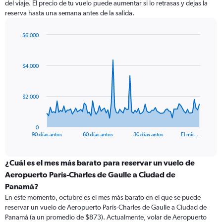
del viaje. El precio de tu vuelo puede aumentar si lo retrasas y dejas la
reserva hasta una semana antes de la salida.
$6.000
Chart
Chart
graphic.
with
91
$4.000
data
points.
The
$2.000
chart
has
1
0
X
End
90 días antes
60 días antes
30 días antes
El mis…
of
axis
interactive
displaying
chart
categories.
¿Cuál es el mes más barato para reservar un vuelo de
Range:
Aeropuerto París-Charles de Gaulle a Ciudad de
91
Panamá?
categories.
En este momento, octubre es el mes más barato en el que se puede
The
reservar un vuelo de Aeropuerto París-Charles de Gaulle a Ciudad de
chart
Panamá (a un promedio de $873). Actualmente, volar de Aeropuerto
has