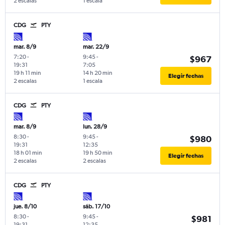
2 escalas
1 escala
CDG
PTY
mar. 8/9
mar. 22/9
7:20
-
9:45
-
$967
19:31
7:05
19 h 11 min
14 h 20 min
Elegir fechas
2 escalas
1 escala
CDG
PTY
mar. 8/9
lun. 28/9
8:30
-
9:45
-
$980
19:31
12:35
18 h 01 min
19 h 50 min
Elegir fechas
2 escalas
2 escalas
CDG
PTY
jue. 8/10
sáb. 17/10
8:30
-
9:45
-
$981
19:31
12:35