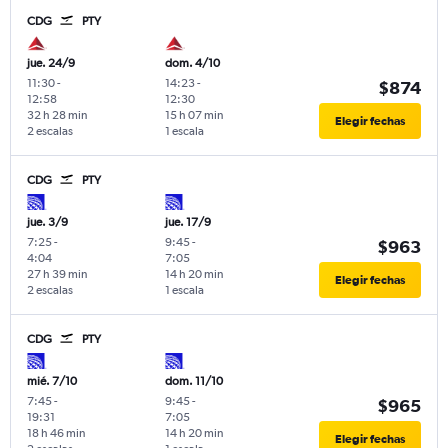
CDG
PTY
jue. 24/9
dom. 4/10
11:30
-
14:23
-
$874
12:58
12:30
32 h 28 min
15 h 07 min
Elegir fechas
2 escalas
1 escala
CDG
PTY
jue. 3/9
jue. 17/9
7:25
-
9:45
-
$963
4:04
7:05
27 h 39 min
14 h 20 min
Elegir fechas
2 escalas
1 escala
CDG
PTY
mié. 7/10
dom. 11/10
7:45
-
9:45
-
$965
19:31
7:05
18 h 46 min
14 h 20 min
Elegir fechas