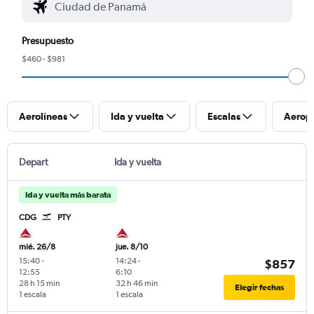
Presupuesto
$460 - $981
Aerolíneas
Ida y vuelta
Escalas
Aerop
Depart
Ida y vuelta
Ida y vuelta más barata
CDG
PTY
mié. 26/8
jue. 8/10
15:40
-
14:24
-
$857
12:55
6:10
28 h 15 min
32 h 46 min
Elegir fechas
1 escala
1 escala