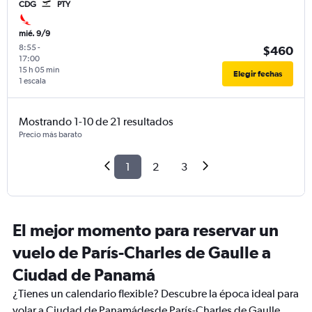
CDG
PTY
mié. 9/9
8:55
-
$460
17:00
15 h 05 min
Elegir fechas
1 escala
Mostrando 1-10 de 21 resultados
Precio más barato
1
2
3
El mejor momento para reservar un
vuelo de París-Charles de Gaulle a
Ciudad de Panamá
¿Tienes un calendario flexible? Descubre la época ideal para
volar a Ciudad de Panamádesde París-Charles de Gaulle