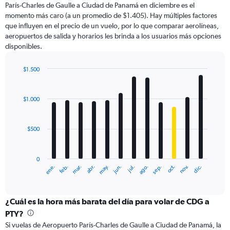
París-Charles de Gaulle a Ciudad de Panamá en diciembre es el
1
Y
momento más caro (a un promedio de $1.405). Hay múltiples factores
axis
que influyen en el precio de un vuelo, por lo que comparar aerolíneas,
displaying
aeropuertos de salida y horarios les brinda a los usuarios más opciones
values.
disponibles.
Range:
0
$1.500
to
Bar
Chart
6000.
graphic.
chart
with
$1.000
12
bars.
$500
The
chart
has
0
1
ene.
feb.
mar.
abr.
may.
jun.
jul.
ago.
sep.
oct.
nov.
dic.
X
End
of
axis
interactive
displaying
chart
categories.
¿Cuál es la hora más barata del día para volar de CDG a
Range:
PTY?
12
Si vuelas de Aeropuerto París-Charles de Gaulle a Ciudad de Panamá, la