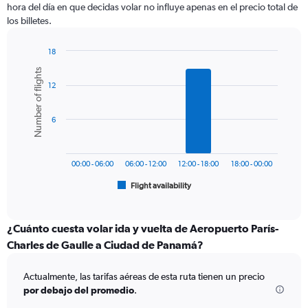
categories.
hora del día en que decidas volar no influye apenas en el precio total de
The
los billetes.
chart
has
1
18
Y
Bar
Chart
Number of flights
graphic.
chart
axis
12
with
displaying
6
values.
bars.
Range:
6
0
The
to
chart
1500.
has
00:00 - 06:00
06:00 - 12:00
12:00 - 18:00
18:00 - 00:00
1
Flight availability
X
End
of
axis
interactive
displaying
chart
categories.
¿Cuánto cuesta volar ida y vuelta de Aeropuerto París-
Range:
Charles de Gaulle a Ciudad de Panamá?
6
categories.
Actualmente, las tarifas aéreas de esta ruta tienen un precio
The
por debajo del promedio
.
chart
has