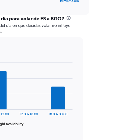
El mismo día
l día para volar de ES a BGO?
del día en que decidas volar no influye
s.
- 12:00
12:00 - 18:00
18:00 - 00:00
ight availability