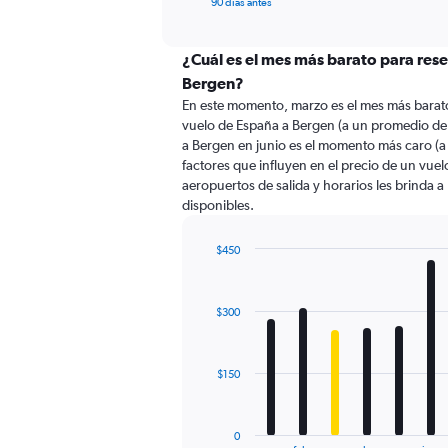
X
90 días antes
of
axis
interactive
displaying
chart
categories.
¿Cuál es el mes más barato para res
Range:
Bergen?
91
En este momento, marzo es el mes más barato
categories.
vuelo de España a Bergen (a un promedio de
The
a Bergen en junio es el momento más caro (a
chart
factores que influyen en el precio de un vue
has
aeropuertos de salida y horarios les brinda 
1
disponibles.
Y
axis
displaying
$450
values.
Bar
Chart
Range:
graphic.
chart
with
0
$300
12
to
bars.
750.
The
$150
chart
has
1
0
End