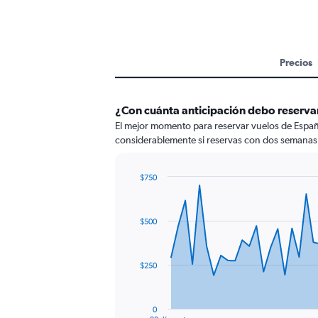
Precios
¿Con cuánta anticipación debo reserva
El mejor momento para reservar vuelos de España
considerablemente si reservas con dos semanas 
$750
Chart
Chart
graphic.
with
91
$500
data
points.
The
$250
chart
has
1
0
End