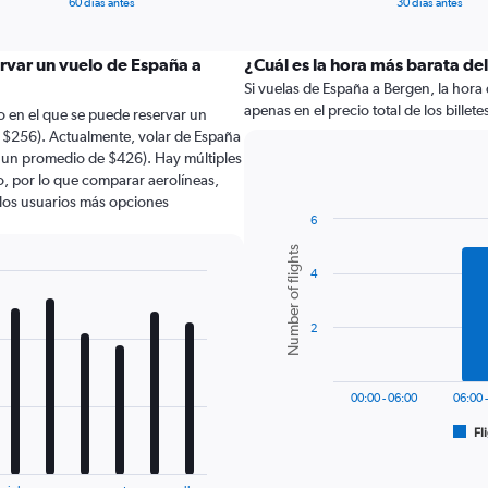
60 días antes
30 días antes
ervar un vuelo de España a
¿Cuál es la hora más barata de
Si vuelas de España a Bergen, la hora 
apenas en el precio total de los billete
 en el que se puede reservar un
 $256). Actualmente, volar de España
 un promedio de $426). Hay múltiples
lo, por lo que comparar aerolíneas,
a los usuarios más opciones
6
Bar
Chart
Number of flights
graphic.
chart
4
with
6
bars.
2
The
chart
has
00:00 - 06:00
06:00 
1
Fl
X
End
of
axis
interactive
displaying
chart