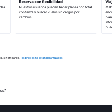
Reserva con flexibilidad
Via
edes
Nuestros usuarios pueden hacer planes con total
Mill
confianza y buscar vuelos sin cargos por
enco
cambios.
plan
info
pued
os, sin embargo,
los precios no están garantizados
.
tos?