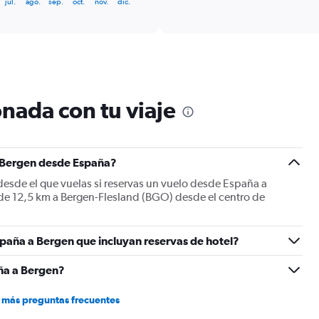
jul.
ago.
sep.
oct.
nov.
dic.
categories.
Range:
6
categories.
The
chart
has
1
nada con tu viaje
Y
axis
displaying
Number
a Bergen desde España?
of
flights.
esde el que vuelas si reservas un vuelo desde España a
Range:
o de 12,5 km a Bergen-Flesland (BGO) desde el centro de
0
to
6.
paña a Bergen que incluyan reservas de hotel?
ña a Bergen?
 más preguntas frecuentes