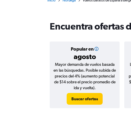
Inicio
Noruega
Vuelos baratos de España a Berg
Encuentra ofertas 
Popular en
agosto
Mayor demanda de vuelos basada
en las búsquedas. Posible subida de
precios del 4% (aumento potencial
p
de $14 sobre el precio promedio de
$
ida y vuelta).
Buscar ofertas