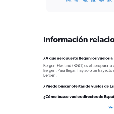
X
ene.
feb.
mar.
abr.
may.
jun.
of
axis
interactive
displaying
chart
categories.
Range:
12
categories.
The
Información relacio
chart
has
1
Y
¿A qué aeropuerto llegan los vuelos 
axis
displaying
Bergen-Flesland (BGO) es el aeropuerto d
values.
Bergen. Para llegar, hay solo un trayect
Range:
Bergen.
0
to
¿Puedo buscar ofertas de vuelos de Es
450.
¿Cómo busco vuelos directos de Espa
Ver