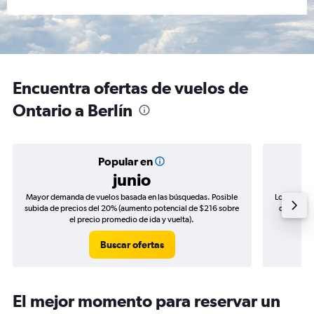
Encuentra ofertas de vuelos de
Ontario a Berlín
Popular en
junio
Mayor demanda de vuelos basada en las búsquedas. Posible
Los precio
subida de precios del 20% (aumento potencial de $216 sobre
de precios
el precio promedio de ida y vuelta).
Buscar ofertas
El mejor momento para reservar un