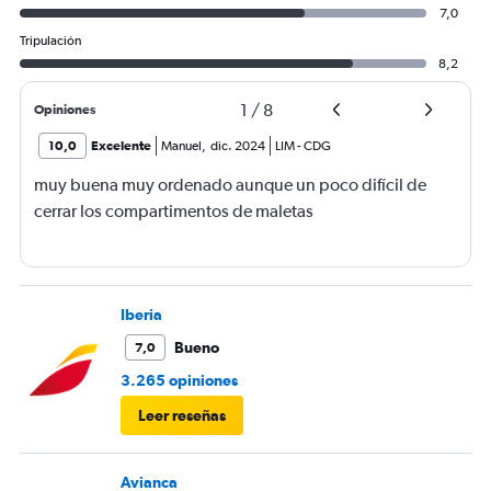
7,0
Tripulación
8,2
1
/
8
Opiniones
10,0
Excelente
Manuel
,
dic. 2024
LIM
-
CDG
muy buena muy ordenado aunque un poco difícil de
cerrar los compartimentos de maletas
Iberia
Bueno
7,0
3.265 opiniones
Leer reseñas
Avianca