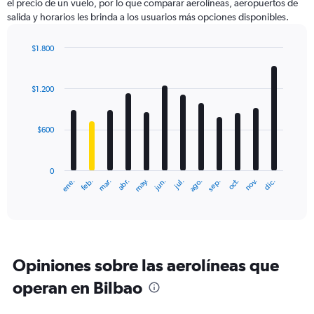
el precio de un vuelo, por lo que comparar aerolíneas, aeropuertos de
salida y horarios les brinda a los usuarios más opciones disponibles.
$1.800
Bar
Chart
graphic.
chart
with
$1.200
12
bars.
$600
The
chart
has
0
1
ene.
feb.
mar.
abr.
may.
jun.
jul.
ago.
sep.
oct.
nov.
dic.
X
End
of
axis
interactive
displaying
chart
categories.
Range:
12
Opiniones sobre las aerolíneas que
categories.
The
operan en Bilbao
chart
has