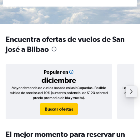
Encuentra ofertas de vuelos de San
José a Bilbao
Popular en
diciembre
Mayor demanda de vuelos basada en las búsquedas. Posible
Los precio
subida de precios del 10% (aumento potencial de $120 sobre el
de precios
precio promedio de ida y vuelta).
Buscar ofertas
El mejor momento para reservar un