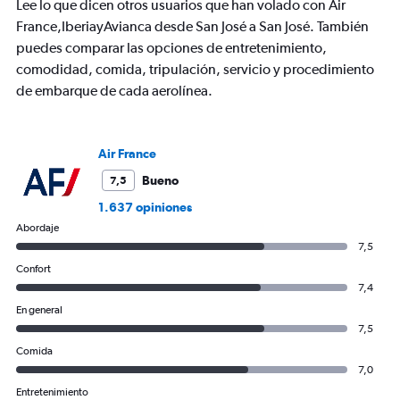
Lee lo que dicen otros usuarios que han volado con Air
1
Y
France,IberiayAvianca desde San José a San José. También
axis
puedes comparar las opciones de entretenimiento,
displaying
comodidad, comida, tripulación, servicio y procedimiento
values.
de embarque de cada aerolínea.
Range:
0
to
1800.
Air France
Bueno
7,5
1.637 opiniones
Abordaje
7,5
Confort
7,4
En general
7,5
Comida
7,0
Entretenimiento