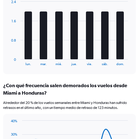
2.4
2
Bar
Chart
Y
graphic.
chart
axes
with
displaying
1.6
7
Avg.
bars.
Price
and
The
0.8
Number
chart
of
has
flights.
1
0
X
End
lun.
mar.
mié.
jue.
vie.
sáb.
dom.
of
axis
interactive
displaying
chart
categories.
¿Con qué frecuencia salen demorados los vuelos desde
Range:
Miami a Honduras?
7
categories.
Alrededor del 20 % de los vuelos semanales entre Miami y Honduras han sufrido
The
retrasos en el último año, con un tiempo medio de retraso de 123 minutos.
chart
has
40%
1
Line
Chart
Y
graphic.
chart
axis
30%
with