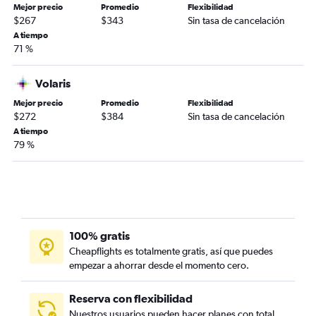
Mejor precio
Promedio
Flexibilidad
$267
$343
Sin tasa de cancelación
A tiempo
71 %
Volaris
Mejor precio
Promedio
Flexibilidad
$272
$384
Sin tasa de cancelación
A tiempo
79 %
100% gratis
Cheapflights es totalmente gratis, así que puedes
empezar a ahorrar desde el momento cero.
Reserva con flexibilidad
Nuestros usuarios pueden hacer planes con total