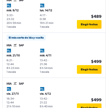
MIA
SAP
mié. 9/12
lun. 14/12
3:33
-
4:17
-
$489
23:32
0:38
20 h 59 min
19 h 21 min
Elegir fechas
1 escala
1 escala
El más corto de ida y vuelta
MIA
SAP
mié. 21/10
mié. 4/11
6:21
-
13:42
-
$499
12:44
21:36
8 h 23 min
6 h 54 min
Elegir fechas
1 escala
1 escala
MIA
SAP
vie. 27/11
vie. 4/12
16:34
-
13:42
-
$499
12:44
21:22
21 h 10 min
6 h 40 min
Elegir fechas