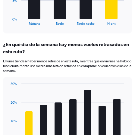
The
8%
0
chart
to
has
40.
1
0%
X
End
Mañana
Tarde
Tarde-noche
Night
of
axis
interactive
displaying
chart
categories.
¿En qué día de la semana hay menos vuelos retrasados en
Range:
esta ruta?
4
categories.
El lunes tiende a haber menos retrasos en esta ruta, mientras que en viernes ha habido
The
tradicionalmente una media más alta de retrasos en comparación con otros días de la
chart
semana.
has
1
30%
Y
Bar
Chart
axis
graphic.
chart
displaying
with
values.
20%
7
Range:
bars.
0
to
The
10%
24.
chart
has