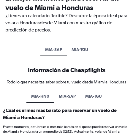
vuelo de Miami a Honduras
¿Tienes un calendario flexible? Descubre la época ideal para
volar a Hondurasdesde Miami con nuestro gráfico de
predicción de precios.
MIA-SAP
MIA-TGU
Información de Cheapflights
Todo lo que necesitas saber sobre tu vuelo desde Miami a Honduras
MIA-HN0
MIA-SAP
MIA-TGU
¿Cuál es el mes más barato para reservar un vuelo de
Miami a Honduras?
En este momento, octubre es el mes más barato en el que se puede reservar un vuelo
de Miami a Honduras (a un promedio de $252). Actualmente, volar de Miami a