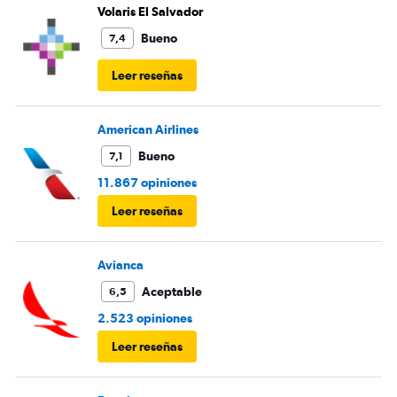
Volaris El Salvador
Bueno
7,4
Leer reseñas
American Airlines
Bueno
7,1
11.867 opiniones
Leer reseñas
Avianca
Aceptable
6,5
2.523 opiniones
Leer reseñas