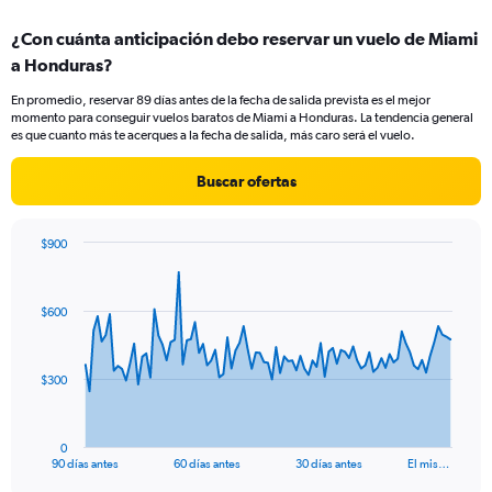
displaying
chart
categories.
¿Con cuánta anticipación debo reservar un vuelo de Miami
Range:
a Honduras?
2
categories.
En promedio, reservar 89 días antes de la fecha de salida prevista es el mejor
The
momento para conseguir vuelos baratos de Miami a Honduras. La tendencia general
chart
es que cuanto más te acerques a la fecha de salida, más caro será el vuelo.
has
1
Buscar ofertas
Y
axis
displaying
$900
values.
Chart
Chart
Range:
graphic.
with
0
91
$600
to
data
points.
30.
The
$300
chart
has
1
0
X
End
90 días antes
60 días antes
30 días antes
El mis…
of
axis
interactive