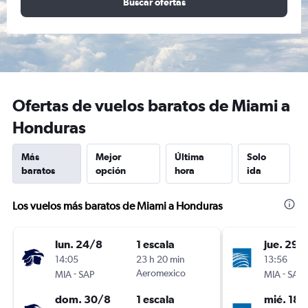
Buscar ofertas
Ofertas de vuelos baratos de Miami a
Honduras
Más
Mejor
Última
Solo
baratos
opción
hora
ida
Los vuelos más baratos de Miami a Honduras
lun. 24/8
1 escala
jue. 29/
14:05
23 h 20 min
13:56
-
Aeromexico
-
MIA
SAP
MIA
SAP
dom. 30/8
1 escala
mié. 18/