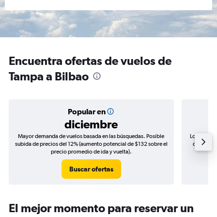
Encuentra ofertas de vuelos de
Tampa a Bilbao
Popular en
diciembre
Mayor demanda de vuelos basada en las búsquedas. Posible
Los precio
subida de precios del 12% (aumento potencial de $132 sobre el
de precios
precio promedio de ida y vuelta).
Buscar ofertas
El mejor momento para reservar un