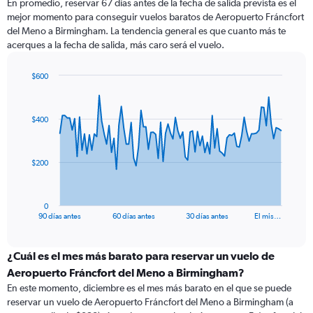
En promedio, reservar 67 días antes de la fecha de salida prevista es el
mejor momento para conseguir vuelos baratos de Aeropuerto Fráncfort
del Meno a Birmingham. La tendencia general es que cuanto más te
acerques a la fecha de salida, más caro será el vuelo.
$600
Chart
Chart
graphic.
with
91
$400
data
points.
The
$200
chart
has
1
0
X
End
90 días antes
60 días antes
30 días antes
El mis…
of
axis
interactive
displaying
chart
categories.
¿Cuál es el mes más barato para reservar un vuelo de
Range:
Aeropuerto Fráncfort del Meno a Birmingham?
91
En este momento, diciembre es el mes más barato en el que se puede
categories.
reservar un vuelo de Aeropuerto Fráncfort del Meno a Birmingham (a
The