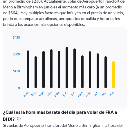
un promedio de $238). Actualmente, volar de Aeropuerto Fráncfort del
chart
Meno a Birmingham en junio es el momento más caro (a un promedio
has
de $364). Hay múltiples factores que influyen en el precio de un vuelo,
1
por lo que comparar aerolíneas, aeropuertos de salida y horarios les
Y
brinda a los usuarios más opciones disponibles.
axis
displaying
values.
$450
Range:
Bar
Chart
0
graphic.
chart
with
to
$300
12
600.
bars.
$150
The
chart
has
0
1
ene.
feb.
mar.
abr.
may.
jun.
jul.
ago.
sep.
oct.
nov.
dic.
X
End
of
axis
interactive
displaying
chart
categories.
¿Cuál es la hora más barata del día para volar de FRA a
Range:
BHX?
12
Si vuelas de Aeropuerto Fráncfort del Meno a Birmingham, la hora del
categories.