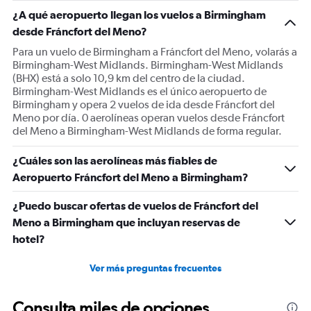
1
¿A qué aeropuerto llegan los vuelos a Birmingham
Y
desde Fráncfort del Meno?
axis
displaying
Para un vuelo de Birmingham a Fráncfort del Meno, volarás a
Number
Birmingham-West Midlands. Birmingham-West Midlands
of
(BHX) está a solo 10,9 km del centro de la ciudad.
flights.
Birmingham-West Midlands es el único aeropuerto de
Range:
Birmingham y opera 2 vuelos de ida desde Fráncfort del
0
Meno por día. 0 aerolíneas operan vuelos desde Fráncfort
to
del Meno a Birmingham-West Midlands de forma regular.
18.
¿Cuáles son las aerolíneas más fiables de
Aeropuerto Fráncfort del Meno a Birmingham?
¿Puedo buscar ofertas de vuelos de Fráncfort del
Meno a Birmingham que incluyan reservas de
hotel?
Ver más preguntas frecuentes
Consulta miles de opciones