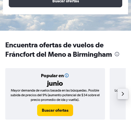
Buscar ofertas
Encuentra ofertas de vuelos de
Fráncfort del Meno a Birmingham
Popular en
junio
Mayor demanda de vuelos basada en las búsquedas. Posible
Los precio
subida de precios del 9% (aumento potencial de $34 sobre el
de precio
precio promedio de ida y vuelta).
Buscar ofertas