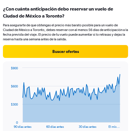
categories.
¿Con cuánta anticipación debo reservar un vuelo de
Range:
Ciudad de México a Toronto?
3
categories.
Para asegurarte de que obtengas el precio más barato posible para un vuelo de
The
Ciudad de México a Toronto, debes reservar con al menos 56 días de anticipación a la
chart
fecha prevista del viaje. El precio de tu vuelo puede aumentar si lo retrasas y dejas la
has
reserva hasta una semana antes de la salida.
1
Y
Buscar ofertas
axis
displaying
values.
$900
Range:
Chart
Chart
0
graphic.
with
to
91
$600
data
24.
points.
The
$300
chart
has
1
0
X
End
90 días antes
60 días antes
30 días antes
El mis…
of