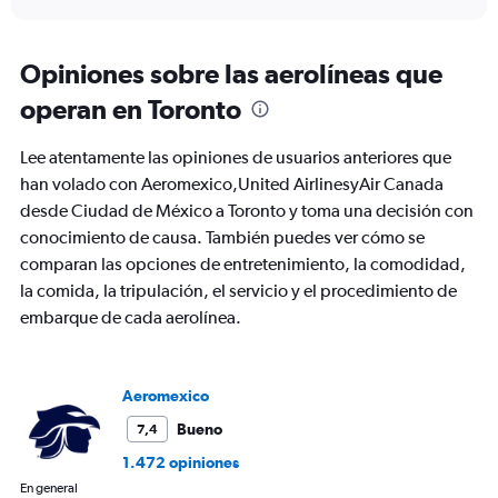
axis
interactive
displaying
chart
categories.
Range:
Opiniones sobre las aerolíneas que
91
operan en Toronto
categories.
The
chart
Lee atentamente las opiniones de usuarios anteriores que
has
han volado con Aeromexico,United AirlinesyAir Canada
1
desde Ciudad de México a Toronto y toma una decisión con
Y
axis
conocimiento de causa. También puedes ver cómo se
displaying
comparan las opciones de entretenimiento, la comodidad,
values.
la comida, la tripulación, el servicio y el procedimiento de
Range:
embarque de cada aerolínea.
0
to
900.
Aeromexico
Bueno
7,4
1.472 opiniones
En general