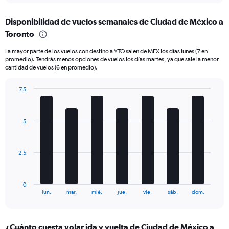
axis
chart
displaying
Disponibilidad de vuelos semanales de Ciudad de México a
categories.
Range:
Toronto
6
La mayor parte de los vuelos con destino a YTO salen de MEX los días lunes (7 en
categories.
promedio). Tendrás menos opciones de vuelos los días martes, ya que sale la menor
The
cantidad de vuelos (6 en promedio).
chart
has
7.5
2
Bar
Y
Chart
graphic.
chart
axes
with
displaying
5
7
Avg.
bars.
Price
and
The
2.5
Number
chart
of
has
flights.
1
0
X
End
lun.
mar.
mié.
jue.
vie.
sáb.
dom.
of
axis
interactive
displaying
chart
categories.
¿Cuánto cuesta volar ida y vuelta de Ciudad de México a