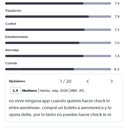
7,4
Tripulación
7,9
Confort
7,5
Entretenimiento
7,0
Abordaje
7,4
Comida
6,5
1
/
20
Opiniones
2,0
Mediocre
Hector
,
may. 2026
MEX
-
ATL
no sirve ninguna app cuando quieres hacer check in
entre aerolíneas. compré un boleto a aeromexico y lo
opera delta. por lo tanto no puedes hacer check in ni
seleccionar asientos. pésimo