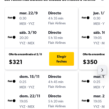
mar. 22/9
Directo
jue. 1/10
0:30
4 h 35 min
0:30
-
Flair Airlines
-
MEX
YYZ
MEX
YYZ
sáb. 3/10
Directo
sáb. 16/
20:20
5 h 10 min
19:05
-
Flair Airlines
-
YYZ
MEX
YYZ
MEX
Oferta encontrada el 2/8
Oferta encontrada 
Elegir
$321
$350
fechas
dom. 15/11
Directo
mar. 17/
0:25
4 h 45 min
0:25
-
Flair Airlines
-
MEX
YYZ
MEX
YYZ
dom. 22/11
Directo
mar. 24/
19:05
5 h 20 min
19:05
-
Flair Airlines
-
YYZ
MEX
YYZ
MEX