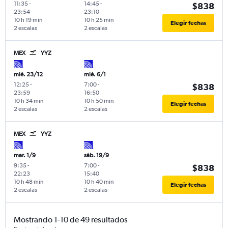
11:35
-
14:45
-
$838
23:54
23:10
10 h 19 min
10 h 25 min
Elegir fechas
2 escalas
2 escalas
MEX
YYZ
mié. 23/12
mié. 6/1
12:25
-
7:00
-
$838
23:59
16:50
10 h 34 min
10 h 50 min
Elegir fechas
2 escalas
2 escalas
MEX
YYZ
mar. 1/9
sáb. 19/9
9:35
-
7:00
-
$838
22:23
15:40
10 h 48 min
10 h 40 min
Elegir fechas
2 escalas
2 escalas
Mostrando 1-10 de 49 resultados