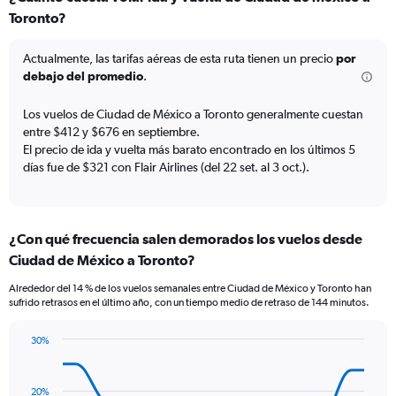
Range:
Toronto?
7
categories.
The
Actualmente, las tarifas aéreas de esta ruta tienen un precio
por
chart
debajo del promedio
.
has
1
Los vuelos de Ciudad de México a Toronto generalmente cuestan
Y
entre $412 y $676 en septiembre.
axis
El precio de ida y vuelta más barato encontrado en los últimos 5
displaying
días fue de $321 con Flair Airlines (del 22 set. al 3 oct.).
values.
Range:
0
to
7.5.
¿Con qué frecuencia salen demorados los vuelos desde
Ciudad de México a Toronto?
Alrededor del 14 % de los vuelos semanales entre Ciudad de México y Toronto han
sufrido retrasos en el último año, con un tiempo medio de retraso de 144 minutos.
30%
Line
Chart
graphic.
chart
with
20%