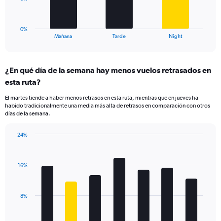
0
chart
to
has
30.
1
0%
X
End
Mañana
Tarde
Night
of
axis
interactive
displaying
chart
categories.
¿En qué día de la semana hay menos vuelos retrasados en
Range:
esta ruta?
3
categories.
El martes tiende a haber menos retrasos en esta ruta, mientras que en jueves ha
The
habido tradicionalmente una media más alta de retrasos en comparación con otros
chart
días de la semana.
has
1
24%
Y
Bar
Chart
axis
graphic.
chart
displaying
with
values.
16%
7
Range:
bars.
0
to
The
8%
24.
chart
has