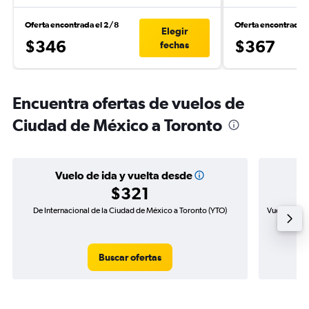
Oferta encontrada el 2/8
Oferta encontrada e
Elegir
$346
$367
fechas
Encuentra ofertas de vuelos de
Ciudad de México a Toronto
Vuelo de ida y vuelta desde
$321
De Internacional de la Ciudad de México a Toronto (YTO)
Vuelo de id
Buscar ofertas