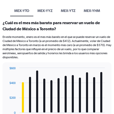
MEX-YTO
MEX-YYZ
MEX-YTZ
MEX-YHM
¿Cuál es el mes más barato para reservar un vuelo de
Ciudad de México a Toronto?
En este momento, enero es el mes más barato en el que se puede reservar un vuelo de
Ciudad de México a Toronto (a un promedio de $412). Actualmente, volar de Ciudad
de México a Toronto en marzo es el momento más caro (a un promedio de $570). Hay
múltiples factores que influyen en el precio de un vuelo, por lo que comparar
aerolíneas, aeropuertos de salida y horarios les brinda a los usuarios más opciones
disponibles.
$600
Bar
Chart
graphic.
chart
with
$400
12
bars.
$200
The
chart
has
0