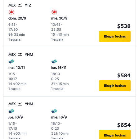
MEX
YTZ
dom. 20/9
mié. 30/9
6:15
-
10:45
-
$538
17:50
23:55
9 h 35 min
15 h 10 min
Elegir fechas
1 escala
1 escala
MEX
YHM
mar. 10/11
lun. 16/11
1:15
-
18:10
-
$584
16:17
0:25
14 h 02 min
31 h 15 min
Elegir fechas
1 escala
1 escala
MEX
YHM
jue. 10/9
mié. 16/9
1:15
-
18:10
-
$654
17:15
0:20
14 h 00 min
32 h 10 min
Elegir fechas
1 escala
1 escala