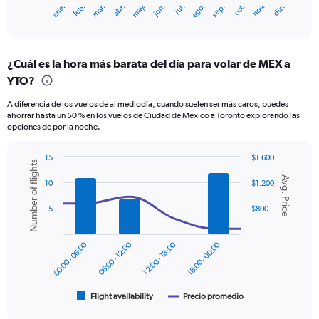
1
ene.
feb.
mar.
abr.
may.
jun.
jul.
ago.
sep.
oct.
nov.
dic.
X
End
of
axis
interactive
displaying
chart
categories.
¿Cuál es la hora más barata del día para volar de MEX a
Range:
YTO?
12
categories.
A diferencia de los vuelos de al mediodía, cuando suelen ser más caros, puedes
The
ahorrar hasta un 50 % en los vuelos de Ciudad de México a Toronto explorando las
chart
opciones de por la noche.
has
1
15
$1.600
Y
Number of flights
Combination
Chart
axis
Avg. Price
graphic.
chart
10
$1.200
displaying
with
values.
2
5
$800
Range:
data
series.
0
to
00:00 - 06:00
06:00 - 12:00
12:00 - 18:00
18:00 - 00:00
The
600.
chart
has
1
Flight availability
Precio promedio
End
of
X
interactive