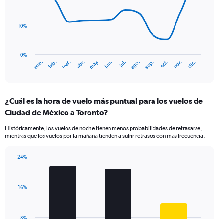
14
data
points.
10%
The
chart
has
0%
ene.
abr.
jul.
oct.
mar.
jun.
sep.
dic.
feb.
may.
ago.
nov.
1
End
of
X
interactive
axis
chart
displaying
¿Cuál es la hora de vuelo más puntual para los vuelos de
categories.
Range:
Ciudad de México a Toronto?
14
Históricamente, los vuelos de noche tienen menos probabilidades de retrasarse,
categories.
mientras que los vuelos por la mañana tienden a sufrir retrasos con más frecuencia.
The
chart
has
24%
Bar
1
Chart
graphic.
chart
Y
with
axis
16%
3
displaying
bars.
values.
Range:
The
8%