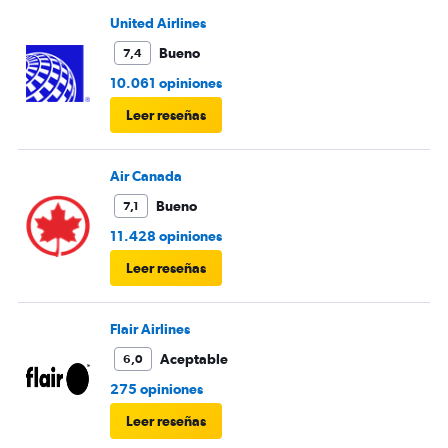
United Airlines
Bueno
7,4
10.061 opiniones
Leer reseñas
Air Canada
Bueno
7,1
11.428 opiniones
Leer reseñas
Flair Airlines
Aceptable
6,0
275 opiniones
Leer reseñas