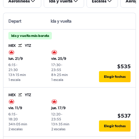
Aerolíneas
Ida y vuelta
Escalas
Aerop
Depart
Ida y vuelta
Ida y vuelta más barata
MEX
YTZ
lun. 21/9
vie. 25/9
6:15
-
17:30
-
$535
21:30
23:55
13 h 15 min
8 h 25 min
Elegir fechas
1 escala
1 escala
MEX
YTZ
vie. 11/9
jue. 17/9
6:15
-
12:20
-
$537
18:20
23:55
34 h 05 min
13 h 35 min
Elegir fechas
2 escalas
2 escalas