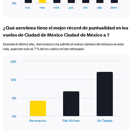
1
0%
X
End
lun.
mar.
mié.
jue.
vie.
sáb.
dom.
of
axis
interactive
displaying
chart
categories.
¿Qué aerolínea tiene el mejor récord de puntualidad en los
Range:
vuelos de Ciudad de México Ciudad de México a ?
7
categories.
Durante el último año, Aeromexico ha sufrido el menor número de retrasos en esta
The
ruta, pues tan solo el 7 % de los vuelos se han retrasado.
chart
has
24%
1
Bar
Chart
Y
graphic.
chart
axis
with
displaying
16%
3
values.
bars.
Range:
0
The
8%
to
chart
24.
has
1
0%
X
End
Aeromexico
Flair Airlines
Air Canada
of
axis
interactive
displaying
chart