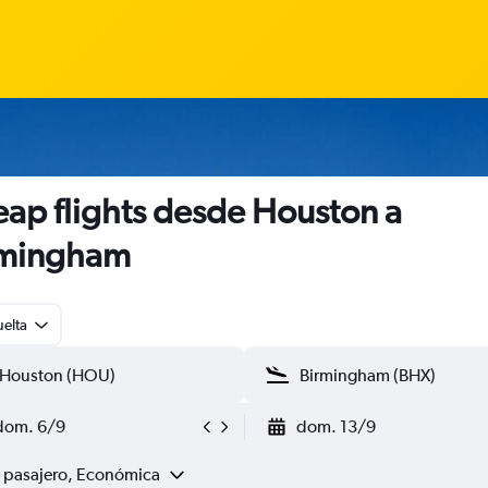
ap flights desde Houston a
rmingham
uelta
dom. 6/9
dom. 13/9
1 pasajero, Económica