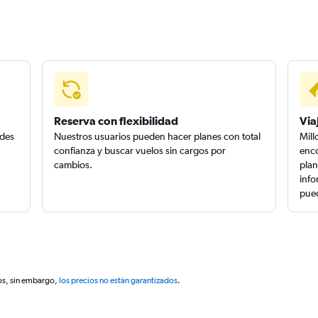
Reserva con flexibilidad
Via
edes
Nuestros usuarios pueden hacer planes con total
Mill
confianza y buscar vuelos sin cargos por
enco
cambios.
plan
info
pued
os, sin embargo,
los precios no están garantizados
.