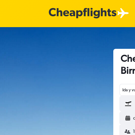
Che
Bi
Ida y v