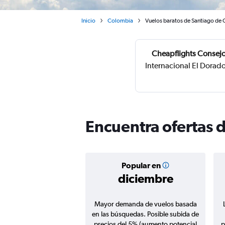
Inicio
Colombia
Vuelos baratos de Santiago de C
Cheapflights Consejo
Internacional El Dorado
Encuentra ofertas 
Popular en
diciembre
Mayor demanda de vuelos basada
en las búsquedas. Posible subida de
precios del 5% (aumento potencial
p