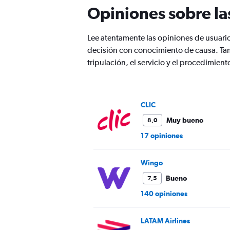
son
Opiniones sobre la
de
salida.
Range:
Lee atentamente las opiniones de usuari
7
categories.
decisión con conocimiento de causa. Ta
The
tripulación, el servicio y el procedimie
chart
has
1
Y
CLIC
axis
displaying
Muy bueno
8,0
values.
17 opiniones
Range:
0
to
Wingo
360.
Bueno
7,5
140 opiniones
LATAM Airlines