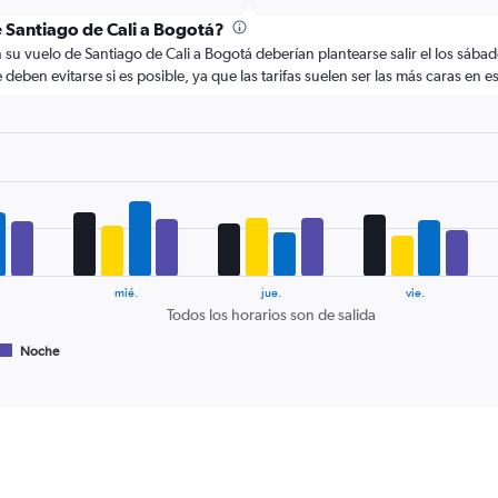
Range:
e Santiago de Cali a Bogotá?
6
 vuelo de Santiago de Cali a Bogotá deberían plantearse salir el los sábado
categories.
deben evitarse si es posible, ya que las tarifas suelen ser las más caras en
The
chart
has
2
Y
axes
displaying
Avg.
Price
and
Number
mié.
jue.
vie.
of
Todos los horarios son de salida
flights.
Noche