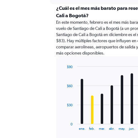
displaying
chart
categories.
¿Cuál es el mes más barato para res
Range:
Cali a Bogotá?
91
En este momento, febrero es el mes más bara
categories.
vuelo de Santiago de Cali a Bogotá (a un pr
The
Santiago de Cali a Bogotá en diciembre es 
chart
$83). Hay múltiples factores que influyen en 
has
comparar aerolíneas, aeropuertos de salida y 
1
más opciones disponibles.
Y
axis
displaying
$90
values.
Bar
Chart
Range:
graphic.
chart
with
0
$60
12
to
bars.
120.
The
$30
chart
has
1
0
X
End
ene.
feb.
mar.
abr.
may.
jun.
of
axis
interactive