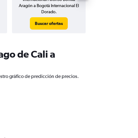
Aragón a Bogotá Internacional El
Internacional El 
Dorado.
Buscar ofertas
Buscar ofert
ago de Cali a
stro gráfico de predicción de precios.