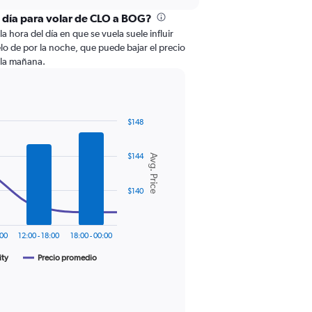
l día para volar de CLO a BOG?
la hora del día en que se vuela suele influir
o de por la noche, que puede bajar el precio
 la mañana.
$148
$144
Avg. Price
$140
:00
12:00 - 18:00
18:00 - 00:00
ity
Precio promedio