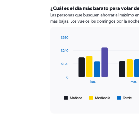
displaying
chart
categories.
¿Cuál es el día más barato para volar d
Range:
Las personas que busquen ahorrar al máximo en su
12
más bajas. Los vuelos los domingos por la noche 
categories.
The
chart
$360
has
Bar
Chart
graphic.
chart
1
$240
with
Y
4
axis
data
$120
displaying
series.
values.
0
Range:
The
lun.
mar.
0
chart
to
has
90.
1
Mañana
Mediodía
Tarde
End
of
X
interactive
axis
chart
displaying
Todos
los
horarios