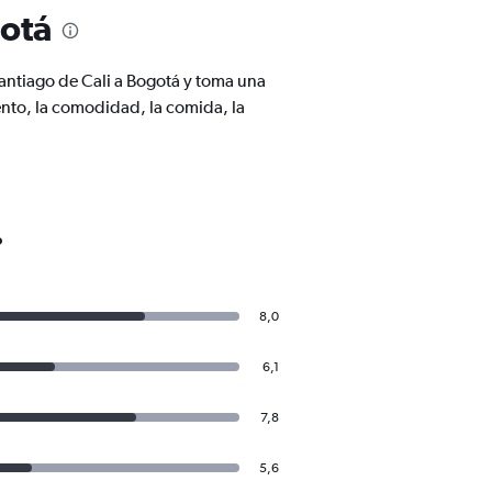
gotá
antiago de Cali a Bogotá y toma una
nto, la comodidad, la comida, la
o
8,0
6,1
7,8
5,6