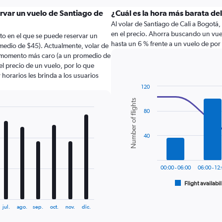
ervar un vuelo de Santiago de
¿Cuál es la hora más barata de
Al volar de Santiago de Cali a Bogotá, 
en el precio. Ahorra buscando un vuel
to en el que se puede reservar un
hasta un 6 % frente a un vuelo de por
omedio de $45). Actualmente, volar de
el momento más caro (a un promedio de
el precio de un vuelo, por lo que
horarios les brinda a los usuarios
120
Combination
Chart
Number of flights
graphic.
chart
80
with
2
data
series.
40
The
chart
00:00 - 06:00
06:00 - 12
has
1
Flight availabil
End
of
X
interactive
axis
chart
jul.
ago.
sep.
oct.
nov.
dic.
displaying
categories.