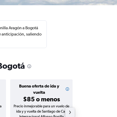
onilla Aragón a Bogotá
e anticipación, saliendo
 Bogotá
Buena oferta de ida y
Buena oferta de
$51 o me
vuelta
$85 o menos
a
Precio inmejorable para un vuelo de
Precio inmejorable para
ida y y vuelta de Santiago de Cali
ida de Santiago de Cali 
Internacional Alfonso Bonilla
Alfonso Bonilla Aragó