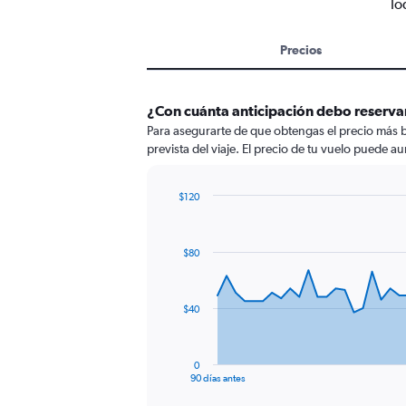
To
Precios
¿Con cuánta anticipación debo reservar
Para asegurarte de que obtengas el precio más b
prevista del viaje. El precio de tu vuelo puede au
$120
Chart
Chart
graphic.
with
91
$80
data
points.
The
$40
chart
has
1
0
X
End
90 días antes
of
axis
interactive