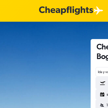
Che
Bo
Ida y v