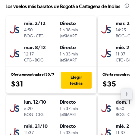
Los vuelos más baratos de Bogotá a Cartagena de Indias
mié. 2/12
Directo
mar. 20
4:50
1 h 38 min
14:25
BOG
-
CTG
JetSMART
BOG
-
CTG
mar. 8/12
Directo
mié. 21/
12:17
1 h 33 min
11:37
CTG
-
BOG
JetSMART
CTG
-
BOG
Oferta encontrada el 30/7
Oferta encontrada 
Elegir
$31
$35
fechas
lun. 12/10
Directo
dom. 18
5:20
1 h 37 min
9:50
BOG
-
CTG
JetSMART
BOG
-
CTG
mié. 21/10
Directo
mié. 21/
11:37
1 h 33 min
11:37