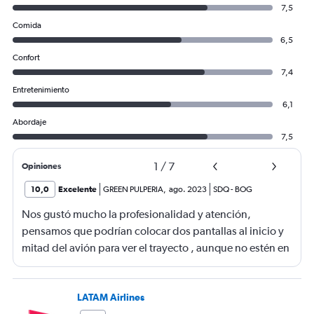
7,5
Comida
6,5
Confort
7,4
Entretenimiento
6,1
Abordaje
7,5
1
/
7
Opiniones
10,0
Excelente
GREEN PULPERIA
,
ago. 2023
SDQ
-
BOG
Nos gustó mucho la profesionalidad y atención,
pensamos que podrían colocar dos pantallas al inicio y
mitad del avión para ver el trayecto , aunque no estén en
cada asciento pero con esas dos pie so seria bueno.
LATAM Airlines