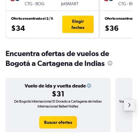
CTG
-
BOG
JetSMART
CTG
-
BOG
Oferta encontrada el 2/8
Oferta encontrada 
Elegir
$34
$36
fechas
Encuentra ofertas de vuelos de
Bogotá a Cartagena de Indias
Vuelo de ida y vuelta desde
$31
De Bogotá Internacional El Dorado a Cartagena de Indias
Vuelo de id
Internacional Rafael Núñez
Buscar ofertas