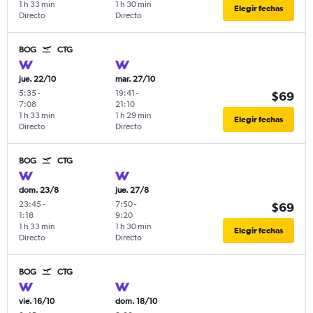
1 h 33 min
1 h 30 min
Elegir fechas
Directo
Directo
BOG
CTG
jue. 22/10
mar. 27/10
5:35
-
19:41
-
$69
7:08
21:10
1 h 33 min
1 h 29 min
Elegir fechas
Directo
Directo
BOG
CTG
dom. 23/8
jue. 27/8
23:45
-
7:50
-
$69
1:18
9:20
1 h 33 min
1 h 30 min
Elegir fechas
Directo
Directo
BOG
CTG
vie. 16/10
dom. 18/10