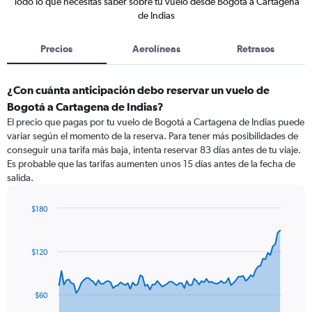
Todo lo que necesitas saber sobre tu vuelo desde Bogotá a Cartagena
de Indias
Precios
Aerolíneas
Retrasos
¿Con cuánta anticipación debo reservar un vuelo de
Bogotá a Cartagena de Indias?
El precio que pagas por tu vuelo de Bogotá a Cartagena de Indias puede
variar según el momento de la reserva. Para tener más posibilidades de
conseguir una tarifa más baja, intenta reservar 83 días antes de tu viaje.
Es probable que las tarifas aumenten unos 15 días antes de la fecha de
salida.
$180
Chart
Chart
graphic.
with
91
$120
data
points.
The
$60
chart