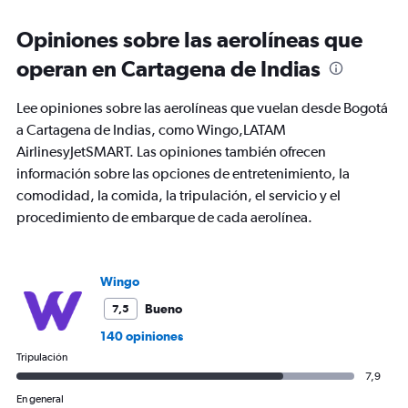
to
180.
Opiniones sobre las aerolíneas que
operan en Cartagena de Indias
Lee opiniones sobre las aerolíneas que vuelan desde Bogotá
a Cartagena de Indias, como Wingo,LATAM
AirlinesyJetSMART. Las opiniones también ofrecen
información sobre las opciones de entretenimiento, la
comodidad, la comida, la tripulación, el servicio y el
procedimiento de embarque de cada aerolínea.
Wingo
Bueno
7,5
140 opiniones
Tripulación
7,9
En general