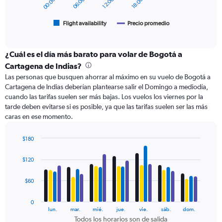
chart
has
1
Flight availability
Precio promedio
End
of
X
interactive
axis
chart
displaying
¿Cuál es el día más barato para volar de Bogotá a
categories.
Cartagena de Indias?
Range:
Las personas que busquen ahorrar al máximo en su vuelo de Bogotá a
6
Cartagena de Indias deberían plantearse salir el Domingo a mediodía,
categories.
cuando las tarifas suelen ser más bajas. Los vuelos los viernes por la
The
tarde deben evitarse si es posible, ya que las tarifas suelen ser las más
chart
caras en ese momento.
has
2
Y
$180
axes
Bar
Chart
displaying
graphic.
chart
$120
with
Avg.
4
Price
data
$60
and
series.
Number
of
0
The
lun.
mar.
mié.
jue.
vie.
sáb.
dom.
flights.
chart
Todos los horarios son de salida