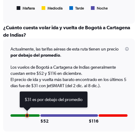
has
1
Mañana
Mediodía
Tarde
Noche
End
of
X
interactive
axis
chart
displaying
¿Cuánto cuesta volar ida y vuelta de Bogotá a Cartagena
Todos
de Indias?
los
horarios
Actualmente, las tarifas aéreas de esta ruta tienen un precio
son
de
por debajo del promedio
.
salida.
Range:
Los vuelos de Bogotá a Cartagena de Indias generalmente
7
cuestan entre $52 y $116 en diciembre.
categories.
El precio de ida y vuelta más barato encontrado en los últimos 5
The
días fue de $31 con JetSMART (del 2 dic. al 8 dic.).
chart
has
$31 es por debajo del promedio
1
Y
axis
displaying
$52
$116
values.
Range:
0