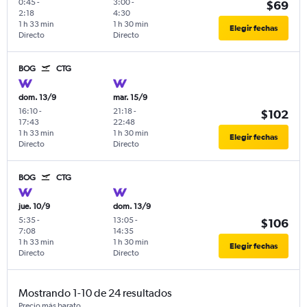
0:45
-
3:00
-
$69
2:18
4:30
1 h 33 min
1 h 30 min
Elegir fechas
Directo
Directo
BOG
CTG
dom. 13/9
mar. 15/9
16:10
-
21:18
-
$102
17:43
22:48
1 h 33 min
1 h 30 min
Elegir fechas
Directo
Directo
BOG
CTG
jue. 10/9
dom. 13/9
5:35
-
13:05
-
$106
7:08
14:35
1 h 33 min
1 h 30 min
Elegir fechas
Directo
Directo
Mostrando 1-10 de 24 resultados
Precio más barato