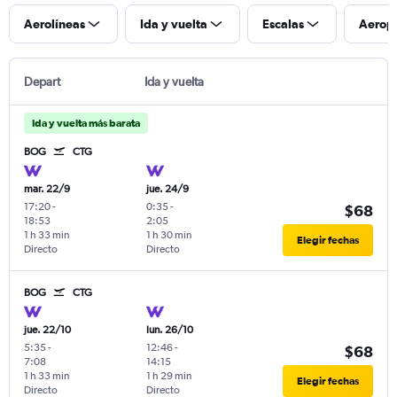
Aerolíneas
Ida y vuelta
Escalas
Aerop
Depart
Ida y vuelta
Ida y vuelta más barata
BOG
CTG
mar. 22/9
jue. 24/9
17:20
-
0:35
-
$68
18:53
2:05
1 h 33 min
1 h 30 min
Elegir fechas
Directo
Directo
BOG
CTG
jue. 22/10
lun. 26/10
5:35
-
12:46
-
$68
7:08
14:15
1 h 33 min
1 h 29 min
Elegir fechas
Directo
Directo