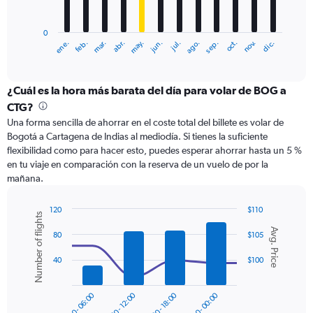
chart
has
0
1
ene.
feb.
mar.
abr.
may.
jun.
jul.
ago.
sep.
oct.
nov.
dic.
X
End
of
axis
interactive
displaying
chart
categories.
¿Cuál es la hora más barata del día para volar de BOG a
Range:
CTG?
12
Una forma sencilla de ahorrar en el coste total del billete es volar de
categories.
Bogotá a Cartagena de Indias al mediodía. Si tienes la suficiente
The
flexibilidad como para hacer esto, puedes esperar ahorrar hasta un 5 %
chart
en tu viaje en comparación con la reserva de un vuelo de por la
has
mañana.
1
Y
axis
120
$110
Number of flights
displaying
Combination
Chart
Avg. Price
graphic.
chart
values.
80
$105
with
Range:
2
0
40
$100
data
to
series.
150.
00:00 - 06:00
06:00 - 12:00
12:00 - 18:00
18:00 - 00:00
The