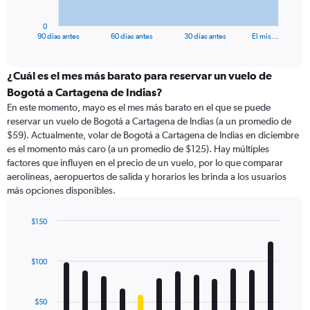
has
1
0
X
End
90 días antes
60 días antes
30 días antes
El mis…
of
axis
interactive
displaying
chart
categories.
¿Cuál es el mes más barato para reservar un vuelo de
Range:
Bogotá a Cartagena de Indias?
91
En este momento, mayo es el mes más barato en el que se puede
categories.
reservar un vuelo de Bogotá a Cartagena de Indias (a un promedio de
The
$59). Actualmente, volar de Bogotá a Cartagena de Indias en diciembre
chart
es el momento más caro (a un promedio de $125). Hay múltiples
has
factores que influyen en el precio de un vuelo, por lo que comparar
1
aerolíneas, aeropuertos de salida y horarios les brinda a los usuarios
Y
más opciones disponibles.
axis
displaying
values.
$150
Range:
Bar
Chart
0
graphic.
chart
with
to
$100
12
180.
bars.
$50
The