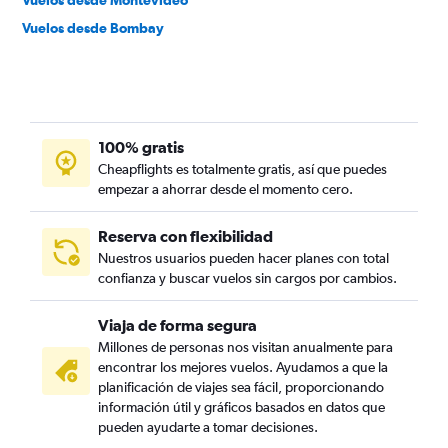
Vuelos desde Bombay
100% gratis
Cheapflights es totalmente gratis, así que puedes
empezar a ahorrar desde el momento cero.
Reserva con flexibilidad
Nuestros usuarios pueden hacer planes con total
confianza y buscar vuelos sin cargos por cambios.
Viaja de forma segura
Millones de personas nos visitan anualmente para
encontrar los mejores vuelos. Ayudamos a que la
planificación de viajes sea fácil, proporcionando
información útil y gráficos basados en datos que
pueden ayudarte a tomar decisiones.