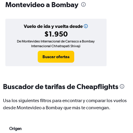
Montevideo a Bombay
Vuelo de ida y vuelta desde
$1.950
De Montevideo Internacional de Carrasco a Bombay
Internacional Chhatrapati Shivaji
Buscar ofertas
Buscador de tarifas de Cheapflights
Usa los siguientes filtros para encontrar y comparar los vuelos
desde Montevideo a Bombay que más te convengan.
Origen