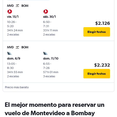
MVD
BOM
vie. 15/1
sáb. 30/1
10:26
-
6:50
-
$2.126
5:20
7:31
34 h 24 min
33 h 11 min
Elegir fechas
2 escalas
2 escalas
MVD
BOM
dom. 6/9
dom. 11/10
13:05
-
6:55
-
$2.232
8:30
7:26
34 h 55 min
57 h 01 min
Elegir fechas
2 escalas
3 escalas
Precio más barato
El mejor momento para reservar un
vuelo de Montevideo a Bombay