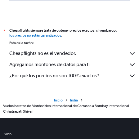
Cheapflights siempre trata de obtener precios exactos, sin embargo,
*
los precios no están garantizados
.
Esta es la razón:
Cheapflights no es el vendedor.
Agregamos montones de datos para ti
¿Por qué los precios no son 100% exactos?
Inicio
India
Vuelos baratos de Montevideo Internacional de Carrasco a Bombay Internacional
Chhatrapati Shivaji
Web