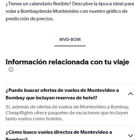
¿Tienes un calendario flexible? Descubre la época ideal para
volar a Bombaydesde Montevideo con nuestro gráfico de
predicción de precios.
MVD-BOM
Información relacionada con tu viaje
¿Puedo buscar ofertas de vuelos de Montevideo a
Bombay que incluyan reservas de hotel?
Sí, además de ofertas de vuelos de Montevideo a Bombay,
Cheapflights ofrece paquetes de vacaciones que incluyen
tanto vuelos como hoteles.
¿Cómo busco vuelos directos de Montevideo a
Bombay?