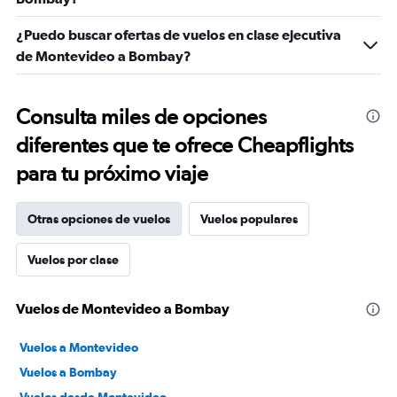
¿Puedo buscar ofertas de vuelos en clase ejecutiva
de Montevideo a Bombay?
Consulta miles de opciones
diferentes que te ofrece Cheapflights
para tu próximo viaje
Otras opciones de vuelos
Vuelos populares
Vuelos por clase
Vuelos de Montevideo a Bombay
Vuelos a Montevideo
Vuelos a Bombay
Vuelos desde Montevideo