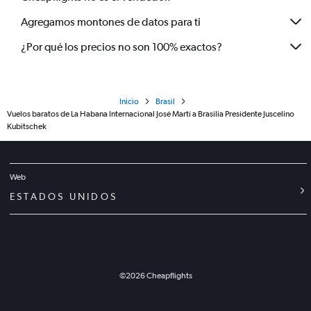
Agregamos montones de datos para ti
¿Por qué los precios no son 100% exactos?
Inicio
Brasil
Vuelos baratos de La Habana Internacional José Martí a Brasilia Presidente Juscelino
Kubitschek
Web
ESTADOS UNIDOS
©
2026
Cheapflights