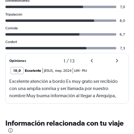
Entretenimiento
7,0
Tripulación
8,0
Comida
6,7
Confort
7,3
1
/
13
Opiniones
10,0
Excelente
JESUS
,
may. 2024
LIM
-
PIU
Excelente atención a bordo Es muy grato ser recibido
con una amplia sonrisa y ser llamada por nuestro
nombre Muy buena información al llegar a Arequipa,
había personal de LATAM que indicaba la cinta del
equipaje, gratamente sorprendido Asiento muy
cómodo, snacks a la altura Vuelo muy tranquilo y lo
Información relacionada con tu viaje
mejor en horario