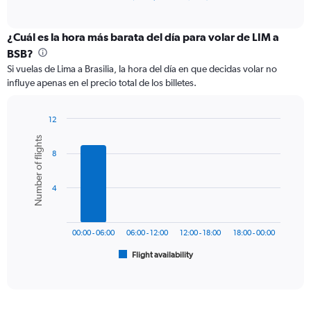
of
axis
interactive
displaying
chart
categories.
¿Cuál es la hora más barata del día para volar de LIM a
Range:
BSB?
12
Si vuelas de Lima a Brasilia, la hora del día en que decidas volar no
categories.
influye apenas en el precio total de los billetes.
The
chart
has
12
1
Bar
Chart
Number of flights
Y
graphic.
chart
axis
8
with
6
displaying
bars.
values.
4
Range:
The
0
chart
to
has
900.
00:00 - 06:00
06:00 - 12:00
12:00 - 18:00
18:00 - 00:00
1
Flight availability
X
End
of
axis
interactive
displaying
chart
categories.
Range: