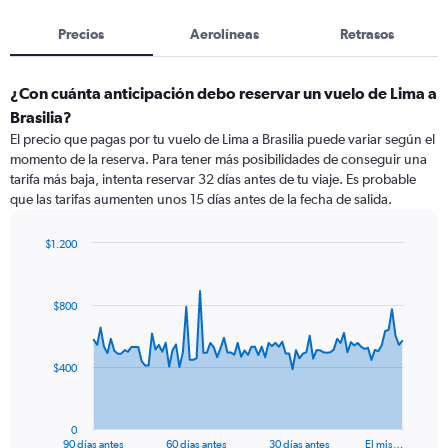
Precios
Aerolíneas
Retrasos
¿Con cuánta anticipación debo reservar un vuelo de Lima a
Brasilia?
El precio que pagas por tu vuelo de Lima a Brasilia puede variar según el
momento de la reserva. Para tener más posibilidades de conseguir una
tarifa más baja, intenta reservar 32 días antes de tu viaje. Es probable
que las tarifas aumenten unos 15 días antes de la fecha de salida.
$1.200
Chart
Chart
graphic.
with
91
$800
data
points.
The
$400
chart
has
1
0
X
End
90 días antes
60 días antes
30 días antes
El mis…