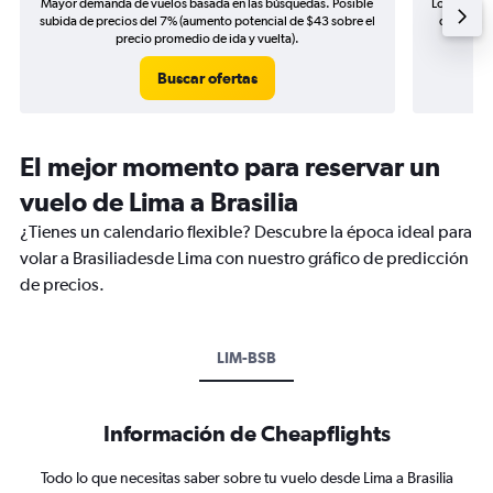
Mayor demanda de vuelos basada en las búsquedas. Posible
Los precio
subida de precios del 7% (aumento potencial de $43 sobre el
de precio
precio promedio de ida y vuelta).
Buscar ofertas
El mejor momento para reservar un
vuelo de Lima a Brasilia
¿Tienes un calendario flexible? Descubre la época ideal para
volar a Brasiliadesde Lima con nuestro gráfico de predicción
de precios.
LIM-BSB
Información de Cheapflights
Todo lo que necesitas saber sobre tu vuelo desde Lima a Brasilia