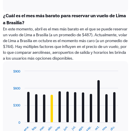
of
axis
interactive
displaying
chart
categories.
¿Cuál es el mes más barato para reservar un vuelo de Lima
Range:
a Brasilia?
91
En este momento, abril es el mes más barato en el que se puede reservar
categories.
un vuelo de Lima a Brasilia (a un promedio de $487). Actualmente, volar
The
de Lima a Brasilia en octubre es el momento más caro (a un promedio de
chart
$744). Hay múltiples factores que influyen en el precio de un vuelo, por
has
lo que comparar aerolíneas, aeropuertos de salida y horarios les brinda
1
a los usuarios más opciones disponibles.
Y
axis
displaying
$900
values.
Bar
Chart
Range:
graphic.
chart
with
0
$600
12
to
bars.
1200.
$300
The
chart
has
0
1
ene.
abr.
jul.
oct.
mar.
jun.
sep.
dic.
feb.
may.
ago.
nov.
X
End