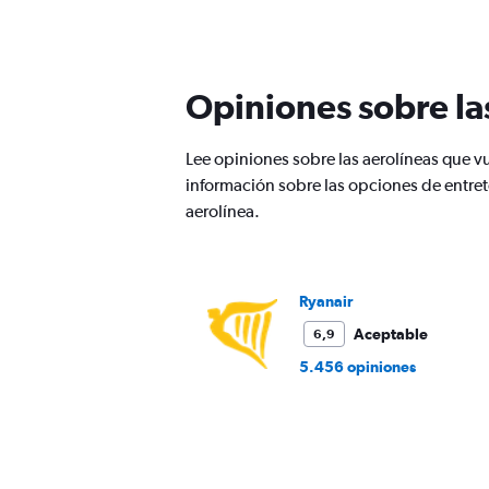
categories.
Range:
12
categories.
The
Opiniones sobre la
chart
has
1
Lee opiniones sobre las aerolíneas que v
Y
información sobre las opciones de entret
axis
displaying
aerolínea.
values.
Range:
0
to
Ryanair
240.
Aceptable
6,9
5.456 opiniones