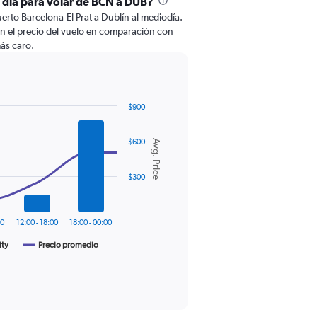
l día para volar de BCN a DUB?
rto Barcelona-El Prat a Dublín al mediodía.
en el precio del vuelo en comparación con
más caro.
$900
$600
Avg. Price
$300
00
12:00 - 18:00
18:00 - 00:00
ity
Precio promedio