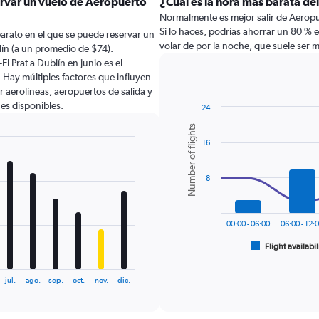
ervar un vuelo de Aeropuerto
¿Cuál es la hora más barata de
Normalmente es mejor salir de Aeropue
Si lo haces, podrías ahorrar un 80 % 
arato en el que se puede reservar un
volar de por la noche, que suele ser 
lín (a un promedio de $74).
l Prat a Dublín en junio es el
Hay múltiples factores que influyen
r aerolíneas, aeropuertos de salida y
nes disponibles.
24
Combination
Chart
Number of flights
graphic.
chart
16
with
2
data
series.
8
The
chart
00:00 - 06:00
06:00 - 12:
has
1
Flight availabil
End
of
X
interactive
axis
chart
jul.
ago.
sep.
oct.
nov.
dic.
displaying
categories.
Range: