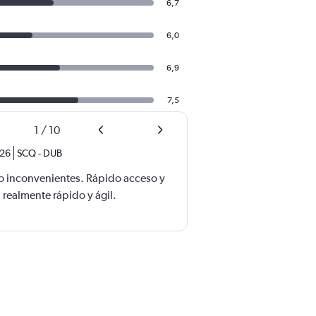
6,7
6,0
6,9
7,5
1
/
10
026
SCQ
-
DUB
 no inconvenientes. Rápido acceso y
 realmente rápido y ágil.