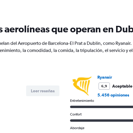
6
categories.
The
chart
s aerolíneas que operan en Dub
has
2
Y
uelan del Aeropuerto de Barcelona-El Prat a Dublín, como Ryanair.
axes
displaying
enimiento, la comodidad, la comida, la tripulación, el servicio 
Avg.
Price
and
Number
of
Ryanair
flights.
Aceptable
6,9
Leer reseñas
5.456 opiniones
Entretenimiento
Confort
Abordaje