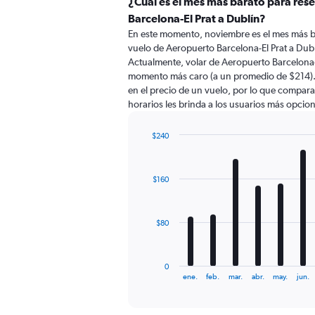
categories.
¿Cuál es el mes más barato para res
Range:
Barcelona-El Prat a Dublín?
91
En este momento, noviembre es el mes más b
categories.
vuelo de Aeropuerto Barcelona-El Prat a Dub
The
Actualmente, volar de Aeropuerto Barcelona-E
chart
momento más caro (a un promedio de $214). 
has
en el precio de un vuelo, por lo que compara
1
horarios les brinda a los usuarios más opcio
Y
axis
displaying
$240
values.
Bar
Chart
Range:
graphic.
chart
with
0
$160
12
to
bars.
360.
The
$80
chart
has
1
0
X
End
ene.
feb.
mar.
abr.
may.
jun.
of
axis
interactive
displaying
chart