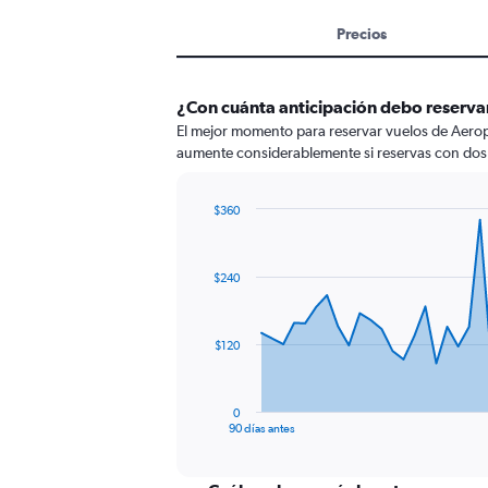
Precios
¿Con cuánta anticipación debo reservar
El mejor momento para reservar vuelos de Aeropue
aumente considerablemente si reservas con dos
$360
Chart
Chart
graphic.
with
91
$240
data
points.
The
$120
chart
has
1
0
X
End
90 días antes
of
axis
interactive
displaying
chart