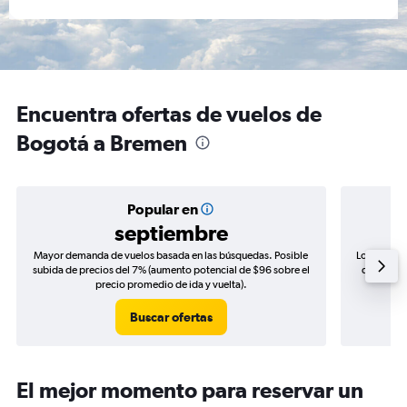
Encuentra ofertas de vuelos de
Bogotá a Bremen
Popular en
septiembre
Mayor demanda de vuelos basada en las búsquedas. Posible
Los precio
subida de precios del 7% (aumento potencial de $96 sobre el
de precios
precio promedio de ida y vuelta).
Buscar ofertas
El mejor momento para reservar un