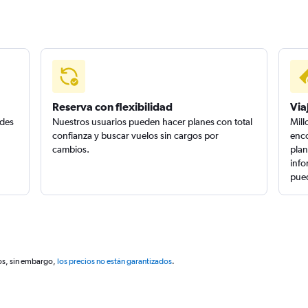
Reserva con flexibilidad
Via
edes
Nuestros usuarios pueden hacer planes con total
Mill
confianza y buscar vuelos sin cargos por
enco
cambios.
plan
info
pued
os, sin embargo,
los precios no están garantizados
.