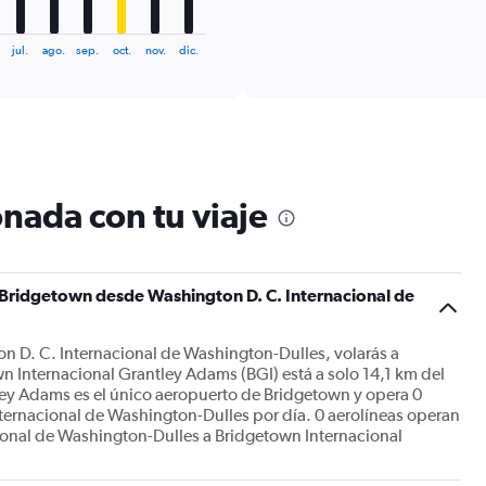
interactive
displaying
chart
categories.
jul.
ago.
sep.
oct.
nov.
dic.
Range:
6
categories.
The
chart
has
1
nada con tu viaje
Y
axis
displaying
Number
of
 Bridgetown desde Washington D. C. Internacional de
flights.
Range:
0
n D. C. Internacional de Washington-Dulles, volarás a
to
 Internacional Grantley Adams (BGI) está a solo 14,1 km del
1.2.
ley Adams es el único aeropuerto de Bridgetown y opera 0
ternacional de Washington-Dulles por día. 0 aerolíneas operan
ional de Washington-Dulles a Bridgetown Internacional