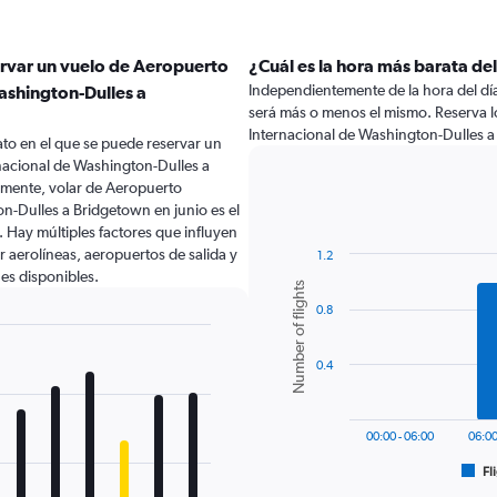
ervar un vuelo de Aeropuerto
¿Cuál es la hora más barata del
Independientemente de la hora del día a
ashington-Dulles a
será más o menos el mismo. Reserva 
Internacional de Washington-Dulles 
to en el que se puede reservar un
nacional de Washington-Dulles a
mente, volar de Aeropuerto
n-Dulles a Bridgetown en junio es el
Hay múltiples factores que influyen
r aerolíneas, aeropuertos de salida y
1.2
nes disponibles.
Bar
Chart
Number of flights
graphic.
chart
0.8
with
6
bars.
0.4
The
chart
has
00:00 - 06:00
06:00
1
Fl
X
End
of
axis