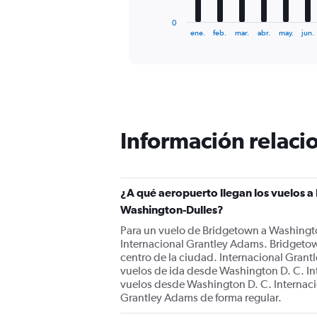
has
1
0
X
End
ene.
feb.
mar.
abr.
may.
jun.
of
axis
interactive
displaying
chart
categories.
Range:
12
categories.
The
Información relacio
chart
has
1
Y
¿A qué aeropuerto llegan los vuelos a
axis
displaying
Washington-Dulles?
values.
Para un vuelo de Bridgetown a Washingto
Range:
Internacional Grantley Adams. Bridgetown
0
centro de la ciudad. Internacional Grant
to
vuelos de ida desde Washington D. C. In
1200.
vuelos desde Washington D. C. Internac
Grantley Adams de forma regular.