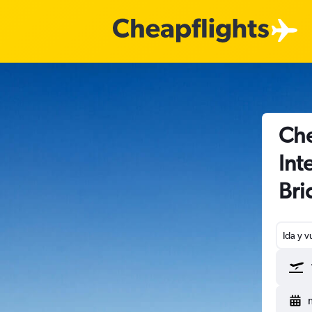
Che
Int
Br
Ida y v