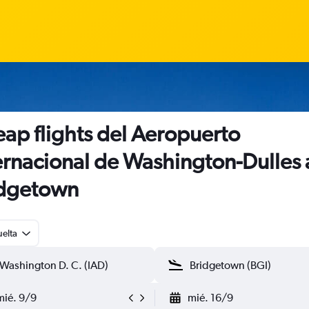
ap flights del Aeropuerto
ernacional de Washington-Dulles 
idgetown
uelta
mié. 9/9
mié. 16/9