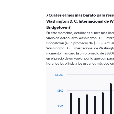
¿Cuál es el mes más barato para res
Washington D. C. Internacional de W
Bridgetown?
En este momento, octubre es el mes más bara
vuelo de Aeropuerto Washington D. C. Inter
Bridgetown (a un promedio de $533). Actual
Washington D. C. Internacional de Washingto
momento más caro (a un promedio de $990). 
en el precio de un vuelo, por lo que compara
horarios les brinda a los usuarios más opcio
$1.200
Bar
Chart
graphic.
chart
with
$800
12
bars.
The
$400
chart