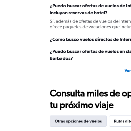
Y
¿Puedo buscar ofertas de vuelos de I
axis
displaying
incluyan reservas de hotel?
values.
Sí, además de ofertas de vuelos de Inte
Range:
ofrece paquetes de vacaciones que inclu
0
to
1200.
¿Cómo busco vuelos directos de Inter
¿Puedo buscar ofertas de vuelos en cl
Barbados?
Ver
Consulta miles de op
tu próximo viaje
Otras opciones de vuelos
Rutas alt