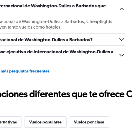
of
nternacional de Washington-Dulles a Barbados que
flights.
Range:
0
rnacional de Washington-Dulles a Barbados, Cheapflights
to
yen tanto vuelos como hoteles.
1.2.
nacional de Washington-Dulles a Barbados?
ase ejecutiva de Internacional de Washington-Dulles a
 más preguntas frecuentes
ciones diferentes que te ofrece 
ernativas
Vuelos populares
Vuelos por clase