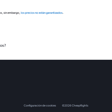
os, sin embargo,
los precios no están garantizados
.
tos?
Configuración de cookies
©
2026
Cheapflights