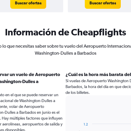
Buscar ofertas
Buscar ofertas
Información de Cheapflights
 lo que necesitas saber sobre tu vuelo del Aeropuerto Internacion
Washington-Dulles a Barbados
ervar un vuelo de Aeropuerto
¿Cuál es la hora más barata del
Si vuelas de Aeropuerto Washington D
ashington-Dulles a
Barbados, la hora del día en que decid
de los billetes.
to en el que se puede reservar un
nacional de Washington-Dulles a
nte, volar de Aeropuerto
n-Dulles a Barbados en junio es el
Hay múltiples factores que influyen
r aerolíneas, aeropuertos de salida y
1.2
nes disponibles.
Bar
Chart