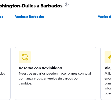
ashington-Dulles a Barbados
es
Vuelos a Barbados
Vuelos 
Reserva con flexibilidad
Via
edes
Nuestros usuarios pueden hacer planes con total
Mill
confianza y buscar vuelos sin cargos por
enco
cambios.
plan
info
pued