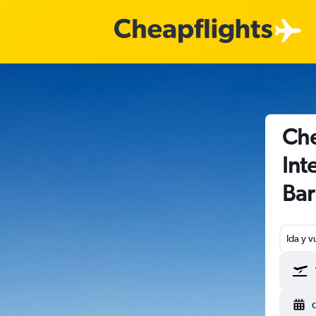
Che
Int
Ba
Ida y v