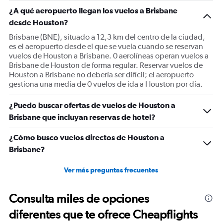
1
¿A qué aeropuerto llegan los vuelos a Brisbane
Y
desde Houston?
axis
displaying
Brisbane (BNE), situado a 12,3 km del centro de la ciudad,
values.
es el aeropuerto desde el que se vuela cuando se reservan
Range:
vuelos de Houston a Brisbane. 0 aerolíneas operan vuelos a
0
Brisbane de Houston de forma regular. Reservar vuelos de
to
Houston a Brisbane no debería ser difícil; el aeropuerto
2400.
gestiona una media de 0 vuelos de ida a Houston por día.
¿Puedo buscar ofertas de vuelos de Houston a
Brisbane que incluyan reservas de hotel?
¿Cómo busco vuelos directos de Houston a
Brisbane?
Ver más preguntas frecuentes
Consulta miles de opciones
diferentes que te ofrece Cheapflights