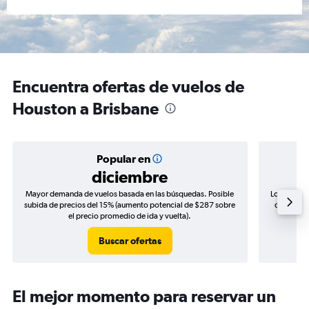
Encuentra ofertas de vuelos de
Houston a Brisbane
Popular en
diciembre
Mayor demanda de vuelos basada en las búsquedas. Posible
Los precio
subida de precios del 15% (aumento potencial de $287 sobre
de precios
el precio promedio de ida y vuelta).
Buscar ofertas
El mejor momento para reservar un