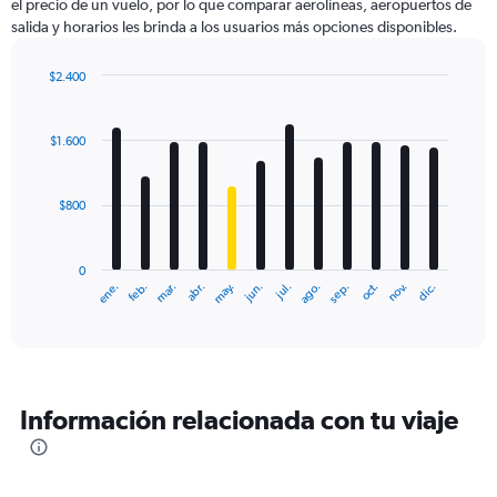
el precio de un vuelo, por lo que comparar aerolíneas, aeropuertos de
salida y horarios les brinda a los usuarios más opciones disponibles.
$2.400
Bar
Chart
graphic.
chart
with
$1.600
12
bars.
$800
The
chart
has
0
1
ene.
feb.
mar.
abr.
may.
jun.
jul.
ago.
sep.
oct.
nov.
dic.
X
End
of
axis
interactive
displaying
chart
categories.
Range:
12
Información relacionada con tu viaje
categories.
The
chart
has