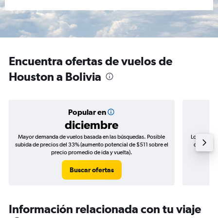
Encuentra ofertas de vuelos de
Houston a Bolivia
Popular en
diciembre
Mayor demanda de vuelos basada en las búsquedas. Posible
Los precio
subida de precios del 33% (aumento potencial de $511 sobre el
de precios
precio promedio de ida y vuelta).
Buscar ofertas
Información relacionada con tu viaje