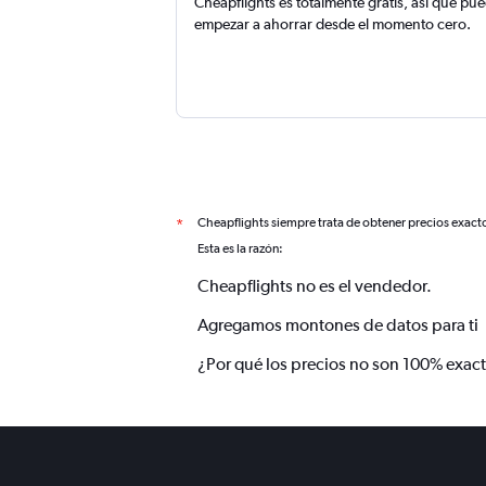
Cheapflights es totalmente gratis, así que pu
empezar a ahorrar desde el momento cero.
Cheapflights siempre trata de obtener precios exact
*
Esta es la razón:
Cheapflights no es el vendedor.
Agregamos montones de datos para ti
¿Por qué los precios no son 100% exac