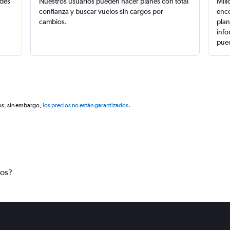
edes
Nuestros usuarios pueden hacer planes con total
Mill
confianza y buscar vuelos sin cargos por
enco
cambios.
plan
info
pued
os, sin embargo,
los precios no están garantizados
.
tos?