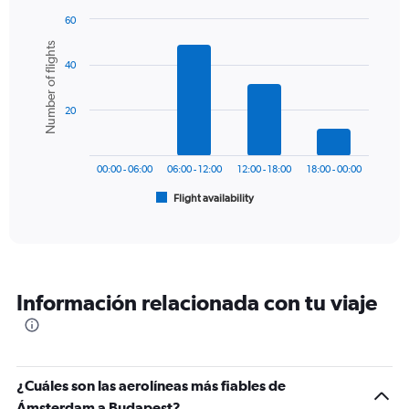
has
60
1
Bar
Chart
Number of flights
Y
graphic.
chart
axis
40
with
6
displaying
bars.
values.
20
Range:
The
0
chart
to
has
450.
00:00 - 06:00
06:00 - 12:00
12:00 - 18:00
18:00 - 00:00
1
Flight availability
X
End
of
axis
interactive
displaying
chart
categories.
Range:
6
Información relacionada con tu viaje
categories.
The
chart
has
1
¿Cuáles son las aerolíneas más fiables de
Y
Ámsterdam a Budapest?