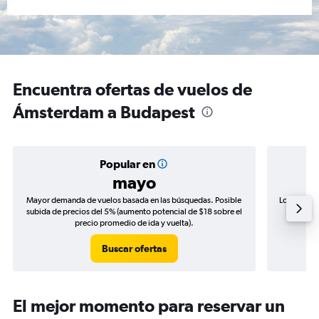
Encuentra ofertas de vuelos de
Ámsterdam a Budapest
Popular en
mayo
Mayor demanda de vuelos basada en las búsquedas. Posible
Los precio
subida de precios del 5% (aumento potencial de $18 sobre el
de precio
precio promedio de ida y vuelta).
Buscar ofertas
El mejor momento para reservar un