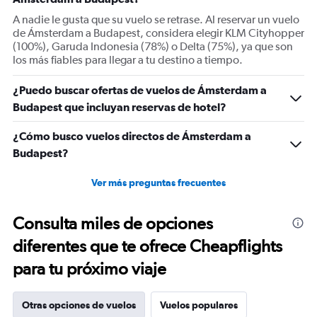
axis
displaying
A nadie le gusta que su vuelo se retrase. Al reservar un vuelo
Number
de Ámsterdam a Budapest, considera elegir KLM Cityhopper
of
(100%), Garuda Indonesia (78%) o Delta (75%), ya que son
flights.
los más fiables para llegar a tu destino a tiempo.
Range:
0
¿Puedo buscar ofertas de vuelos de Ámsterdam a
to
Budapest que incluyan reservas de hotel?
60.
¿Cómo busco vuelos directos de Ámsterdam a
Budapest?
Ver más preguntas frecuentes
Consulta miles de opciones
diferentes que te ofrece Cheapflights
para tu próximo viaje
Otras opciones de vuelos
Vuelos populares