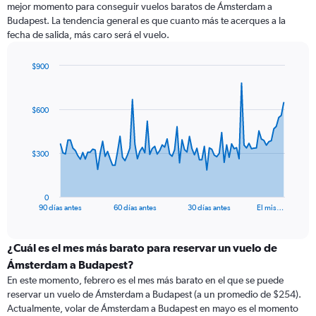
mejor momento para conseguir vuelos baratos de Ámsterdam a
Budapest. La tendencia general es que cuanto más te acerques a la
fecha de salida, más caro será el vuelo.
$900
Chart
Chart
graphic.
with
91
$600
data
points.
The
$300
chart
has
1
0
X
End
90 días antes
60 días antes
30 días antes
El mis…
of
axis
interactive
displaying
chart
categories.
¿Cuál es el mes más barato para reservar un vuelo de
Range:
Ámsterdam a Budapest?
91
En este momento, febrero es el mes más barato en el que se puede
categories.
reservar un vuelo de Ámsterdam a Budapest (a un promedio de $254).
The
Actualmente, volar de Ámsterdam a Budapest en mayo es el momento
chart