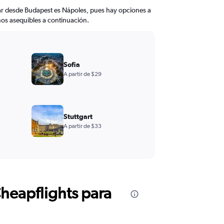
lar desde Budapest es Nápoles, pues hay opciones a
inos asequibles a continuación.
Sofia
A partir de $29
Stuttgart
A partir de $33
Cheapflights para