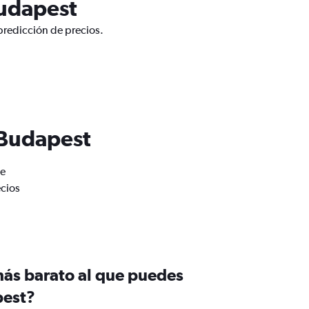
Budapest
predicción de precios.
 Budapest
de
ecios
más barato al que puedes
pest?