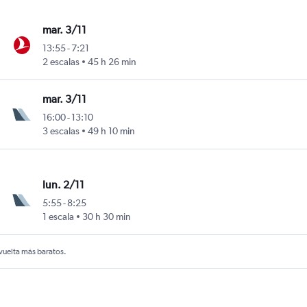
mar. 3/11
13:55
-
7:21
2 escalas
45 h 26 min
mar. 3/11
16:00
-
13:10
3 escalas
49 h 10 min
lun. 2/11
5:55
-
8:25
1 escala
30 h 30 min
 vuelta más baratos.