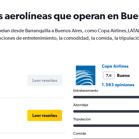
categories.
The
s aerolíneas que operan en Bue
chart
has
1
vuelan desde Barranquilla a Buenos Aires, como Copa Airlines,LATA
Y
ciones de entretenimiento, la comodidad, la comida, la tripulación
axis
displaying
values.
Range:
0
Copa Airlines
to
900.
Bueno
7,6
Leer reseñas
1.563 opiniones
Entretenimiento
Abordaje
Leer reseñas
Tripulación
Comida