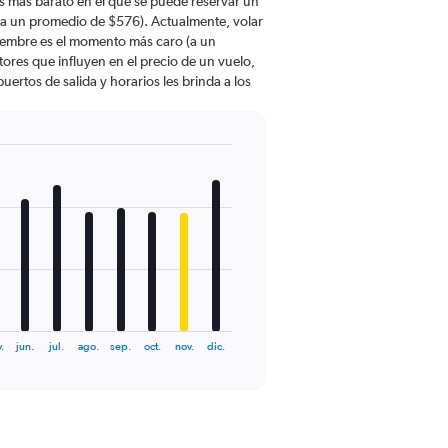
 más barato en el que se puede reservar un
 (a un promedio de $576). Actualmente, volar
ciembre es el momento más caro (a un
ores que influyen en el precio de un vuelo,
ertos de salida y horarios les brinda a los
.
jun.
jul.
ago.
sep.
oct.
nov.
dic.