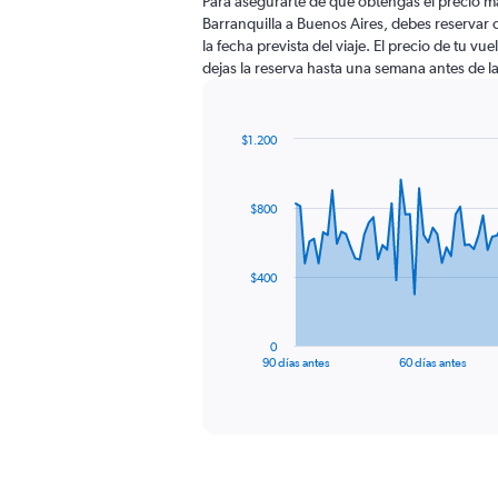
Para asegurarte de que obtengas el precio m
Barranquilla a Buenos Aires, debes reservar 
la fecha prevista del viaje. El precio de tu vu
dejas la reserva hasta una semana antes de la
$1.200
Chart
Chart
graphic.
with
91
$800
data
points.
The
$400
chart
has
1
0
X
End
90 días antes
60 días antes
of
axis
interactive
displaying
chart
categories.
Range:
91
categories.