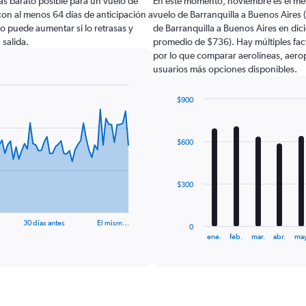
ás barato posible para un vuelo de
En este momento, noviembre es el mes
con al menos 64 días de anticipación a
vuelo de Barranquilla a Buenos Aires
elo puede aumentar si lo retrasas y
de Barranquilla a Buenos Aires en di
 salida.
promedio de $736). Hay múltiples fact
por lo que comparar aerolíneas, aeropu
usuarios más opciones disponibles.
$900
Bar
Chart
graphic.
chart
with
$600
12
bars.
The
$300
chart
has
1
30 días antes
El mism…
0
X
End
ene.
feb.
mar.
abr.
may
of
axis
interactive
displaying
chart
categories.
Range:
12