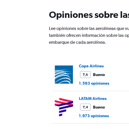
The
chart
Opiniones sobre la
has
1
Y
Lee opiniones sobre las aerolíneas que 
axis
también ofrecen información sobre las op
displaying
values.
embarque de cada aerolínea.
Range:
0
to
1200.
Copa Airlines
Bueno
7,6
1.563 opiniones
LATAM Airlines
Bueno
7,4
1.973 opiniones