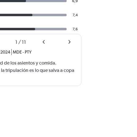
6,9
7,4
7,6
1
/
11
. 2024
MDE
-
PTY
d de los asientos y comida.
a tripulación es lo que salva a copa