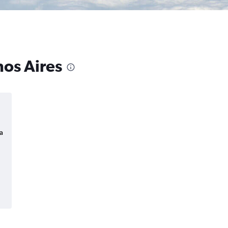
nos Aires
a