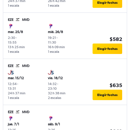
24 h 37 min
26 h 42 min
Elegir fechas
1 escala
1 escala
EZE
MVD
mar. 25/8
mié. 26/8
2:30
-
19:21
-
$582
15:55
11:30
13 h 25 min
16 h 09 min
Elegir fechas
1 escala
1 escala
EZE
MVD
mar. 15/12
vie. 18/12
12:54
-
14:32
-
$635
13:31
23:10
24 h 37 min
32 h 38 min
Elegir fechas
1 escala
2 escalas
EZE
MVD
jue. 7/1
sáb. 9/1
12:15
-
2:25
-