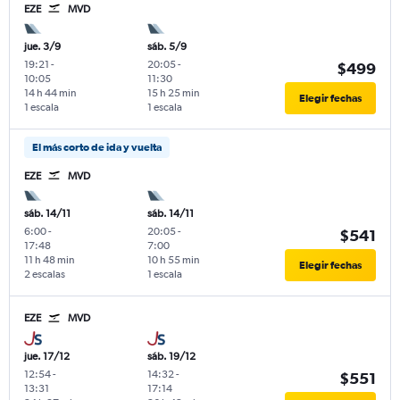
EZE
MVD
jue. 3/9
sáb. 5/9
19:21
-
20:05
-
$499
10:05
11:30
14 h 44 min
15 h 25 min
Elegir fechas
1 escala
1 escala
El más corto de ida y vuelta
EZE
MVD
sáb. 14/11
sáb. 14/11
6:00
-
20:05
-
$541
17:48
7:00
11 h 48 min
10 h 55 min
Elegir fechas
2 escalas
1 escala
EZE
MVD
jue. 17/12
sáb. 19/12
12:54
-
14:32
-
$551
13:31
17:14