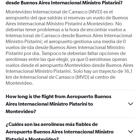
desde Buenos Aires Internacional Ministro Pistarini?
axis
displaying
Montevideo Internacional de Carrasco (MVD) es el
values.
aeropuerto del que saldrás si reservas un vuelo de Buenos
Range:
Aires Internacional Ministro Pistarini a Montevideo. No
0
deberías tener problemas a la hora de encontrar vuelos a
to
Internacional de Carrasco desde Buenos Aires Internacional
30.
Ministro Pistarini; el aeropuerto gestiona una media de 0
vuelos de ida desde Buenos Aires Internacional Ministro
Pistarini por día. Tampoco te deberían faltar opciones de
aerolíneas entre las que elegir, ya que 0 aerolíneas operan
vuelos desde el aeropuerto Montevideo desde Buenos Aires
Internacional Ministro Pistarini. Solo hay un trayecto de 16,1
km de Internacional de Carrasco (MVD) al centro de
Montevideo.
How long is the flight from Aeropuerto Buenos
Aires Internacional Ministro Pistarini to
Montevideo?
¿Cuáles son las aerolíneas más fiables de
Aeropuerto Buenos Aires Internacional Ministro
Pistarini a Montevideo?