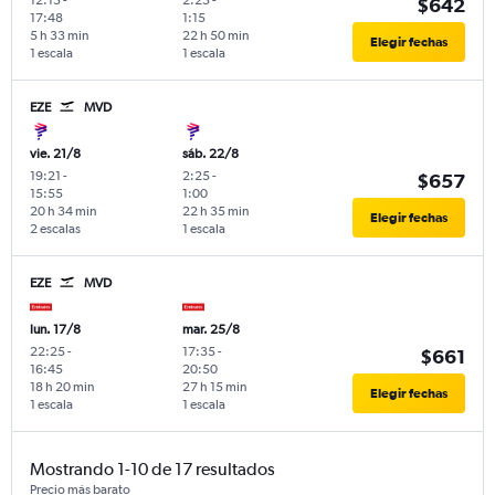
$642
17:48
1:15
5 h 33 min
22 h 50 min
Elegir fechas
1 escala
1 escala
EZE
MVD
vie. 21/8
sáb. 22/8
19:21
-
2:25
-
$657
15:55
1:00
20 h 34 min
22 h 35 min
Elegir fechas
2 escalas
1 escala
EZE
MVD
lun. 17/8
mar. 25/8
22:25
-
17:35
-
$661
16:45
20:50
18 h 20 min
27 h 15 min
Elegir fechas
1 escala
1 escala
Mostrando 1-10 de 17 resultados
Precio más barato