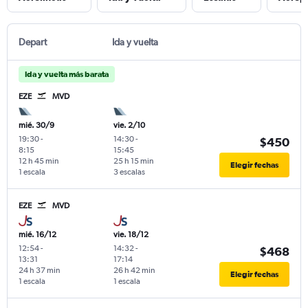
Depart
Ida y vuelta
Ida y vuelta más barata
EZE
MVD
mié. 30/9
vie. 2/10
19:30
-
14:30
-
$450
8:15
15:45
12 h 45 min
25 h 15 min
Elegir fechas
1 escala
3 escalas
EZE
MVD
mié. 16/12
vie. 18/12
12:54
-
14:32
-
$468
13:31
17:14
24 h 37 min
26 h 42 min
Elegir fechas
1 escala
1 escala