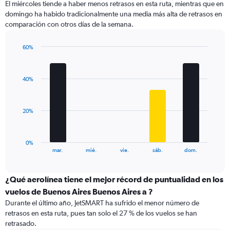
El miércoles tiende a haber menos retrasos en esta ruta, mientras que en
categories.
domingo ha habido tradicionalmente una media más alta de retrasos en
The
comparación con otros días de la semana.
chart
has
1
60%
Y
Bar
Chart
graphic.
chart
axis
with
displaying
40%
5
values.
bars.
Range:
0
The
20%
to
chart
45.
has
1
0%
X
End
mar.
mié.
vie.
sáb.
dom.
of
axis
interactive
displaying
chart
categories.
¿Qué aerolínea tiene el mejor récord de puntualidad en los
Range:
vuelos de Buenos Aires Buenos Aires a ?
5
Durante el último año, JetSMART ha sufrido el menor número de
categories.
retrasos en esta ruta, pues tan solo el 27 % de los vuelos se han
The
retrasado.
chart