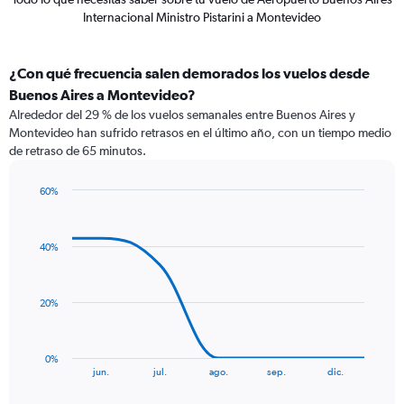
Internacional Ministro Pistarini a Montevideo
¿Con qué frecuencia salen demorados los vuelos desde
Buenos Aires a Montevideo?
Alrededor del 29 % de los vuelos semanales entre Buenos Aires y
Montevideo han sufrido retrasos en el último año, con un tiempo medio
de retraso de 65 minutos.
60%
Line
Chart
graphic.
chart
with
40%
7
data
points.
20%
The
chart
has
0%
1
End
jun.
jul.
ago.
sep.
dic.
of
X
interactive
axis
chart