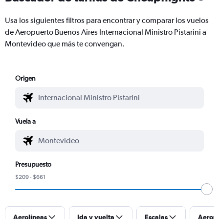
Usa los siguientes filtros para encontrar y comparar los vuelos
de Aeropuerto Buenos Aires Internacional Ministro Pistarini a
Montevideo que más te convengan.
Origen
Vuela a
Presupuesto
$209 - $661
Aerolíneas
Ida y vuelta
Escalas
Aerop