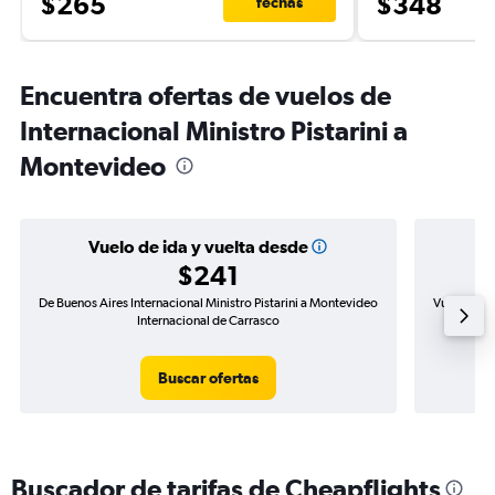
$265
$348
fechas
Encuentra ofertas de vuelos de
Internacional Ministro Pistarini a
Montevideo
Vuelo de ida y vuelta desde
$241
De Buenos Aires Internacional Ministro Pistarini a Montevideo
Vuelo de id
Internacional de Carrasco
Buscar ofertas
Buscador de tarifas de Cheapflights