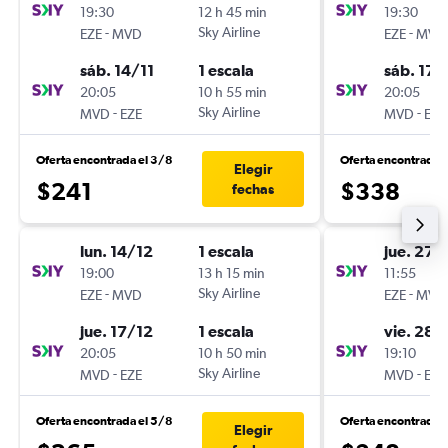
19:30
12 h 45 min
19:30
-
Sky Airline
-
EZE
MVD
EZE
MVD
sáb. 14/11
1 escala
sáb. 17/
20:05
10 h 55 min
20:05
-
Sky Airline
-
MVD
EZE
MVD
EZE
Oferta encontrada el 3/8
Oferta encontrada 
Elegir
$241
$338
fechas
lun. 14/12
1 escala
jue. 27/
19:00
13 h 15 min
11:55
-
Sky Airline
-
EZE
MVD
EZE
MVD
jue. 17/12
1 escala
vie. 28/
20:05
10 h 50 min
19:10
-
Sky Airline
-
MVD
EZE
MVD
EZE
Oferta encontrada el 5/8
Oferta encontrada 
Elegir