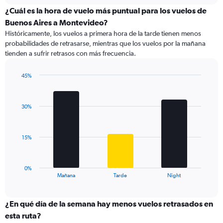
displaying
¿Cuál es la hora de vuelo más puntual para los vuelos de
categories.
Buenos Aires a Montevideo?
Range:
Históricamente, los vuelos a primera hora de la tarde tienen menos
7
probabilidades de retrasarse, mientras que los vuelos por la mañana
categories.
tienden a sufrir retrasos con más frecuencia.
The
chart
has
45%
1
Bar
Chart
Y
graphic.
chart
with
axis
30%
3
displaying
bars.
values.
Range:
The
15%
0
chart
to
has
60.
1
0%
X
End
Mañana
Tarde
Night
of
axis
interactive
displaying
chart
categories.
¿En qué día de la semana hay menos vuelos retrasados en
Range:
esta ruta?
3