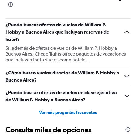
The
chart
has
1
¿Puedo buscar ofertas de vuelos de William P.
Y
Hobby a Buenos Aires que incluyan reservas de
axis
displaying
hotel?
values.
Sí, además de ofertas de vuelos de William P. Hobby a
Range:
Buenos Aires, Cheapflights ofrece paquetes de vacaciones
0
que incluyen tanto vuelos como hoteles.
to
2400.
¿Cómo busco vuelos directos de William P. Hobby a
Buenos Aires?
¿Puedo buscar ofertas de vuelos en clase ejecutiva
de William P. Hobby a Buenos Aires?
Ver más preguntas frecuentes
Consulta miles de opciones