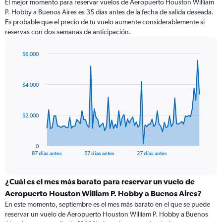
El mejor momento para reservar vuelos de Aeropuerto Houston William
P. Hobby a Buenos Aires es 35 días antes de la fecha de salida deseada.
Es probable que el precio de tu vuelo aumente considerablemente si
reservas con dos semanas de anticipación.
$6.000
Chart
Chart
graphic.
with
88
$4.000
data
points.
The
$2.000
chart
has
1
0
X
End
87 días antes
57 días antes
27 días antes
of
axis
interactive
displaying
chart
categories.
¿Cuál es el mes más barato para reservar un vuelo de
Range:
Aeropuerto Houston William P. Hobby a Buenos Aires?
88
En este momento, septiembre es el mes más barato en el que se puede
categories.
reservar un vuelo de Aeropuerto Houston William P. Hobby a Buenos
The