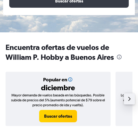
Buscar ofertas
Encuentra ofertas de vuelos de
William P. Hobby a Buenos Aires
Popular en
diciembre
Mayor demanda de vuelos basada en las búsquedas. Posible
Los precio
subida de precios del 5% (aumento potencial de $79 sobre el
de precio
precio promedio de ida y vuelta).
Buscar ofertas