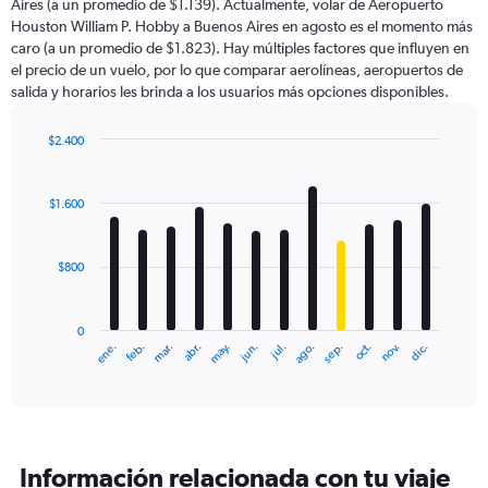
Aires (a un promedio de $1.139). Actualmente, volar de Aeropuerto
chart
Houston William P. Hobby a Buenos Aires en agosto es el momento más
has
caro (a un promedio de $1.823). Hay múltiples factores que influyen en
1
el precio de un vuelo, por lo que comparar aerolíneas, aeropuertos de
Y
salida y horarios les brinda a los usuarios más opciones disponibles.
axis
displaying
values.
$2.400
Range:
Bar
Chart
0
graphic.
chart
with
to
$1.600
12
6000.
bars.
$800
The
chart
has
0
1
ene.
feb.
mar.
abr.
may.
jun.
jul.
ago.
sep.
oct.
nov.
dic.
X
End
of
axis
interactive
displaying
chart
categories.
Range:
12
Información relacionada con tu viaje
categories.