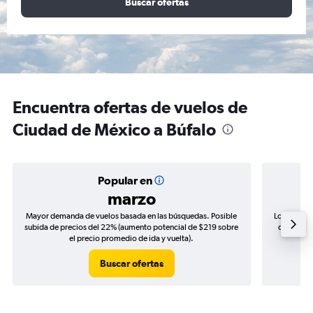
Buscar ofertas
Encuentra ofertas de vuelos de
Ciudad de México a Búfalo
Popular en
marzo
Mayor demanda de vuelos basada en las búsquedas. Posible
Los precio
subida de precios del 22% (aumento potencial de $219 sobre
de precios
el precio promedio de ida y vuelta).
Buscar ofertas