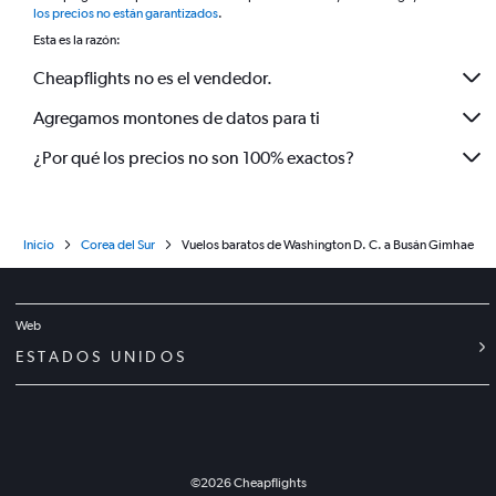
los precios no están garantizados
.
Esta es la razón:
Cheapflights no es el vendedor.
Agregamos montones de datos para ti
¿Por qué los precios no son 100% exactos?
Inicio
Corea del Sur
Vuelos baratos de Washington D. C. a Busán Gimhae
Web
ESTADOS UNIDOS
©
2026
Cheapflights