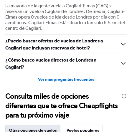
displaying
La mayoría de la gente vuela a Cagliari-Elmas (CAG) si
Number
reservan un vuelo a Cagliari de Londres. De media, Cagliari-
of
Elmas opera 0 vuelos de ida desde Londres por día con 0
flights.
aerolíneas. Cagliari-Elmas está situado a tan solo 6,5 km del
Range:
centro de Cagliari.
0
to
¿Puedo buscar ofertas de vuelos de Londres a
3.6.
Cagliari que incluyan reservas de hotel?
¿Cómo busco vuelos directos de Londres a
Cagliari?
Ver más preguntas frecuentes
Consulta miles de opciones
diferentes que te ofrece Cheapflights
para tu próximo viaje
Otras opciones de vuelos
Vuelos populares