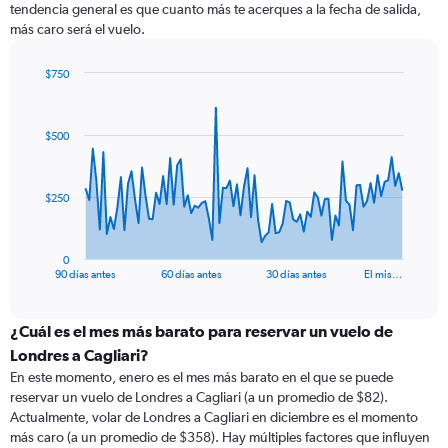
tendencia general es que cuanto más te acerques a la fecha de salida,
más caro será el vuelo.
$750
Chart
Chart
graphic.
with
91
$500
data
points.
The
$250
chart
has
1
0
X
End
90 días antes
60 días antes
30 días antes
El mis…
of
axis
interactive
displaying
chart
categories.
¿Cuál es el mes más barato para reservar un vuelo de
Range:
Londres a Cagliari?
91
En este momento, enero es el mes más barato en el que se puede
categories.
reservar un vuelo de Londres a Cagliari (a un promedio de $82).
The
Actualmente, volar de Londres a Cagliari en diciembre es el momento
chart
más caro (a un promedio de $358). Hay múltiples factores que influyen
has