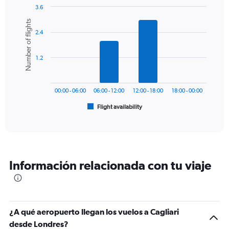
1
3.6
Y
Bar
Chart
Number of flights
graphic.
chart
axis
2.4
with
displaying
6
values.
bars.
Range:
1.2
0
The
to
chart
450.
has
00:00 - 06:00
06:00 - 12:00
12:00 - 18:00
18:00 - 00:00
1
Flight availability
X
End
of
axis
interactive
displaying
chart
categories.
Range:
6
Información relacionada con tu viaje
categories.
The
chart
has
1
¿A qué aeropuerto llegan los vuelos a Cagliari
Y
desde Londres?
axis