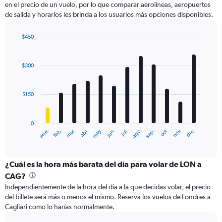
en el precio de un vuelo, por lo que comparar aerolíneas, aeropuertos
1
de salida y horarios les brinda a los usuarios más opciones disponibles.
Y
axis
displaying
$450
values.
Bar
Chart
Range:
graphic.
chart
with
0
$300
12
to
bars.
750.
$150
The
chart
has
0
1
ene.
feb.
mar.
abr.
may.
jun.
jul.
ago.
sep.
oct.
nov.
dic.
X
End
of
axis
interactive
displaying
chart
categories.
¿Cuál es la hora más barata del día para volar de LON a
Range:
CAG?
12
Independientemente de la hora del día a la que decidas volar, el precio
categories.
del billete será más o menos el mismo. Reserva los vuelos de Londres a
The
Cagliari como lo harías normalmente.
chart
has