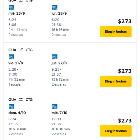
GUA
CTG
mié. 23/9
lun. 28/9
6:24
-
6:20
-
$273
8:05
21:36
24 h 41 min
16 h 16 min
Elegir fechas
2 escalas
2 escalas
GUA
CTG
vie. 21/8
jue. 27/8
2:28
-
9:25
-
$273
11:00
21:37
7 h 32 min
13 h 12 min
Elegir fechas
1 escala
2 escalas
GUA
CTG
dom. 4/10
mié. 7/10
6:24
-
12:00
-
$273
17:55
21:36
10 h 31 min
10 h 36 min
Elegir fechas
2 escalas
2 escalas