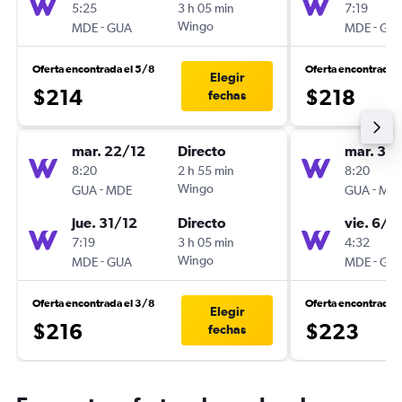
5:25
3 h 05 min
7:19
-
Wingo
-
MDE
GUA
MDE
GU
Oferta encontrada el 5/8
Oferta encontrada 
Elegir
$214
$218
fechas
mar. 22/12
Directo
mar. 3/1
8:20
2 h 55 min
8:20
-
Wingo
-
GUA
MDE
GUA
MD
jue. 31/12
Directo
vie. 6/11
7:19
3 h 05 min
4:32
-
Wingo
-
MDE
GUA
MDE
GU
Oferta encontrada el 3/8
Oferta encontrada 
Elegir
$216
$223
fechas