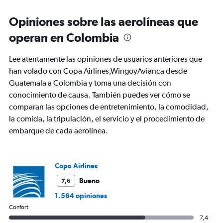
categories.
Range:
Opiniones sobre las aerolíneas que
91
operan en Colombia
categories.
The
chart
Lee atentamente las opiniones de usuarios anteriores que
has
han volado con Copa Airlines,WingoyAvianca desde
1
Guatemala a Colombia y toma una decisión con
Y
axis
conocimiento de causa. También puedes ver cómo se
displaying
comparan las opciones de entretenimiento, la comodidad,
values.
la comida, la tripulación, el servicio y el procedimiento de
Range:
embarque de cada aerolínea.
0
to
450.
Copa Airlines
Bueno
7,6
1.564 opiniones
Confort
7,4