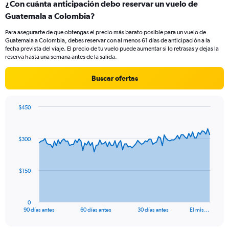
¿Con cuánta anticipación debo reservar un vuelo de
Range:
Guatemala a Colombia?
1
categories.
Para asegurarte de que obtengas el precio más barato posible para un vuelo de
The
Guatemala a Colombia, debes reservar con al menos 61 días de anticipación a la
chart
fecha prevista del viaje. El precio de tu vuelo puede aumentar si lo retrasas y dejas la
has
reserva hasta una semana antes de la salida.
1
Y
Buscar ofertas
axis
displaying
values.
$450
Range:
Chart
Chart
0
graphic.
with
to
91
$300
data
7.5.
points.
The
$150
chart
has
1
0
X
End
90 días antes
60 días antes
30 días antes
El mis…
of
axis
interactive
displaying
chart