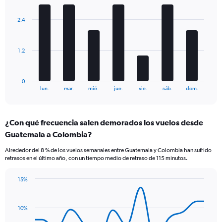
Y
graphic.
chart
axes
with
displaying
2.4
7
Avg.
bars.
Price
and
The
1.2
Number
chart
of
has
flights.
1
0
X
End
lun.
mar.
mié.
jue.
vie.
sáb.
dom.
of
axis
interactive
displaying
chart
categories.
¿Con qué frecuencia salen demorados los vuelos desde
Range:
Guatemala a Colombia?
7
categories.
Alrededor del 8 % de los vuelos semanales entre Guatemala y Colombia han sufrido
The
retrasos en el último año, con un tiempo medio de retraso de 115 minutos.
chart
has
15%
1
Line
Chart
Y
graphic.
chart
axis
with
10%
displaying
14
values.
data