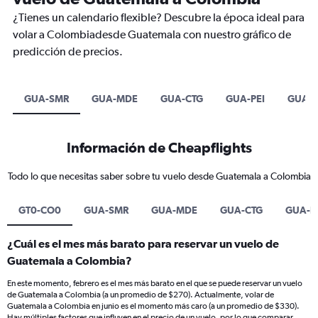
¿Tienes un calendario flexible? Descubre la época ideal para
volar a Colombiadesde Guatemala con nuestro gráfico de
predicción de precios.
GUA-SMR
GUA-MDE
GUA-CTG
GUA-PEI
GUA-
Información de Cheapflights
Todo lo que necesitas saber sobre tu vuelo desde Guatemala a Colombia
GT0-CO0
GUA-SMR
GUA-MDE
GUA-CTG
GUA-P
¿Cuál es el mes más barato para reservar un vuelo de
Guatemala a Colombia?
En este momento, febrero es el mes más barato en el que se puede reservar un vuelo
de Guatemala a Colombia (a un promedio de $270). Actualmente, volar de
Guatemala a Colombia en junio es el momento más caro (a un promedio de $330).
Hay múltiples factores que influyen en el precio de un vuelo, por lo que comparar