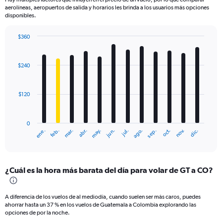
aerolíneas, aeropuertos de salida y horarios les brinda a los usuarios más opciones
disponibles.
$360
Bar
Chart
graphic.
chart
with
$240
12
bars.
$120
The
chart
has
0
1
mar.
jun.
sep.
dic.
ene.
abr.
jul.
oct.
feb.
may.
ago.
nov.
X
End
of
axis
interactive
displaying
chart
categories.
¿Cuál es la hora más barata del día para volar de GT a CO?
Range:
12
categories.
A diferencia de los vuelos de al mediodía, cuando suelen ser más caros, puedes
The
ahorrar hasta un 37 % en los vuelos de Guatemala a Colombia explorando las
chart
opciones de por la noche.
has