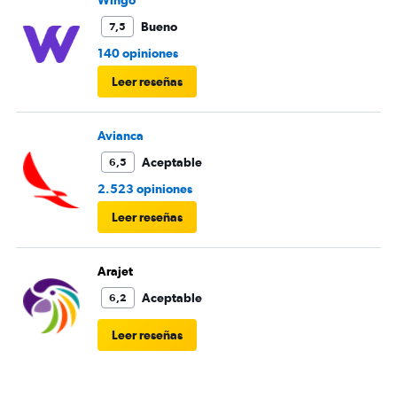
terminó la comida me ofrecieron un solo menú.
Bueno
7,5
140 opiniones
Leer reseñas
Avianca
Aceptable
6,5
2.523 opiniones
Leer reseñas
Arajet
Aceptable
6,2
Leer reseñas