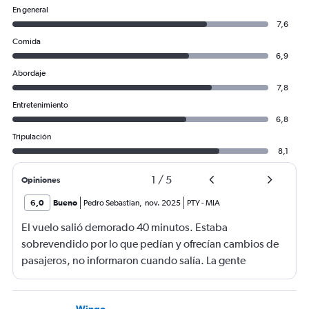
En general
7,6
Comida
6,9
Abordaje
7,8
Entretenimiento
6,8
Tripulación
8,1
1
/
5
Opiniones
6,0
Bueno
Pedro Sebastian
,
nov. 2025
PTY
-
MIA
El vuelo salió demorado 40 minutos. Estaba
sobrevendido por lo que pedían y ofrecían cambios de
pasajeros, no informaron cuando salía. La gente
haciendo filas larguísimas para no quedarse sin viajar.
Mucha maleta de mano no había lugar. En mi caso se
Wingo