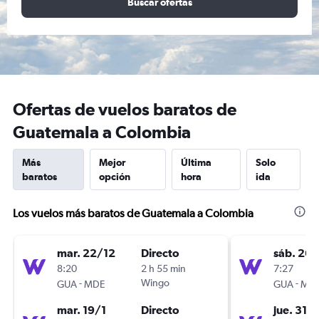
Buscar ofertas
Ofertas de vuelos baratos de
Guatemala a Colombia
Más
Mejor
Última
Solo
baratos
opción
hora
ida
Los vuelos más baratos de Guatemala a Colombia
mar. 22/12
Directo
sáb. 26/
8:20
2 h 55 min
7:27
-
Wingo
-
GUA
MDE
GUA
MD
mar. 19/1
Directo
jue. 31/