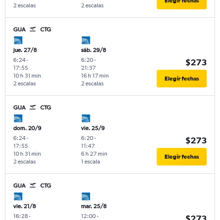
Elegir fechas
2 escalas
2 escalas
GUA
CTG
jue. 27/8
sáb. 29/8
6:24
-
6:20
-
$273
17:55
21:37
10 h 31 min
16 h 17 min
Elegir fechas
2 escalas
2 escalas
GUA
CTG
dom. 20/9
vie. 25/9
6:24
-
6:20
-
$273
17:55
11:47
10 h 31 min
6 h 27 min
Elegir fechas
2 escalas
1 escala
GUA
CTG
vie. 21/8
mar. 25/8
16:28
-
12:00
-
$273