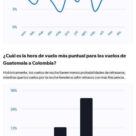
Range:
points.
0
5%
to
The
3.6.
chart
has
0%
ene.
abr.
jul.
oct.
mar.
jun.
sep.
dic.
feb.
may.
ago.
nov.
1
End
of
X
interactive
axis
chart
displaying
¿Cuál es la hora de vuelo más puntual para los vuelos de
categories.
Range:
Guatemala a Colombia?
14
Históricamente, los vuelos de noche tienen menos probabilidades de retrasarse,
categories.
mientras que los vuelos por la noche tienden a sufrir retrasos con más frecuencia.
The
chart
has
36%
Bar
1
Chart
graphic.
chart
Y
with
axis
24%
4
displaying
bars.
values.
Range:
The
12%
0
chart