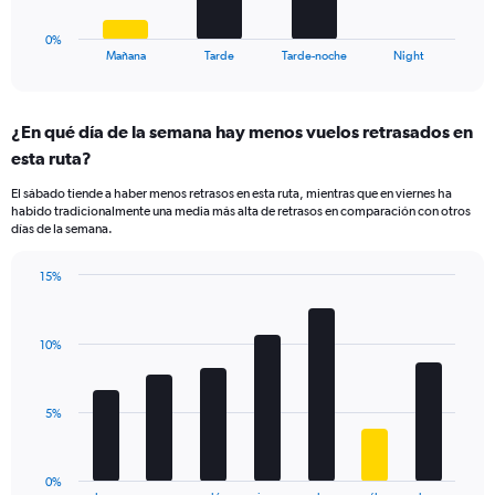
to
has
15.
1
0%
X
End
Mañana
Tarde
Tarde-noche
Night
of
axis
interactive
displaying
chart
categories.
¿En qué día de la semana hay menos vuelos retrasados en
Range:
esta ruta?
4
categories.
El sábado tiende a haber menos retrasos en esta ruta, mientras que en viernes ha
The
habido tradicionalmente una media más alta de retrasos en comparación con otros
chart
días de la semana.
has
1
15%
Y
Bar
Chart
axis
graphic.
chart
displaying
with
values.
10%
7
Range:
bars.
0
to
The
5%
36.
chart
has
1
0%
End