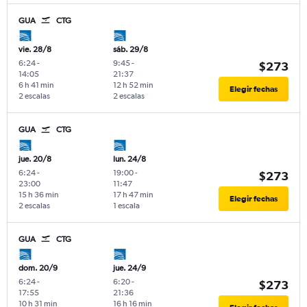
GUA
CTG
vie. 28/8
sáb. 29/8
6:24
-
9:45
-
$273
14:05
21:37
6 h 41 min
12 h 52 min
Elegir fechas
2 escalas
2 escalas
GUA
CTG
jue. 20/8
lun. 24/8
6:24
-
19:00
-
$273
23:00
11:47
15 h 36 min
17 h 47 min
Elegir fechas
2 escalas
1 escala
GUA
CTG
dom. 20/9
jue. 24/9
6:24
-
6:20
-
$273
17:55
21:36
10 h 31 min
16 h 16 min