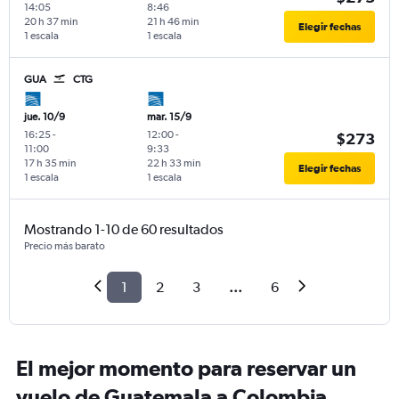
14:05
8:46
20 h 37 min
21 h 46 min
Elegir fechas
1 escala
1 escala
GUA
CTG
jue. 10/9
mar. 15/9
16:25
-
12:00
-
$273
11:00
9:33
17 h 35 min
22 h 33 min
Elegir fechas
1 escala
1 escala
Mostrando 1-10 de 60 resultados
Precio más barato
1
2
3
...
6
El mejor momento para reservar un
vuelo de Guatemala a Colombia