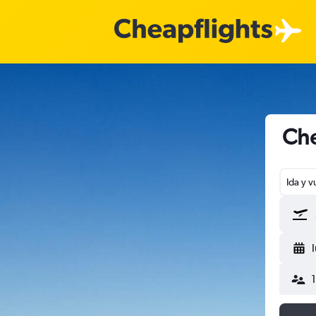
Che
Ida y v