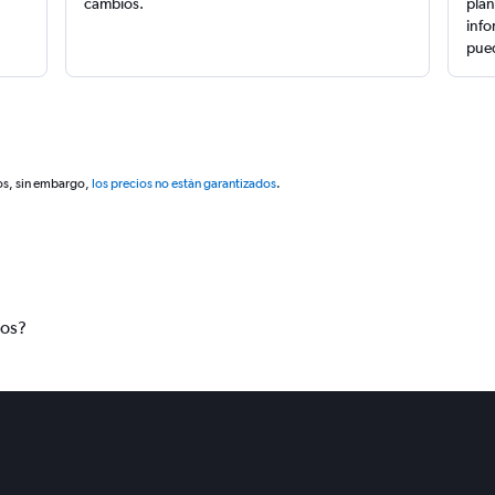
cambios.
plan
info
pued
os, sin embargo,
los precios no están garantizados
.
tos?