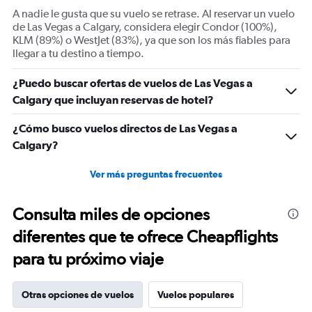
axes
A nadie le gusta que su vuelo se retrase. Al reservar un vuelo
displaying
de Las Vegas a Calgary, considera elegir Condor (100%),
Avg.
KLM (89%) o WestJet (83%), ya que son los más fiables para
Price
llegar a tu destino a tiempo.
and
Number
¿Puedo buscar ofertas de vuelos de Las Vegas a
of
flights.
Calgary que incluyan reservas de hotel?
¿Cómo busco vuelos directos de Las Vegas a
Calgary?
Ver más preguntas frecuentes
Consulta miles de opciones
diferentes que te ofrece Cheapflights
para tu próximo viaje
Otras opciones de vuelos
Vuelos populares