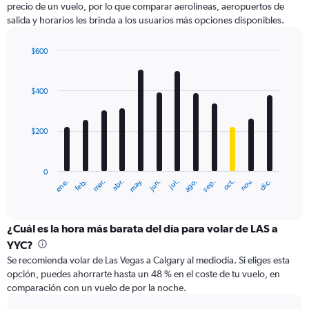
precio de un vuelo, por lo que comparar aerolíneas, aeropuertos de
1
salida y horarios les brinda a los usuarios más opciones disponibles.
Y
axis
displaying
$600
values.
Bar
Chart
Range:
graphic.
chart
with
0
$400
12
to
bars.
1500.
$200
The
chart
has
0
1
ene.
abr.
jul.
oct.
mar.
jun.
sep.
dic.
feb.
may.
ago.
nov.
X
End
of
axis
interactive
displaying
chart
categories.
¿Cuál es la hora más barata del día para volar de LAS a
Range:
YYC?
12
Se recomienda volar de Las Vegas a Calgary al mediodía. Si eliges esta
categories.
opción, puedes ahorrarte hasta un 48 % en el coste de tu vuelo, en
The
comparación con un vuelo de por la noche.
chart
has