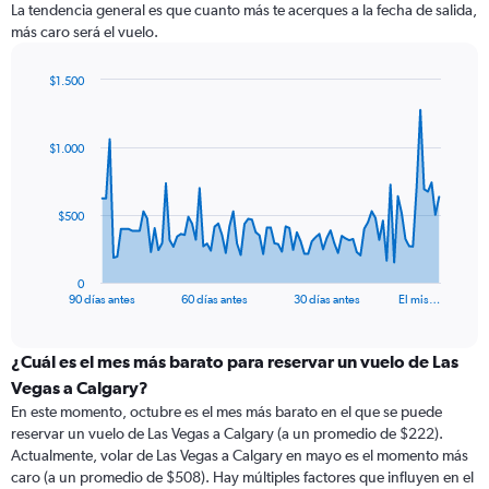
La tendencia general es que cuanto más te acerques a la fecha de salida,
más caro será el vuelo.
$1.500
Chart
Chart
graphic.
with
91
$1.000
data
points.
The
$500
chart
has
1
0
X
End
90 días antes
60 días antes
30 días antes
El mis…
of
axis
interactive
displaying
chart
categories.
¿Cuál es el mes más barato para reservar un vuelo de Las
Range:
Vegas a Calgary?
91
En este momento, octubre es el mes más barato en el que se puede
categories.
reservar un vuelo de Las Vegas a Calgary (a un promedio de $222).
The
Actualmente, volar de Las Vegas a Calgary en mayo es el momento más
chart
caro (a un promedio de $508). Hay múltiples factores que influyen en el
has