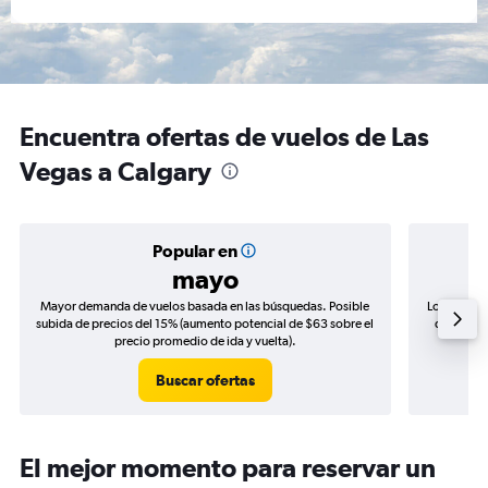
Encuentra ofertas de vuelos de Las
Vegas a Calgary
Popular en
mayo
Mayor demanda de vuelos basada en las búsquedas. Posible
Los precio
subida de precios del 15% (aumento potencial de $63 sobre el
de precio
precio promedio de ida y vuelta).
Buscar ofertas
El mejor momento para reservar un