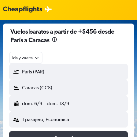
Vuelos baratos a partir de +$456 desde
París a Caracas
Ida y vuelta
París (PAR)
Caracas (CCS)
dom. 6/9
-
dom. 13/9
1 pasajero, Económica