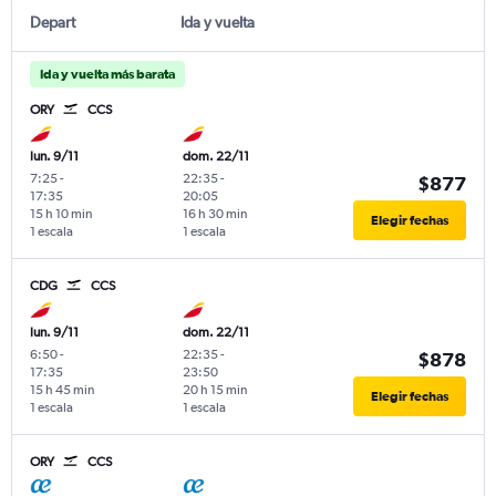
Depart
Ida y vuelta
Ida y vuelta más barata
ORY
CCS
lun. 9/11
dom. 22/11
7:25
-
22:35
-
$877
17:35
20:05
15 h 10 min
16 h 30 min
Elegir fechas
1 escala
1 escala
CDG
CCS
lun. 9/11
dom. 22/11
6:50
-
22:35
-
$878
17:35
23:50
15 h 45 min
20 h 15 min
Elegir fechas
1 escala
1 escala
ORY
CCS