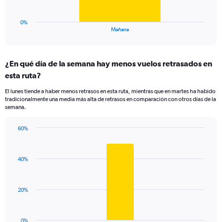
chart
to
has
40.
1
0%
X
End
Mañana
of
axis
interactive
displaying
chart
categories.
¿En qué día de la semana hay menos vuelos retrasados en
Range:
esta ruta?
1
categories.
El lunes tiende a haber menos retrasos en esta ruta, mientras que en martes ha habido
The
tradicionalmente una media más alta de retrasos en comparación con otros días de la
chart
semana.
has
1
60%
Y
Bar
Chart
axis
graphic.
chart
displaying
with
values.
40%
3
Range:
bars.
0
to
The
20%
24.
chart
has
1
0%