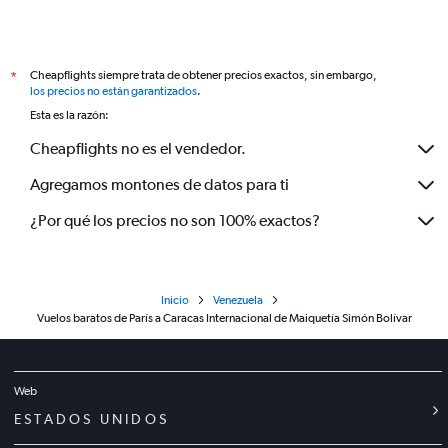
Cheapflights siempre trata de obtener precios exactos, sin embargo,
*
los precios no están garantizados
.
Esta es la razón:
Cheapflights no es el vendedor.
Agregamos montones de datos para ti
¿Por qué los precios no son 100% exactos?
Inicio
Venezuela
Vuelos baratos de París a Caracas Internacional de Maiquetía Simón Bolívar
Web
ESTADOS UNIDOS