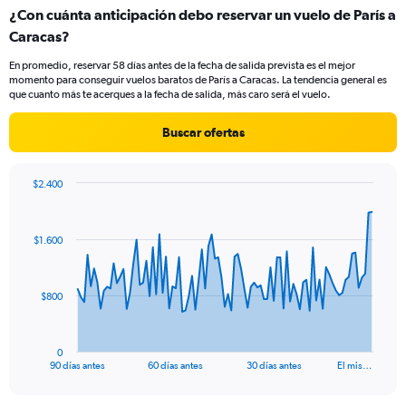
categories.
¿Con cuánta anticipación debo reservar un vuelo de París a
Range:
Caracas?
1
categories.
En promedio, reservar 58 días antes de la fecha de salida prevista es el mejor
The
momento para conseguir vuelos baratos de París a Caracas. La tendencia general es
chart
que cuanto más te acerques a la fecha de salida, más caro será el vuelo.
has
1
Buscar ofertas
Y
axis
displaying
$2.400
values.
Chart
Chart
Range:
graphic.
with
0
91
$1.600
to
data
points.
24.
The
$800
chart
has
1
0
X
End
90 días antes
60 días antes
30 días antes
El mis…
of
axis
interactive
displaying
chart