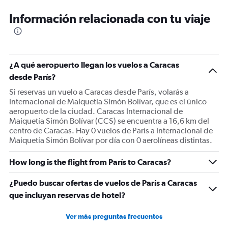
categories.
Range:
Información relacionada con tu viaje
91
categories.
The
chart
has
¿A qué aeropuerto llegan los vuelos a Caracas
1
desde París?
Y
Si reservas un vuelo a Caracas desde París, volarás a
axis
Internacional de Maiquetía Simón Bolívar, que es el único
displaying
aeropuerto de la ciudad. Caracas Internacional de
values.
Maiquetía Simón Bolívar (CCS) se encuentra a 16,6 km del
Range:
centro de Caracas. Hay 0 vuelos de París a Internacional de
0
Maiquetía Simón Bolívar por día con 0 aerolíneas distintas.
to
2400.
How long is the flight from París to Caracas?
¿Puedo buscar ofertas de vuelos de París a Caracas
que incluyan reservas de hotel?
Ver más preguntas frecuentes