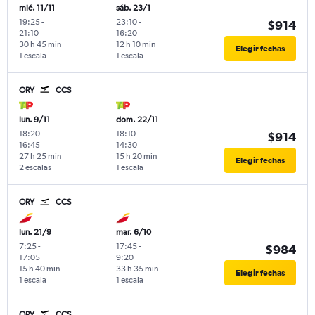
mié. 11/11
sáb. 23/1
19:25
-
23:10
-
$914
21:10
16:20
30 h 45 min
12 h 10 min
Elegir fechas
1 escala
1 escala
ORY
CCS
lun. 9/11
dom. 22/11
18:20
-
18:10
-
$914
16:45
14:30
27 h 25 min
15 h 20 min
Elegir fechas
2 escalas
1 escala
ORY
CCS
lun. 21/9
mar. 6/10
7:25
-
17:45
-
$984
17:05
9:20
15 h 40 min
33 h 35 min
Elegir fechas
1 escala
1 escala
ORY
CCS