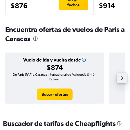
$876
$914
fechas
Encuentra ofertas de vuelos de París a
Caracas
Vuelo de ida y vuelta desde
$874
De París (PAR) a Caracas Internacional de Maiquetía Simón
Vuelo d
Bolívar
Buscar ofertas
Buscador de tarifas de Cheapflights