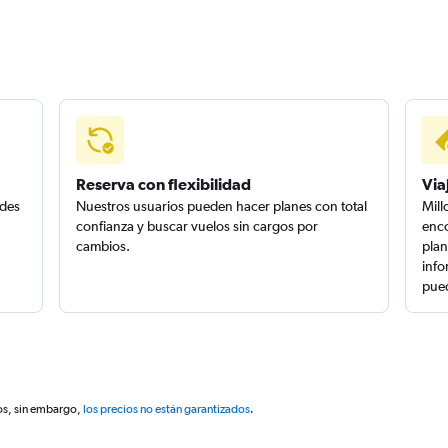
Reserva con flexibilidad
Via
edes
Nuestros usuarios pueden hacer planes con total
Mill
confianza y buscar vuelos sin cargos por
enco
cambios.
plan
info
pued
os, sin embargo,
los precios no están garantizados
.