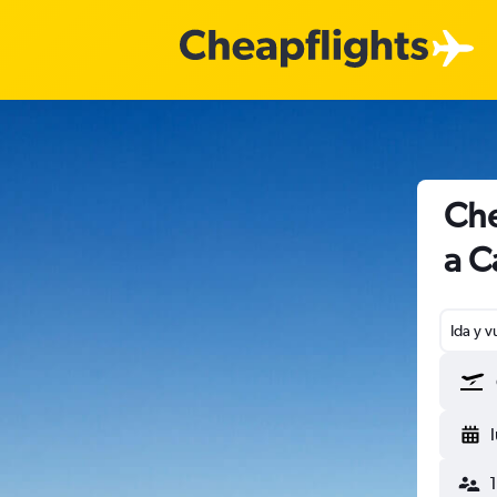
Che
a C
Ida y v