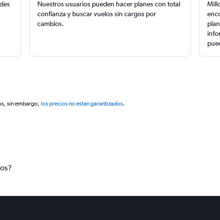
edes
Nuestros usuarios pueden hacer planes con total
Mill
confianza y buscar vuelos sin cargos por
enco
cambios.
plan
info
pued
os, sin embargo,
los precios no están garantizados
.
tos?