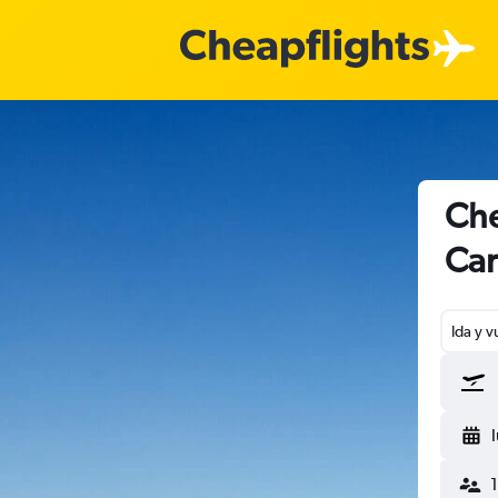
Che
Car
Ida y v