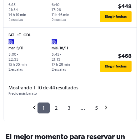
6:15
-
6:40
-
$448
21:34
17:26
14 h 19 min
11 h 46 min
Elegir fechas
2 escalas
2 escalas
FAT
GDL
mar. 3/11
mié. 18/11
5:00
-
5:45
-
$468
22:35
21:13
15 h 35 min
17 h 28 min
Elegir fechas
2 escalas
2 escalas
Mostrando 1-10 de 44 resultados
Precio más barato
1
2
3
...
5
El mejor momento para reservar un