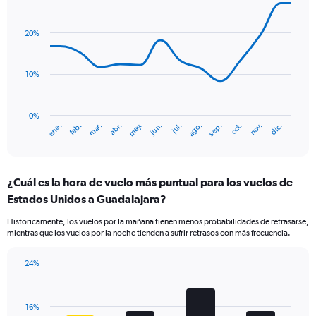
Line
Chart
Y
graphic.
chart
axis
with
20%
displaying
14
values.
data
Range:
points.
0
10%
to
The
30.
chart
has
0%
ene.
abr.
jul.
oct.
mar.
jun.
sep.
dic.
feb.
may.
ago.
nov.
1
End
of
X
interactive
axis
chart
displaying
¿Cuál es la hora de vuelo más puntual para los vuelos de
categories.
Range:
Estados Unidos a Guadalajara?
14
Históricamente, los vuelos por la mañana tienen menos probabilidades de retrasarse,
categories.
mientras que los vuelos por la noche tienden a sufrir retrasos con más frecuencia.
The
chart
has
24%
Bar
1
Chart
graphic.
chart
Y
with
axis
16%
4