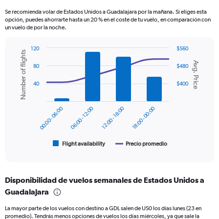
categories.
Se recomienda volar de Estados Unidos a Guadalajara por la mañana. Si eliges esta
The
opción, puedes ahorrarte hasta un 20 % en el coste de tu vuelo, en comparación con
chart
un vuelo de por la noche.
has
1
120
$560
Y
Number of flights
Combination
Chart
axis
Avg. Price
graphic.
chart
80
$480
displaying
with
values.
2
40
$400
data
Range:
series.
0
to
00:00 - 06:00
06:00 - 12:00
12:00 - 18:00
18:00 - 00:00
The
600.
chart
has
1
Flight availability
Precio promedio
End
of
X
interactive
axis
chart
displaying
Disponibilidad de vuelos semanales de Estados Unidos a
categories.
Range:
Guadalajara
6
La mayor parte de los vuelos con destino a GDL salen de US0 los días lunes (23 en
categories.
promedio). Tendrás menos opciones de vuelos los días miércoles, ya que sale la
The