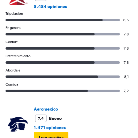
Range:
8.484 opiniones
0
Tripulación
to
360.
8,5
En general
7,8
Confort
7,8
Entretenimiento
7,8
Abordaje
8,1
Comida
7,2
Aeromexico
Bueno
7,4
1.471 opiniones
Leer reseñas