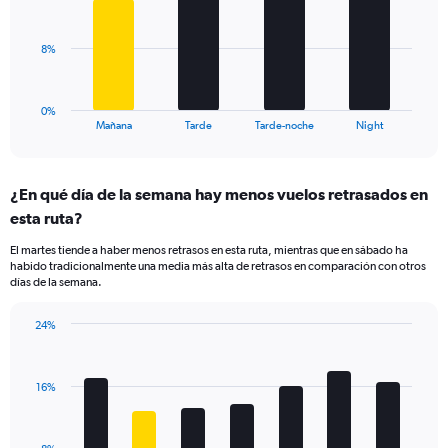
displaying
bars.
values.
Range:
The
8%
0
chart
to
has
30.
1
0%
X
End
Mañana
Tarde
Tarde-noche
Night
of
axis
interactive
displaying
chart
categories.
¿En qué día de la semana hay menos vuelos retrasados en
Range:
esta ruta?
4
categories.
El martes tiende a haber menos retrasos en esta ruta, mientras que en sábado ha
The
habido tradicionalmente una media más alta de retrasos en comparación con otros
chart
días de la semana.
has
1
24%
Y
Bar
Chart
axis
graphic.
chart
displaying
with
values.
16%
7
Range:
bars.
0
to
The