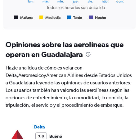
The
lun.
mar.
mié.
jue.
vie.
sáb.
dom.
chart
Todos los horarios son de salida
has
1
Mañana
Mediodía
Tarde
Noche
End
of
X
interactive
axis
chart
displaying
Todos
Opiniones sobre las aerolíneas que
los
operan en Guadalajara
horarios
son
de
Hazte una idea de cómo es volar con
salida.
Delta,AeromexicoyAmerican Airlines desde Estados Unidos
Range:
a Guadalajara leyendo las opiniones de usuarios anteriores.
7
categories.
Los usuarios también han valorado las aerolíneas según las
The
opciones de entretenimiento, la comodidad, la comida, la
chart
tripulación, el servicio y el procedimiento de embarque.
has
1
Y
axis
Delta
displaying
values.
Bueno
7,8