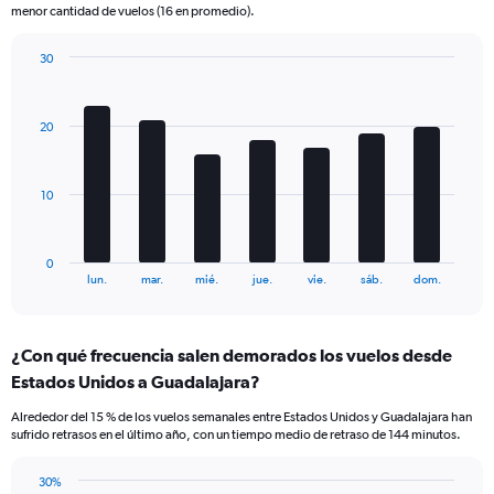
menor cantidad de vuelos (16 en promedio).
chart
has
30
2
Bar
Y
Chart
graphic.
chart
axes
with
displaying
20
7
Avg.
bars.
Price
and
The
10
Number
chart
of
has
flights.
1
0
X
End
lun.
mar.
mié.
jue.
vie.
sáb.
dom.
of
axis
interactive
displaying
chart
categories.
¿Con qué frecuencia salen demorados los vuelos desde
Range:
Estados Unidos a Guadalajara?
7
categories.
Alrededor del 15 % de los vuelos semanales entre Estados Unidos y Guadalajara han
The
sufrido retrasos en el último año, con un tiempo medio de retraso de 144 minutos.
chart
has
30%
1