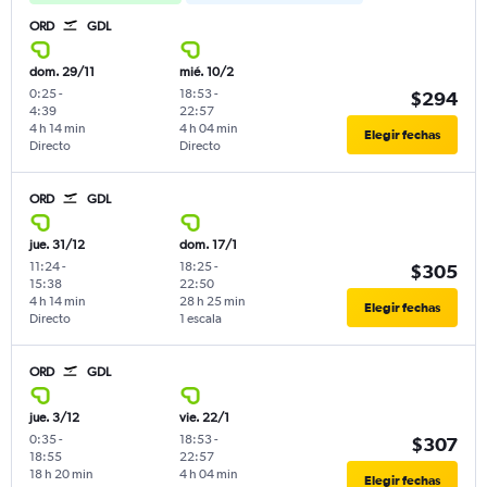
ORD
GDL
dom. 29/11
mié. 10/2
0:25
-
18:53
-
$294
4:39
22:57
4 h 14 min
4 h 04 min
Elegir fechas
Directo
Directo
ORD
GDL
jue. 31/12
dom. 17/1
11:24
-
18:25
-
$305
15:38
22:50
4 h 14 min
28 h 25 min
Elegir fechas
Directo
1 escala
ORD
GDL
jue. 3/12
vie. 22/1
0:35
-
18:53
-
$307
18:55
22:57
18 h 20 min
4 h 04 min
Elegir fechas