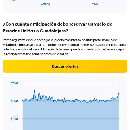
X
End
Volaris
Viva
of
axis
interactive
displaying
chart
categories.
¿Con cuánta anticipación debo reservar un vuelo de
Range:
Estados Unidos a Guadalajara?
2
categories.
Para asegurarte de que obtengas el precio más barato posible para un vuelo de
The
Estados Unidos a Guadalajara, debes reservar con al menos 52 días de anticipación a
chart
la fecha prevista del viaje. El precio de tu vuelo puede aumentar si lo retrasas y dejas
has
la reserva hasta una semana antes de la salida.
1
Y
Buscar ofertas
axis
displaying
values.
$600
Range:
Chart
Chart
0
graphic.
with
to
91
$400
data
30.
points.
The
$200
chart
has