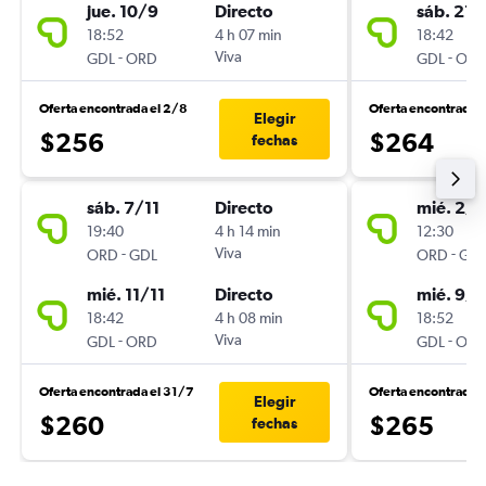
jue. 10/9
Directo
sáb. 21/
18:52
4 h 07 min
18:42
-
Viva
-
GDL
ORD
GDL
OR
Oferta encontrada el 2/8
Oferta encontrada 
Elegir
$256
$264
fechas
sáb. 7/11
Directo
mié. 2/9
19:40
4 h 14 min
12:30
-
Viva
-
ORD
GDL
ORD
GD
mié. 11/11
Directo
mié. 9/9
18:42
4 h 08 min
18:52
-
Viva
-
GDL
ORD
GDL
OR
Oferta encontrada el 31/7
Oferta encontrada 
Elegir
$260
$265
fechas