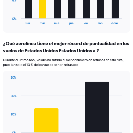
8%
24.
chart
has
1
0%
X
End
lun.
mar.
mié.
jue.
vie.
sáb.
dom.
of
axis
interactive
displaying
chart
categories.
¿Qué aerolínea tiene el mejor récord de puntualidad en los
Range:
vuelos de Estados Unidos Estados Unidos a ?
7
categories.
Durante el último año, Volaris ha sufrido el menor número de retrasos en esta ruta,
The
pues tan solo el 13 % de los vuelos se han retrasado.
chart
has
30%
1
Bar
Chart
Y
graphic.
chart
axis
with
displaying
20%
2
values.
bars.
Range:
0
The
10%
to
chart
24.
has
1
0%