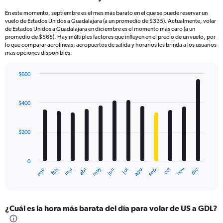
En este momento, septiembre es el mes más barato en el que se puede reservar un
vuelo de Estados Unidos a Guadalajara (a un promedio de $335). Actualmente, volar
de Estados Unidos a Guadalajara en diciembre es el momento más caro (a un
promedio de $565). Hay múltiples factores que influyen en el precio de un vuelo, por
lo que comparar aerolíneas, aeropuertos de salida y horarios les brinda a los usuarios
más opciones disponibles.
$600
Bar
Chart
graphic.
chart
with
$400
12
bars.
$200
The
chart
has
0
1
ene.
feb.
mar.
abr.
may.
jun.
jul.
ago.
sep.
oct.
nov.
dic.
X
End
of
axis
interactive
displaying
chart
categories.
¿Cuál es la hora más barata del día para volar de US a GDL?
Range:
12