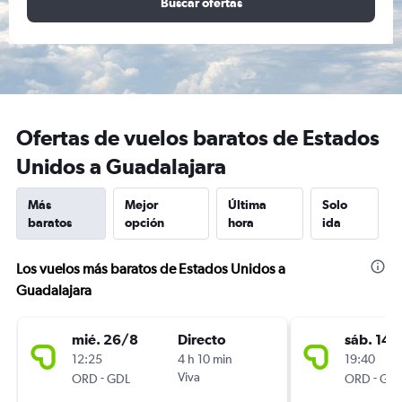
Buscar ofertas
Ofertas de vuelos baratos de Estados
Unidos a Guadalajara
Más
Mejor
Última
Solo
baratos
opción
hora
ida
Los vuelos más baratos de Estados Unidos a
Guadalajara
mié. 26/8
Directo
sáb. 14/
12:25
4 h 10 min
19:40
-
Viva
-
ORD
GDL
ORD
GD