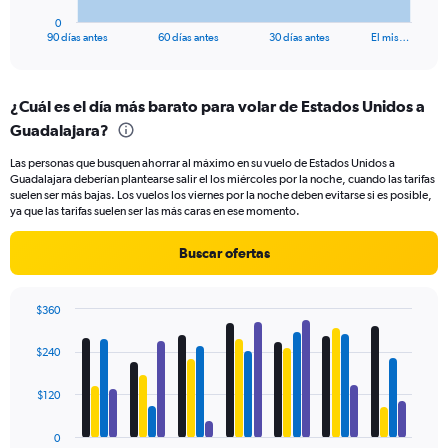
1
0
X
End
90 días antes
60 días antes
30 días antes
El mis…
of
axis
interactive
displaying
chart
categories.
¿Cuál es el día más barato para volar de Estados Unidos a
Range:
Guadalajara?
91
categories.
Las personas que busquen ahorrar al máximo en su vuelo de Estados Unidos a
The
Guadalajara deberían plantearse salir el los miércoles por la noche, cuando las tarifas
chart
suelen ser más bajas. Los vuelos los viernes por la noche deben evitarse si es posible,
has
ya que las tarifas suelen ser las más caras en ese momento.
1
Y
Buscar ofertas
axis
displaying
values.
$360
Range:
Bar
Chart
0
graphic.
chart
$240
to
with
600.
4
data
$120
series.
0