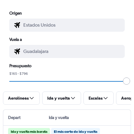
Origen
Vuela a
Presupuesto
$165 - $796
Aerolíneas
Ida y vuelta
Escalas
Aerop
Depart
Ida y vuelta
Ida y vuelta más barata
El más corto de ida y vuelta