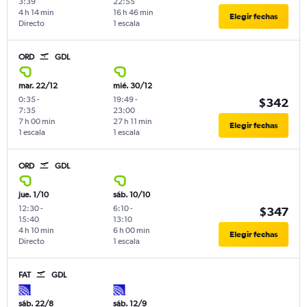
3:39
22:55
4 h 14 min
16 h 46 min
Elegir fechas
Directo
1 escala
ORD
GDL
mar. 22/12
mié. 30/12
0:35
-
19:49
-
$342
7:35
23:00
7 h 00 min
27 h 11 min
Elegir fechas
1 escala
1 escala
ORD
GDL
jue. 1/10
sáb. 10/10
12:30
-
6:10
-
$347
15:40
13:10
4 h 10 min
6 h 00 min
Elegir fechas
Directo
1 escala
FAT
GDL
sáb. 22/8
sáb. 12/9