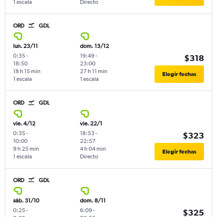
1 escala
Directo
ORD
GDL
lun. 23/11
dom. 13/12
0:35
-
19:49
-
$318
18:50
23:00
18 h 15 min
27 h 11 min
Elegir fechas
1 escala
1 escala
ORD
GDL
vie. 4/12
vie. 22/1
0:35
-
18:53
-
$323
10:00
22:57
9 h 25 min
4 h 04 min
Elegir fechas
1 escala
Directo
ORD
GDL
sáb. 31/10
dom. 8/11
0:25
-
6:09
-
$325