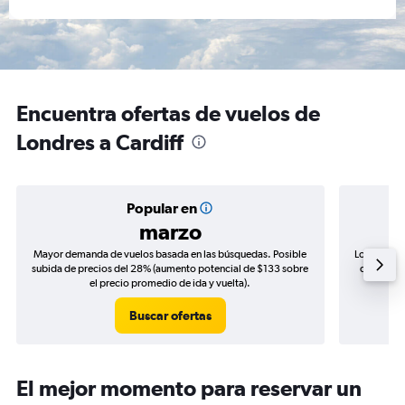
Encuentra ofertas de vuelos de
Londres a Cardiff
Popular en
marzo
Mayor demanda de vuelos basada en las búsquedas. Posible
Los precio
subida de precios del 28% (aumento potencial de $133 sobre
de precios
el precio promedio de ida y vuelta).
Buscar ofertas
El mejor momento para reservar un