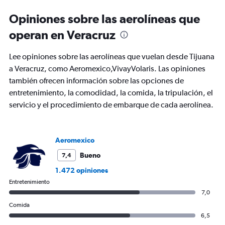
Range:
6
Opiniones sobre las aerolíneas que
categories.
The
operan en Veracruz
chart
has
Lee opiniones sobre las aerolíneas que vuelan desde Tijuana
1
Y
a Veracruz, como Aeromexico,VivayVolaris. Las opiniones
axis
también ofrecen información sobre las opciones de
displaying
entretenimiento, la comodidad, la comida, la tripulación, el
Number
servicio y el procedimiento de embarque de cada aerolínea.
of
flights.
Range:
0
Aeromexico
to
4.5.
Bueno
7,4
1.472 opiniones
Entretenimiento
7,0
Comida
6,5