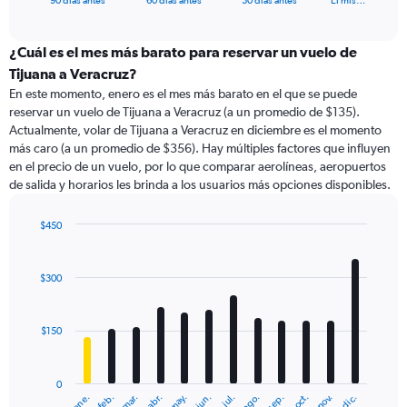
90 días antes
60 días antes
30 días antes
El mis…
of
axis
interactive
displaying
chart
categories.
¿Cuál es el mes más barato para reservar un vuelo de
Range:
Tijuana a Veracruz?
91
En este momento, enero es el mes más barato en el que se puede
categories.
reservar un vuelo de Tijuana a Veracruz (a un promedio de $135).
The
Actualmente, volar de Tijuana a Veracruz en diciembre es el momento
chart
más caro (a un promedio de $356). Hay múltiples factores que influyen
has
en el precio de un vuelo, por lo que comparar aerolíneas, aeropuertos
1
de salida y horarios les brinda a los usuarios más opciones disponibles.
Y
axis
displaying
$450
values.
Bar
Chart
Range:
graphic.
chart
with
0
$300
12
to
bars.
900.
$150
The
chart
has
0
1
ene.
feb.
mar.
abr.
may.
jun.
jul.
ago.
sep.
oct.
nov.
dic.
X
End