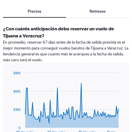
Precios
Retrasos
¿Con cuánta anticipación debo reservar un vuelo de
Tijuana a Veracruz?
En promedio, reservar 67 días antes de la fecha de salida prevista es el
mejor momento para conseguir vuelos baratos de Tijuana a Veracruz. La
tendencia general es que cuanto más te acerques a la fecha de salida,
más caro será el vuelo.
$900
Chart
Chart
graphic.
with
91
$600
data
points.
The
$300
chart
has
1
0
X
End