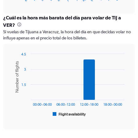
of
axis
interactive
displaying
chart
categories.
¿Cuál es la hora más barata del día para volar de TIJ a
Range:
VER?
12
Si vuelas de Tijuana a Veracruz, la hora del día en que decidas volar no
categories.
influye apenas en el precio total de los billetes.
The
chart
has
4.5
1
Bar
Chart
Number of flights
Y
graphic.
chart
axis
3
with
6
displaying
bars.
values.
1.5
Range:
The
0
chart
to
has
450.
00:00 - 06:00
06:00 - 12:00
12:00 - 18:00
18:00 - 00:00
1
Flight availability
X
End
of
axis
interactive
displaying
chart
categories.