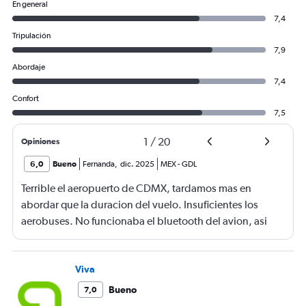
En general
7,4
Tripulación
7,9
Abordaje
7,4
Confort
7,5
1
/
20
Opiniones
6,0
Bueno
Fernanda
,
dic. 2025
MEX
-
GDL
Terrible el aeropuerto de CDMX, tardamos mas en
abordar que la duracion del vuelo. Insuficientes los
aerobuses. No funcionaba el bluetooth del avion, asi
quq E no lo pude utilizar
Viva
Bueno
7,0