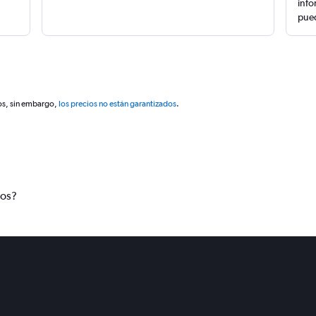
info
pued
os, sin embargo,
los precios no están garantizados
.
tos?