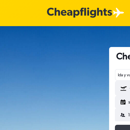
Che
Ida y v