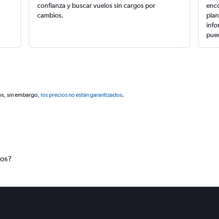
confianza y buscar vuelos sin cargos por
enco
cambios.
plan
info
pued
os, sin embargo,
los precios no están garantizados
.
tos?