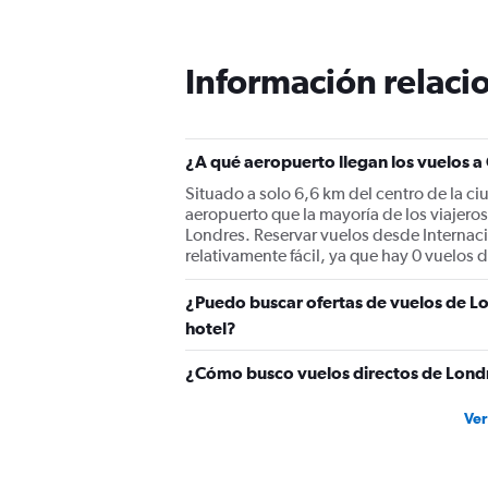
categories.
The
chart
Información relacio
has
1
Y
axis
displaying
¿A qué aeropuerto llegan los vuelos 
values.
Situado a solo 6,6 km del centro de la ci
Range:
aeropuerto que la mayoría de los viajero
0
Londres. Reservar vuelos desde Internac
to
relativamente fácil, ya que hay 0 vuelos 
3600.
¿Puedo buscar ofertas de vuelos de Lo
hotel?
¿Cómo busco vuelos directos de Londr
Ver