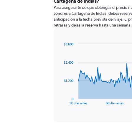
Cartagena de Indias?
Para asegurarte de que obtengas el precio m
Londres a Cartagena de Indias, debes reserv
anticipación a la fecha prevista del viaje. El
retrasas y dejas la reserva hasta una semana a
$3.600
Chart
Chart
graphic.
with
91
$2.400
data
points.
The
$1.200
chart
has
1
0
X
End
90 días antes
60 días antes
of
axis
interactive
displaying
chart
categories.
Range:
91