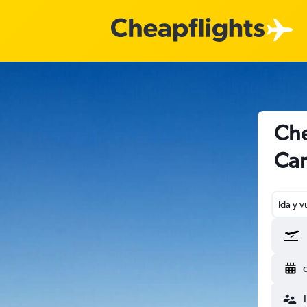
Che
Car
Ida y v