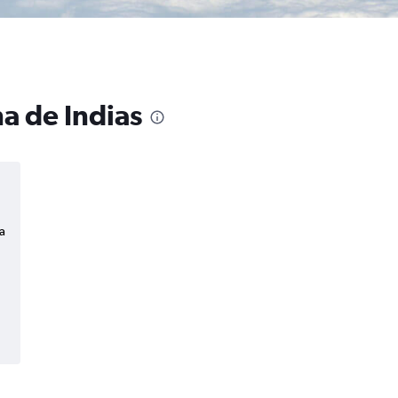
a de Indias
a