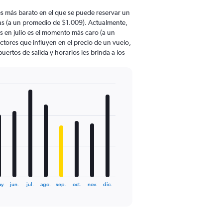
s más barato en el que se puede reservar un
as (a un promedio de $1.009). Actualmente,
s en julio es el momento más caro (a un
ctores que influyen en el precio de un vuelo,
ertos de salida y horarios les brinda a los
y.
jun.
jul.
ago.
sep.
oct.
nov.
dic.