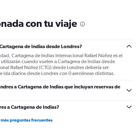
12
categories.
The
nada con tu viaje
chart
has
1
Y
a Cartagena de Indias desde Londres?
axis
displaying
udad, Cartagena de Indias Internacional Rafael Núñez es el
values.
s utilizarán cuando vuelen a Cartagena de Indias desde
Range:
ional Rafael Núñez (CTG) desde Londres debería ser
0
de ida diarios desde Londres con 0 aerolíneas distintas.
to
1800.
ndres a Cartagena de Indias que incluyan reservas de
es a Cartagena de Indias?
 más preguntas frecuentes