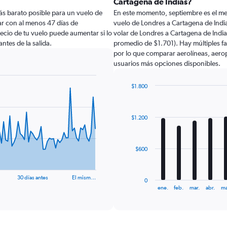
Cartagena de Indias?
ás barato posible para un vuelo de
En este momento, septiembre es el me
ar con al menos 47 días de
vuelo de Londres a Cartagena de Indi
 precio de tu vuelo puede aumentar si lo
volar de Londres a Cartagena de India
ntes de la salida.
promedio de $1.701). Hay múltiples fa
por lo que comparar aerolíneas, aeropu
usuarios más opciones disponibles.
$1.800
Bar
Chart
graphic.
chart
with
$1.200
12
bars.
The
$600
chart
has
1
30 días antes
El mism…
0
X
End
ene.
feb.
mar.
abr.
ma
of
axis
interactive
displaying
chart
categories.
Range: