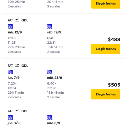
30 h 25 min
20 h 11 min
Elegir fechas
2 escalas
2 escalas
FAT
GDL
sáb. 12/9
sáb. 19/9
12:02
-
6:40
-
$488
11:25
22:31
22 h 23 min
16 h 51 min
Elegir fechas
2 escalas
2 escalas
FAT
GDL
lun. 7/9
mié. 23/9
7:23
-
6:40
-
$505
13:34
22:28
29 h 11 min
16 h 48 min
Elegir fechas
2 escalas
2 escalas
FAT
GDL
jue. 3/9
mar. 8/9