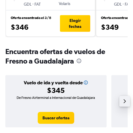
-
Volaris
-
GDL
FAT
GDL
FAT
Oferta encontrada el 3/8
Oferta encontrada 
Elegir
$346
$349
fechas
Encuentra ofertas de vuelos de
Fresno a Guadalajara
Vuelo de ida y vuelta desde
$345
De Fresno Airterminal a Internacional de Guadalajara
Vuelo 
Buscar ofertas