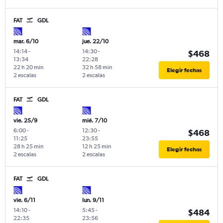
FAT
GDL
mar. 6/10
jue. 22/10
14:14
-
14:30
-
$468
13:34
22:28
22 h 20 min
32 h 58 min
Elegir fechas
2 escalas
2 escalas
FAT
GDL
vie. 25/9
mié. 7/10
6:00
-
12:30
-
$468
11:25
23:55
28 h 25 min
12 h 25 min
Elegir fechas
2 escalas
2 escalas
FAT
GDL
vie. 6/11
lun. 9/11
14:10
-
5:45
-
$484
22:35
23:56