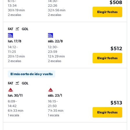
6:15
-
14:30
-
$508
13:34
22:26
30 h 19 min
32 h 56 min
Elegir fechas
2 escalas
2 escalas
FAT
GDL
lun. 17/8
sáb. 22/8
14:12
-
12:30
-
$512
11:25
23:59
20 h 13 min
12 h 29 min
Elegir fechas
2 escalas
2 escalas
El más corto de ida y vuelta
FAT
GDL
lun. 30/11
sáb. 23/1
6:09
-
16:15
-
$513
14:42
21:50
6 h 33 min
7 h 35 min
Elegir fechas
1 escala
1 escala