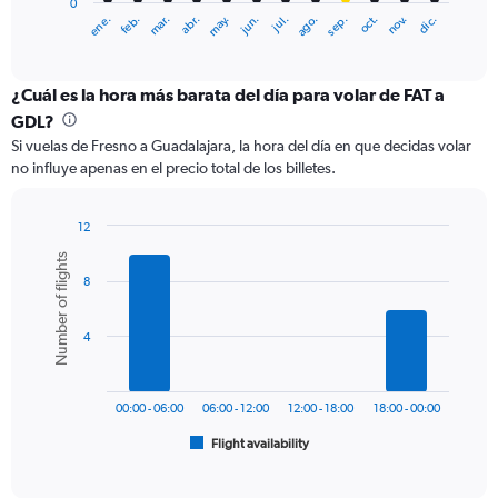
0
1
ene.
abr.
jul.
oct.
mar.
jun.
sep.
dic.
feb.
may.
ago.
nov.
X
End
of
axis
interactive
displaying
chart
categories.
¿Cuál es la hora más barata del día para volar de FAT a
Range:
GDL?
12
Si vuelas de Fresno a Guadalajara, la hora del día en que decidas volar
categories.
no influye apenas en el precio total de los billetes.
The
chart
has
12
1
Bar
Chart
Number of flights
Y
graphic.
chart
axis
8
with
6
displaying
bars.
values.
4
Range:
The
0
chart
to
has
600.
00:00 - 06:00
06:00 - 12:00
12:00 - 18:00
18:00 - 00:00
1
Flight availability
X
End
of
axis
interactive
displaying
chart