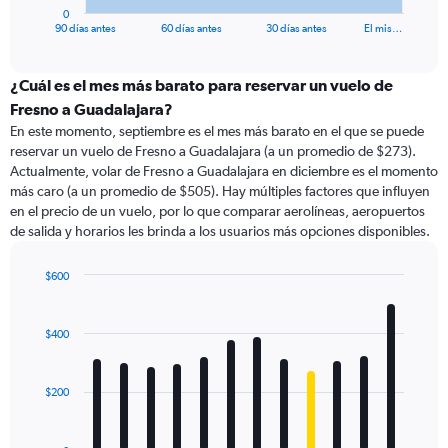
1
0
X
End
90 días antes
60 días antes
30 días antes
El mis…
of
axis
interactive
displaying
chart
categories.
¿Cuál es el mes más barato para reservar un vuelo de
Range:
Fresno a Guadalajara?
91
En este momento, septiembre es el mes más barato en el que se puede
categories.
reservar un vuelo de Fresno a Guadalajara (a un promedio de $273).
The
Actualmente, volar de Fresno a Guadalajara en diciembre es el momento
chart
más caro (a un promedio de $505). Hay múltiples factores que influyen
has
en el precio de un vuelo, por lo que comparar aerolíneas, aeropuertos
1
de salida y horarios les brinda a los usuarios más opciones disponibles.
Y
axis
displaying
$600
values.
Bar
Chart
Range:
graphic.
chart
with
0
$400
12
to
bars.
600.
$200
The
chart
has