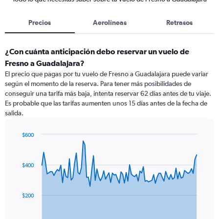
Precios
Aerolíneas
Retrasos
¿Con cuánta anticipación debo reservar un vuelo de
Fresno a Guadalajara?
El precio que pagas por tu vuelo de Fresno a Guadalajara puede variar
según el momento de la reserva. Para tener más posibilidades de
conseguir una tarifa más baja, intenta reservar 62 días antes de tu viaje.
Es probable que las tarifas aumenten unos 15 días antes de la fecha de
salida.
$600
Chart
Chart
graphic.
with
91
$400
data
points.
The
$200
chart
has