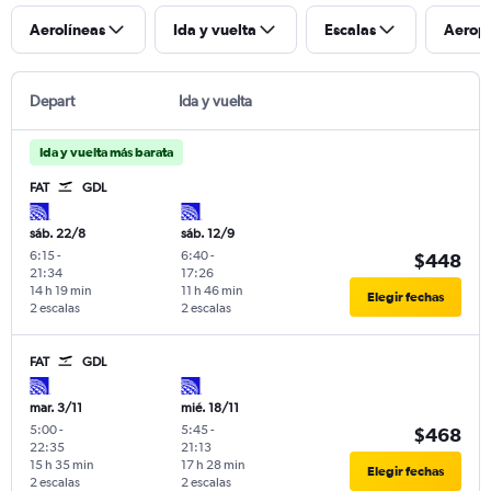
Aerolíneas
Ida y vuelta
Escalas
Aerop
Depart
Ida y vuelta
Ida y vuelta más barata
FAT
GDL
sáb. 22/8
sáb. 12/9
6:15
-
6:40
-
$448
21:34
17:26
14 h 19 min
11 h 46 min
Elegir fechas
2 escalas
2 escalas
FAT
GDL
mar. 3/11
mié. 18/11
5:00
-
5:45
-
$468
22:35
21:13
15 h 35 min
17 h 28 min
Elegir fechas
2 escalas
2 escalas