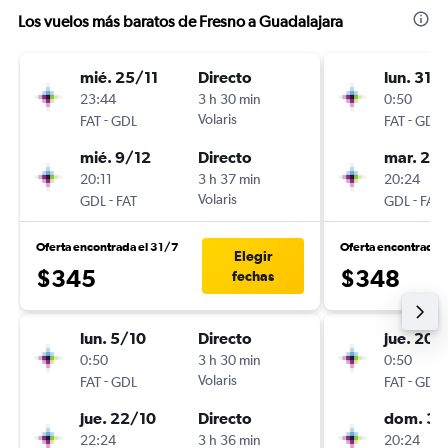
Los vuelos más baratos de Fresno a Guadalajara
mié. 25/11
Directo
lun. 31/
23:44
3 h 30 min
0:50
-
Volaris
-
FAT
GDL
FAT
GDL
mié. 9/12
Directo
mar. 22
20:11
3 h 37 min
20:24
-
Volaris
-
GDL
FAT
GDL
FAT
Oferta encontrada el 31/7
Oferta encontrada 
Elegir
$345
$348
fechas
lun. 5/10
Directo
jue. 20/
0:50
3 h 30 min
0:50
-
Volaris
-
FAT
GDL
FAT
GDL
jue. 22/10
Directo
dom. 30
22:24
3 h 36 min
20:24