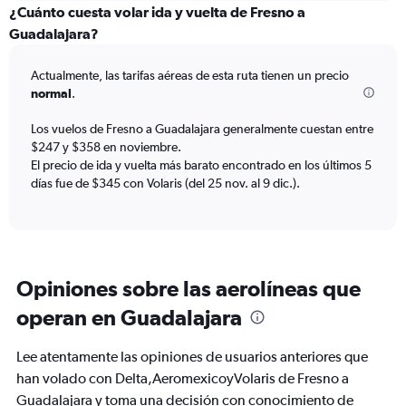
categories.
¿Cuánto cuesta volar ida y vuelta de Fresno a
Range:
Guadalajara?
6
categories.
Actualmente, las tarifas aéreas de esta ruta tienen un precio
The
normal
.
chart
has
Los vuelos de Fresno a Guadalajara generalmente cuestan entre
1
$247 y $358 en noviembre.
Y
axis
El precio de ida y vuelta más barato encontrado en los últimos 5
displaying
días fue de $345 con Volaris (del 25 nov. al 9 dic.).
Number
of
flights.
Range:
0
Opiniones sobre las aerolíneas que
to
12.
operan en Guadalajara
Lee atentamente las opiniones de usuarios anteriores que
han volado con Delta,AeromexicoyVolaris de Fresno a
Guadalajara y toma una decisión con conocimiento de