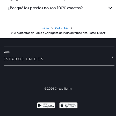
¿Por qué los precios no son 100% exactos?
Inicio
Colombia
Vuelos baratos de Roma a Cartagena de Indias Internacional Rafael Núñez
Web
ESTADOS UNIDOS
©
2026
Cheapflights