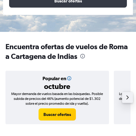
Buscar ofertas
Encuentra ofertas de vuelos de Roma
a Cartagena de Indias
Popular en
octubre
Mayor demanda de vuelos basada en las búsquedas. Posible
Los precio
subida de precios del 46% (aumento potencial de $1.302
de precios 
sobre el precio promedio de ida y vuelta).
Buscar ofertas